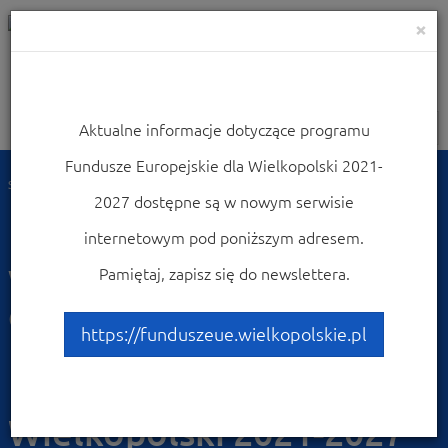
×
Aktualne informacje dotyczące programu
Nawigacja
Fundusze Europejskie dla Wielkopolski 2021-
Strona główna
Wiadomości
2027 dostępne są w nowym serwisie
Harmonogram naborów
internetowym pod poniższym adresem.
wniosków o
Pamiętaj, zapisz się do newslettera.
dofinansowanie dla
https://funduszeue.wielkopolskie.pl
Programu Fundusze
Europejskie dla
Wielkopolski 2021-2027