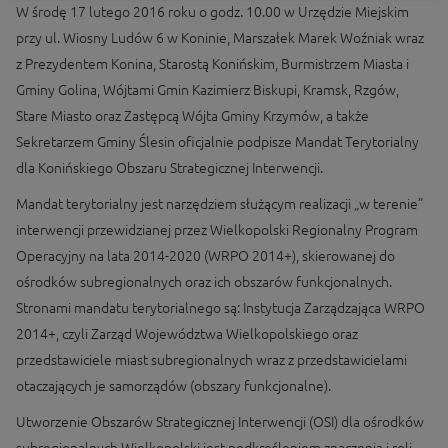
W środę 17 lutego 2016 roku o godz. 10.00 w Urzędzie Miejskim
przy ul. Wiosny Ludów 6 w Koninie, Marszałek Marek Woźniak wraz
z Prezydentem Konina, Starostą Konińskim, Burmistrzem Miasta i
Gminy Golina, Wójtami Gmin Kazimierz Biskupi, Kramsk, Rzgów,
Stare Miasto oraz Zastępcą Wójta Gminy Krzymów, a także
Sekretarzem Gminy Ślesin oficjalnie podpisze Mandat Terytorialny
dla Konińskiego Obszaru Strategicznej Interwencji.
Mandat terytorialny jest narzędziem służącym realizacji „w terenie”
interwencji przewidzianej przez Wielkopolski Regionalny Program
Operacyjny na lata 2014-2020 (WRPO 2014+), skierowanej do
ośrodków subregionalnych oraz ich obszarów funkcjonalnych.
Stronami mandatu terytorialnego są: Instytucja Zarządzająca WRPO
2014+, czyli Zarząd Województwa Wielkopolskiego oraz
przedstawiciele miast subregionalnych wraz z przedstawicielami
otaczających je samorządów (obszary funkcjonalne).
Utworzenie Obszarów Strategicznej Interwencji (OSI) dla ośrodków