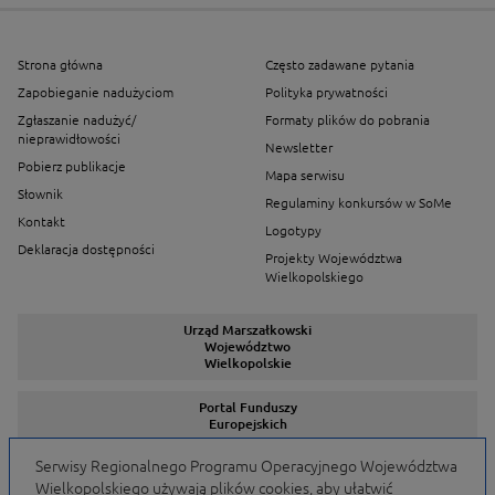
Strona główna
Często zadawane pytania
Zapobieganie nadużyciom
Polityka prywatności
Zgłaszanie nadużyć/
Formaty plików do pobrania
nieprawidłowości
Newsletter
Pobierz publikacje
Mapa serwisu
Słownik
Regulaminy konkursów w SoMe
Kontakt
Logotypy
Deklaracja dostępności
Projekty Województwa
Wielkopolskiego
Urząd Marszałkowski
Województwo
Wielkopolskie
Portal Funduszy
Europejskich
Serwisy Regionalnego Programu Operacyjnego Województwa
Wielkopolskiego używają plików cookies, aby ułatwić