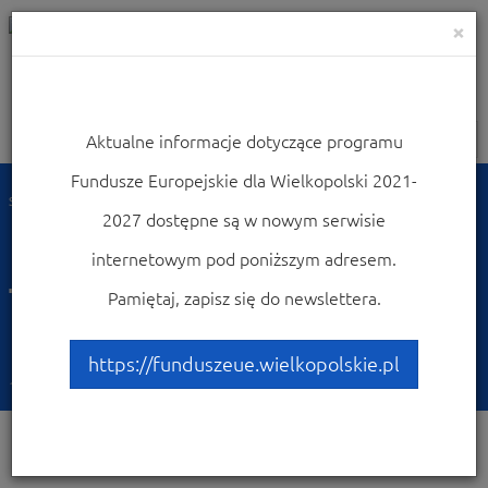
×
Aktualne informacje dotyczące programu
Nawigacja
Fundusze Europejskie dla Wielkopolski 2021-
Strona główna
Wiadomości
2027 dostępne są w nowym serwisie
Podpisanie Mandatu
internetowym pod poniższym adresem.
Terytorialnego dla
Pamiętaj, zapisz się do newslettera.
Konińskiego OSI
https://funduszeue.wielkopolskie.pl
16-02-2016
Wydarzenia | Informacja