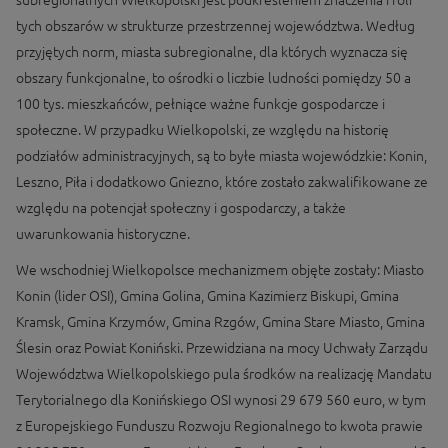
subregionalnych Wielkopolski jest podkreśleniem znaczenia i roli
tych obszarów w strukturze przestrzennej województwa. Według
przyjętych norm, miasta subregionalne, dla których wyznacza się
obszary funkcjonalne, to ośrodki o liczbie ludności pomiędzy 50 a
100 tys. mieszkańców, pełniące ważne funkcje gospodarcze i
społeczne. W przypadku Wielkopolski, ze względu na historię
podziałów administracyjnych, są to byłe miasta wojewódzkie: Konin,
Leszno, Piła i dodatkowo Gniezno, które zostało zakwalifikowane ze
względu na potencjał społeczny i gospodarczy, a także
uwarunkowania historyczne.
We wschodniej Wielkopolsce mechanizmem objęte zostały: Miasto
Konin (lider OSI), Gmina Golina, Gmina Kazimierz Biskupi, Gmina
Kramsk, Gmina Krzymów, Gmina Rzgów, Gmina Stare Miasto, Gmina
Ślesin oraz Powiat Koniński. Przewidziana na mocy Uchwały Zarządu
Województwa Wielkopolskiego pula środków na realizację Mandatu
Terytorialnego dla Konińskiego OSI wynosi 29 679 560 euro, w tym
z Europejskiego Funduszu Rozwoju Regionalnego to kwota prawie