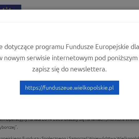
iadomości
Punkty Informacyjne
e dotyczące programu Fundusze Europejskie dla
w nowym serwisie internetowym pod poniższym 
zapisz się do newslettera.
nitorze Wielkopolskim – c
https://funduszeue.wielkopolskie.pl
m Operacyjny na lata 2014-2020 ukazały się na łamach „Monitora Wielko
yborczej”.
 Europejskiego Funduszu Społecznego i Samorząd Województwa Wielkopol