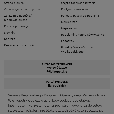
Strona główna
Często zadawane pytania
Zapobieganie nadużyciom
Polityka prywatności
Zgłaszanie nadużyć/
Formaty plików do pobrania
nieprawidłowości
Newsletter
Pobierz publikacje
Mapa serwisu
Słownik
Regulaminy konkursów w SoMe
Kontakt
Logotypy
Deklaracja dostępności
Projekty Województwa
Wielkopolskiego
Urząd Marszałkowski
Województwo
Wielkopolskie
Portal Funduszy
Europejskich
Serwisy Regionalnego Programu Operacyjnego Województwa
Wielkopolskiego używają plików cookies, aby ułatwić
Serwisy Programów
Internautom korzystanie z naszych stron www oraz do celów
statystycznych. Jeśli nie blokujesz tych plików, to zgadzasz się