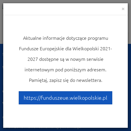
×
Aktualne informacje dotyczące programu
Nawigacja
Fundusze Europejskie dla Wielkopolski 2021-
Strona główna
Wiadomości
2027 dostępne są w nowym serwisie
Wykaz programów
internetowym pod poniższym adresem.
rewitalizacji gmin
Pamiętaj, zapisz się do newslettera.
województwa
https://funduszeue.wielkopolskie.pl
wielkopolskiego -
aktualizacja 19.04.2018
19-04-2018
Prawo i dokumenty | Informacja