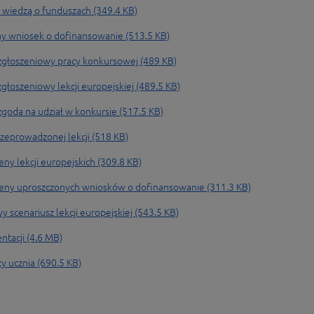
i wiedzą o funduszach (349.4 KB)
ny wniosek o dofinansowanie (513.5 KB)
 zgłoszeniowy pracy konkursowej (489 KB)
głoszeniowy lekcji europejskiej (489.5 KB)
zgoda na udział w konkursie (517.5 KB)
rzeprowadzonej lekcji (518 KB)
eny lekcji europejskich (309.8 KB)
oceny uproszczonych wniosków o dofinansowanie (311.3 KB)
 scenariusz lekcji europejskiej (543.5 KB)
ntacji (4.6 MB)
y ucznia (690.5 KB)