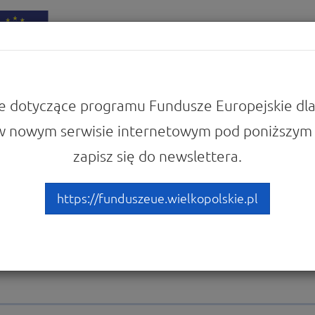
iadomości
Punkty Informacyjne
e dotyczące programu Fundusze Europejskie dla
w nowym serwisie internetowym pod poniższym 
 programu
Konkursy i wydarzenia promocyjne
zapisz się do newslettera.
zą o funduszach – VII edyc
https://funduszeue.wielkopolskie.pl