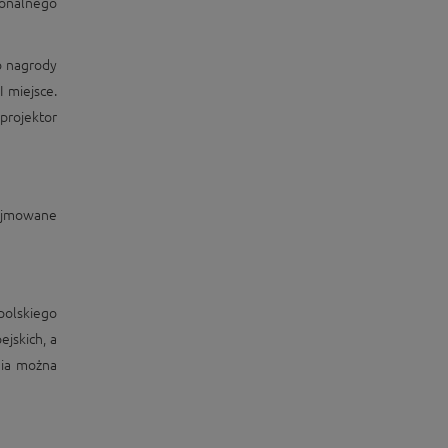
ionalnego
 nagrody
I miejsce.
projektor
zyjmowane
polskiego
jskich, a
nia można