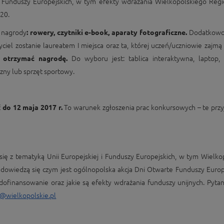
Funduszy Europejskich, w tym efekty wdrażania Wielkopolskiego Reg
20.
e nagrody
: rowery, czytniki e-book, aparaty fotograficzne.
Dodatkowo
yciel zostanie laureatem I miejsca oraz ta, której uczeń/uczniowie zajmą 
 otrzymać nagrodę.
Do wyboru jest: tablica interaktywna, laptop, 
zny lub sprzęt sportowy.
ć
do 12 maja 2017 r.
To warunek zgłoszenia prac konkursowych – te pr
się z tematyką Unii Europejskiej i Funduszy Europejskich, w tym Wielko
owiedzą się czym jest ogólnopolska akcja Dni Otwarte Funduszy Europe
ofinansowanie oraz jakie są efekty wdrażania funduszy unijnych. Pyta
@wielkopolskie.pl