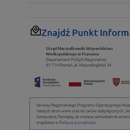
Znajdź Punkt Inform
Urząd Marszałkowski Województwa
Wielkopolskiego w Poznaniu
Departament Polityki Regionalnej
61-714 Poznań, al. Niepodległości 34
Serwisy Regionalnego Programu Operacyjnego Wojew
naszych stron www oraz do celów statystycznych. Jeśl
Portal finansowany przez Unię Europejską w ramach
WRPO 2007-2013 i WRPO 2014-2020 oraz budżet
komputera. Pamiętaj, że możesz samodzielnie zmienić
Samorządu Województwa Wielkopolskiego
znajdziesz w
Polityce prywatności
.