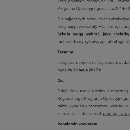
który powinien promować Dni Otwarte 
Programu Operacyjnego na lata 2014-20
Dla najlepszych przewidziano atrakcyjn
otrzymają dwie szkoły – ta, której naucz
Szkoły mogą wybrać, jaką chciałby
multimedialny, cyfrowy aparat fotografic
Terminy
Lekcje europejskie należy przeprowadzi
będą
do 26 maja 2017 r.
Cel
Dzięki Konkursowi uczniowie zapoznają 
Regionalnego Programu Operacyjnego, d
także wypełnią uproszczony wniosek o d
kierować na adres e-mail:
promocja.wrpo
Regulamin konkursu: