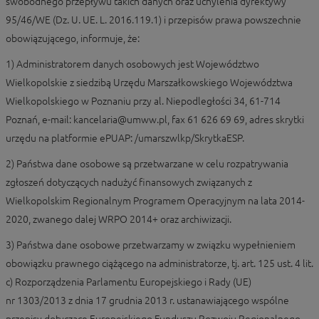
swobodnego przepływu takich danych oraz uchylenia dyrektywy
95/46/WE (Dz. U. UE. L. 2016.119.1) i przepisów prawa powszechnie
obowiązującego, informuje, że:
1) Administratorem danych osobowych jest Województwo
Wielkopolskie z siedzibą Urzędu Marszałkowskiego Województwa
Wielkopolskiego w Poznaniu przy al. Niepodległości 34, 61-714
Poznań, e-mail: kancelaria@umww.pl, fax 61 626 69 69, adres skrytki
urzędu na platformie ePUAP: /umarszwlkp/SkrytkaESP.
2) Państwa dane osobowe są przetwarzane w celu rozpatrywania
zgłoszeń dotyczących nadużyć finansowych związanych z
Wielkopolskim Regionalnym Programem Operacyjnym na lata 2014-
2020, zwanego dalej WRPO 2014+ oraz archiwizacji.
3) Państwa dane osobowe przetwarzamy w związku wypełnieniem
obowiązku prawnego ciążącego na administratorze, tj. art. 125 ust. 4 lit.
c) Rozporządzenia Parlamentu Europejskiego i Rady (UE)
nr 1303/2013 z dnia 17 grudnia 2013 r. ustanawiającego wspólne