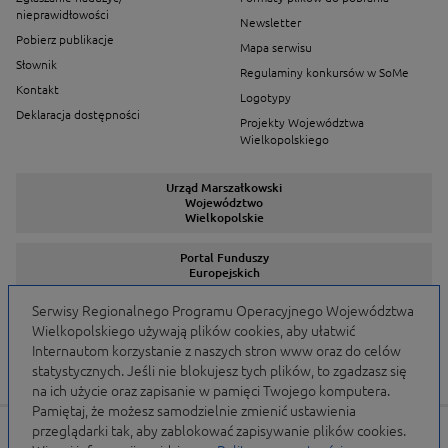
nieprawidłowości
Newsletter
Pobierz publikacje
Mapa serwisu
Słownik
Regulaminy konkursów w SoMe
Kontakt
Logotypy
Deklaracja dostępności
Projekty Województwa
Wielkopolskiego
Urząd Marszałkowski
Województwo
Wielkopolskie
Portal Funduszy
Europejskich
Serwisy Regionalnego Programu Operacyjnego Województwa
Wielkopolskiego używają plików cookies, aby ułatwić
Serwisy Programów
Internautom korzystanie z naszych stron www oraz do celów
statystycznych. Jeśli nie blokujesz tych plików, to zgadzasz się
na ich użycie oraz zapisanie w pamięci Twojego komputera.
Pamiętaj, że możesz samodzielnie zmienić ustawienia
przeglądarki tak, aby zablokować zapisywanie plików cookies.
Portal finansowany przez Unię Europejską w ramach