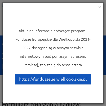
×
Aktualne informacje dotyczące programu
Nawigacja
Fundusze Europejskie dla Wielkopolski 2021-
Strona główna
Zgłaszanie nadużyć finansowych
2027 dostępne są w nowym serwisie
Zgłaszanie nadużyć
internetowym pod poniższym adresem.
finansowych
Pamiętaj, zapisz się do newslettera.
https://funduszeue.wielkopolskie.pl
Formularz zgłaszania nadużyć