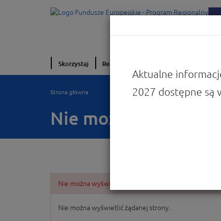
Skorzystaj
Realizuję projekt
O programie
W
Aktualne informacj
2027 dostępne są 
Strona główna
Nie można wyświetlić
Nie można wyświetlić żądanej strony.
Nie można wyświetlić żądanej strony.