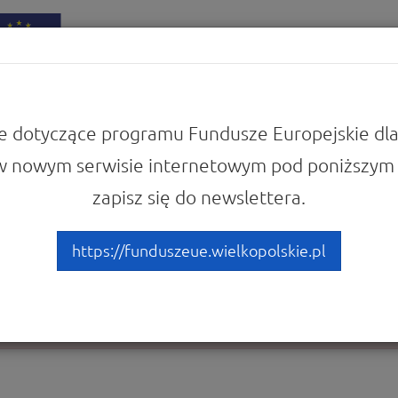
iadomości
Punkty Informacyjne
e dotyczące programu Fundusze Europejskie dla
w nowym serwisie internetowym pod poniższym 
zapisz się do newslettera.
 żądanej strony.
https://funduszeue.wielkopolskie.pl