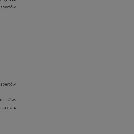
ekspertów
kspertów
ojektów.
niu m.in.
.