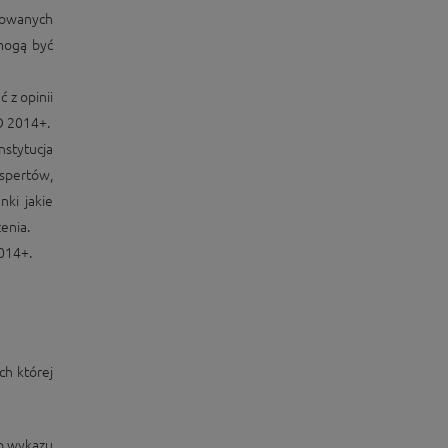
sowanych
mogą być
 z opinii
O 2014+.
stytucja
spertów,
nki jakie
enia.
014+.
h której
do wykazu