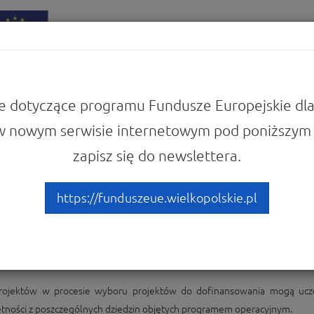
iadomości
Punkty Informacyjne
e dotyczące programu Fundusze Europejskie dla
w nowym serwisie internetowym pod poniższym 
ię o instytucjach w Programie
Eksperci
zapisz się do newslettera.
https://funduszeue.wielkopolskie.pl
projektów w procesie wyboru projektów do dofinansowania mogą ucze
ejętności z poszczególnych dziedzin objętych programem operacyjnym.