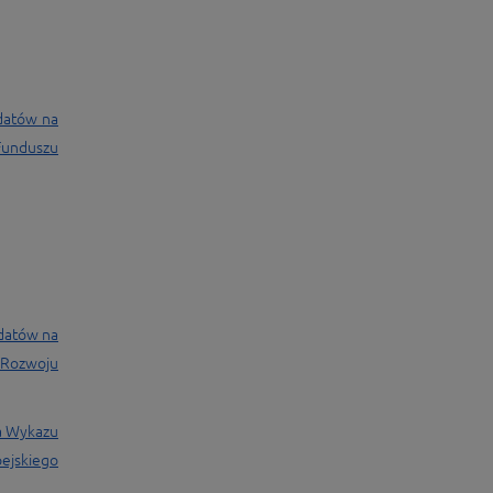
datów na
Funduszu
datów na
 Rozwoju
ia Wykazu
ejskiego