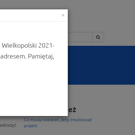
×
Szukaj:
 Wielkopolski 2021-
adresem. Pamiętaj,
Zobacz również
Co musisz wiedzieć, żeby zrealizować
stniczyć
projekt