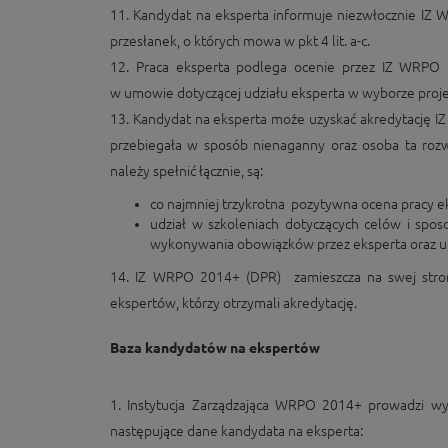
11. Kandydat na eksperta informuje niezwłocznie IZ 
przesłanek, o których mowa w pkt 4 lit. a-c.
12. Praca eksperta podlega ocenie przez IZ WRPO 
w umowie dotyczącej udziału eksperta w wyborze proj
13. Kandydat na eksperta może uzyskać akredytację 
przebiegała w sposób nienaganny oraz osoba ta roz
należy spełnić łącznie, są:
co najmniej trzykrotna pozytywna ocena pracy e
udział w szkoleniach dotyczących celów i spo
wykonywania obowiązków przez eksperta oraz u
14. IZ WRPO 2014+ (DPR) zamieszcza na swej stro
ekspertów, którzy otrzymali akredytację.
Baza kandydatów na ekspertów
1. Instytucja Zarządzająca WRPO 2014+ prowadzi 
następujące dane kandydata na eksperta: