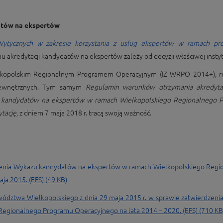
atów na ekspertów
ytycznych w zakresie korzystania z usług ekspertów w ramach p
 akredytacji kandydatów na ekspertów zależy od decyzji właściwej instytu
ielkopolskim Regionalnym Programem Operacyjnym (IZ WRPO 2014+), r
 zewnętrznych. Tym samym
Regulamin warunków otrzymania akredytac
kandydatów na ekspertów w ramach Wielkopolskiego Regionalnego 
ytację,
z dniem 7 maja 2018 r. tracą swoją ważność.
dzenia Wykazu kandydatów na ekspertów w ramach Wielkopolskiego Regi
ja 2015. (EFS) (49 KB)
ództwa Wielkopolskiego z dnia 29 maja 2015 r. w sprawie zatwierdzen
egionalnego Programu Operacyjnego na lata 2014 – 2020. (EFS) (710 KB