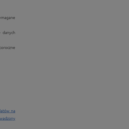
 wymagane
e danych
(coroczne
datów na
owadzony