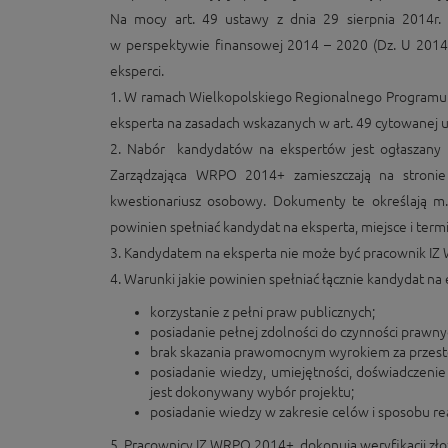
Na mocy art. 49 ustawy z dnia 29 sierpnia 2014r. 
w perspektywie finansowej 2014 – 2020 (Dz. U 2014
eksperci.
1. W ramach Wielkopolskiego Regionalnego Programu O
eksperta na zasadach wskazanych w art. 49 cytowanej u
2. Nabór kandydatów na ekspertów jest ogłaszany p
Zarządzająca WRPO 2014+ zamieszczają na stroni
kwestionariusz osobowy. Dokumenty te określają m.in
powinien spełniać kandydat na eksperta, miejsce i termi
3. Kandydatem na eksperta nie może być pracownik 
4. Warunki jakie powinien spełniać łącznie kandydat na e
korzystanie z pełni praw publicznych;
posiadanie pełnej zdolności do czynności prawny
brak skazania prawomocnym wyrokiem za przest
posiadanie wiedzy, umiejętności, doświadczen
jest dokonywany wybór projektu;
posiadanie wiedzy w zakresie celów i sposobu r
5. Pracownicy IZ WRPO 2014+ dokonują weryfikacji złoż