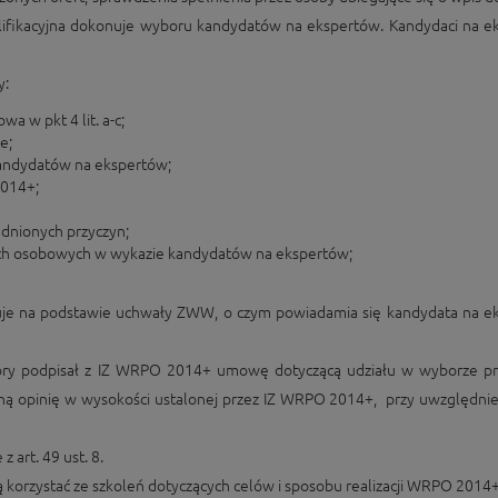
walifikacyjna dokonuje wyboru kandydatów na ekspertów. Kandydaci na 
y:
a w pkt 4 lit. a-c;
e;
kandydatów na ekspertów;
2014+;
dnionych przyczyn;
ych osobowych w wykazie kandydatów na ekspertów;
puje na podstawie uchwały ZWW, o czym powiadamia się kandydata na e
który podpisał z IZ WRPO 2014+ umowę dotyczącą udziału w wyborze pr
ą opinię w wysokości ustalonej przez IZ WRPO 2014+, przy uwzględnie
 art. 49 ust. 8.
orzystać ze szkoleń dotyczących celów i sposobu realizacji WRPO 2014+