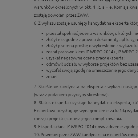
warunków określonych w pkt. 4 lit. a – e. Komisja k
zostają powołani przez ZWW.
6. Z wykazu zostaje usunięty kandydat na eksperta któr
przestał spełniać jeden z warunków, o których mow
złożył niezgodne z prawda dokumenty aplikacyjn
złożył pisemną prośbę o wykreślenie z wykazu 
został pracownikiem IZ WRPO 2014+, IP WRPO 
uzyskał negatywna ocenę pracy eksperta;
odmówił udziału w wyborze projektów bez uzasa
wycofał swoją zgodę na umieszczenie jego dan
zmarł
7. Skreślenie kandydata na eksperta z wykazu nastę
(wraz z podaniem przyczyny skreślenia).
8. Status eksperta uzyskuje kandydat na eksperta, 
Ekspertowi przysługuje wynagrodzenie za każdą wydan
rodzaju projektu, stopnia jego skomplikowania.
9. Ekspert składa IZ WRPO 2014+ oświadczenie zgodnie z
10. Powołani przez ZWW kandydaci na ekspertów mogą k