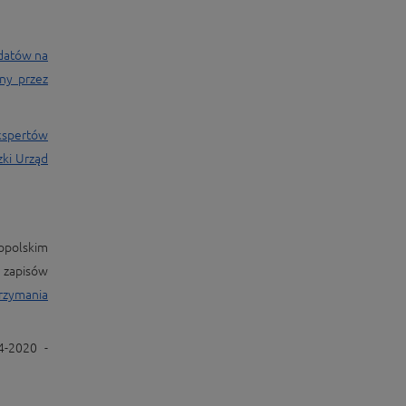
datów na
ny przez
ekspertów
ki Urząd
kopolskim
 zapisów
rzymania
4-2020 -