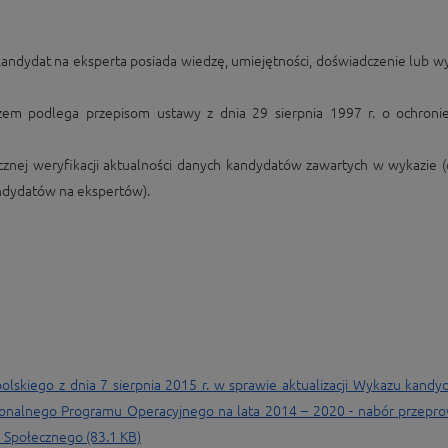
 kandydat na eksperta posiada wiedzę, umiejętności, doświadczenie lub
zem podlega przepisom ustawy z dnia 29 sierpnia 1997 r. o ochroni
cznej weryfikacji aktualności danych kandydatów zawartych w wykazie 
ndydatów na ekspertów).​
kiego z dnia 7 sierpnia 2015 r. w sprawie aktualizacji Wykazu kandy
onalnego Programu Operacyjnego na lata 2014 – 2020 - nabór przepr
u Społecznego
(83.1 KB)