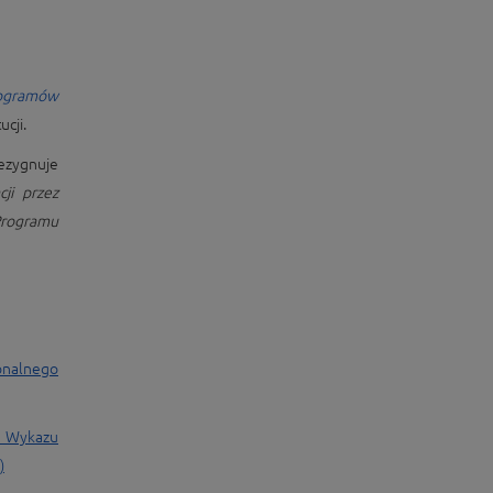
rogramów
cji.
ezygnuje
ji przez
Programu
onalnego
ia Wykazu
)