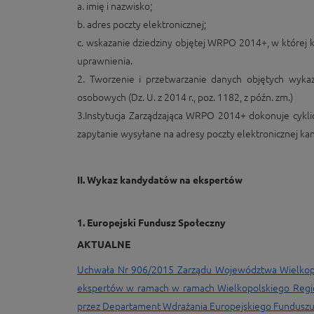
a. imię i nazwisko;
b. adres poczty elektronicznej;
c. wskazanie dziedziny objętej WRPO 2014+, w której
uprawnienia.
2. Tworzenie i przetwarzanie danych objętych wyka
osobowych (Dz. U. z 2014 r., poz. 1182, z późn. zm.)
3.Instytucja Zarządzająca WRPO 2014+ dokonuje cykli
zapytanie wysyłane na adresy poczty elektronicznej ka
II. Wykaz kandydatów na ekspertów
1. Europejski Fundusz Społeczny
AKTUALNE
Uchwała Nr 906/2015 Zarządu Województwa Wielkopols
ekspertów w ramach w ramach Wielkopolskiego Regi
przez Departament Wdrażania Europejskiego Fundusz