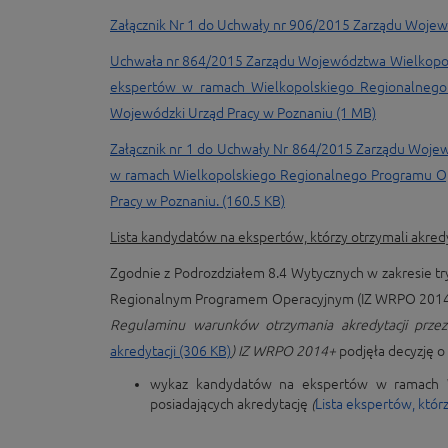
Załącznik Nr 1 do Uchwały nr 906/2015 Zarządu Wojewó
Uchwała nr 864/2015 Zarządu Województwa Wielkopols
ekspertów w ramach Wielkopolskiego Regionalnego
Wojewódzki Urząd Pracy w Poznaniu (1 MB)
Załącznik nr 1 do Uchwały Nr 864/2015 Zarządu Wojew
w ramach Wielkopolskiego Regionalnego Programu Op
Pracy w Poznaniu. (160.5 KB)
Lista kandydatów na ekspertów, którzy otrzymali akredy
Zgodnie z Podrozdziałem 8.4 Wytycznych w zakresie t
Regionalnym Programem Operacyjnym (IZ WRPO 2014+)
Regulaminu warunków otrzymania akredytacji prz
akredytacji (306 KB)
) IZ WRPO 2014+
podjęła decyzję 
wykaz kandydatów na ekspertów w ramach W
posiadających akredytację
(
Lista ekspertów, któr