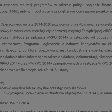
o zasadach realizacji programów w zakresie polityki spójności finan
, poz. 1146), jedynym podmiotem zewnętrznym oceniającym projekty 
peracyjnego na lata 2014-2020 przy ocenie projektów można skorzystać
stawy i procedurach Instrukcji Wykonawczej Instytucji Zarządzającej WRP
rzez Instytucja Zarządzająca WRPO 2014+ w zależności od potrzeb. In
e internetowej Programu ogłoszenie o naborze kandydatów na ek
.: dziedziny, do której poszukiwany jest kandydat na eksperta, waru
n składania ofert, informacje w zakresie składanej dokumentacji, oświadcz
IZ WRPO 2014+ oraz IP WRPO 2014+ zaangażowanych w realizację WRPO 2
ksperta określa przepis art. 49 ust. 3 ustawy:
ch;
ępstwo umyślne lub za umyślne przestępstwo skarbowe;
ie lub wymagane uprawnienia w dziedzinie objętej WRPO 2014+, w ramac
ealizacji WRPO 2014+
onych ofert, sprawdzenia spełnienia przez osoby ubiegające się o wpis 