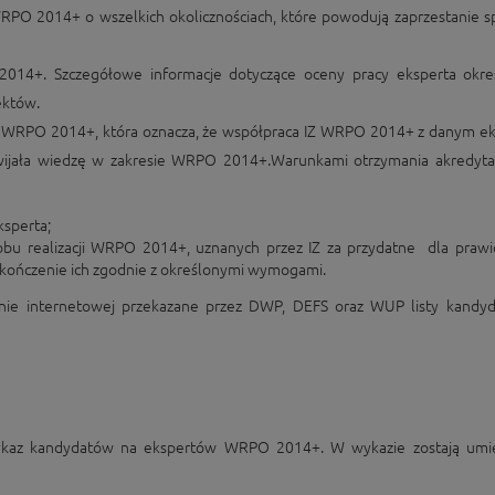
WRPO 2014+ o wszelkich okolicznościach, które powodują zaprzestanie s
2014+. Szczegółowe informacje dotyczące oceny pracy eksperta okre
ektów.
IZ WRPO 2014+, która oznacza, że współpraca IZ WRPO 2014+ z danym e
wijała wiedzę w zakresie WRPO 2014+.Warunkami otrzymania akredytacj
ksperta;
sobu realizacji WRPO 2014+, uznanych przez IZ za przydatne dla praw
kończenie ich zgodnie z określonymi wymogami.
nie internetowej przekazane przez DWP, DEFS oraz WUP listy kandy
wykaz kandydatów na ekspertów WRPO 2014+. W wykazie zostają umi