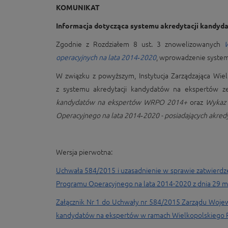
KOMUNIKAT
Informacja dotycząca systemu akredytacji kandyd
Zgodnie z Rozdziałem 8 ust. 3 znowelizowanych
W
operacyjnych na lata 2014‑2020
, wprowadzenie systemu
W związku z powyższym, Instytucja Zarządzająca W
z systemu akredytacji kandydatów na ekspertów
kandydatów na ekspertów WRPO 2014+
oraz
Wykaz 
Operacyjnego na lata 2014‑2020 - posiadających akred
Wersja pierwotna:
Uchwała 584/2015 i uzasadnienie w sprawie zatwier
Programu Operacyjnego na lata 2014-2020 z dnia 29 ma
Załącznik Nr 1 do Uchwały nr 584/2015 Zarządu Wojew
kandydatów na ekspertów w ramach Wielkopolskiego R