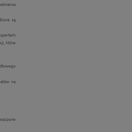
pełnienia
ślone są
kspertem
i, które
idłowego
datów na
eszczone