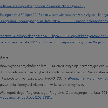
dztwa Wielkopolskiego z dnia 7 sierpnia 2015 r. (543 KB)
kiego z dnia 30 lipca 2015 roku w sprawie zatwierdzenia Wykazu kandy
 Programu Operacyjnego na lata 2014 – 2020 - nabór przeprowadzo
ództwa Wielkopolskiego z dnia 30 lipca 2015 r. Wykaz kandydatów na 
eracyjnego na lata 2014-2020 - nabór przeprowadzony przez Wojewódz
tację.
rybów wyboru projektów na lata 2014-2020 Instytucja Zarządzająca Wiel
 prowadzi system akredytacji kandydatów na ekspertów. Na podstawie
ez kandydatów na ekspertów WRPO 2014+ (
Regulamin warunków ot
o przyznaniu akredytacji ekspertom wskazanym w wykazie:
ielkopolskiego Regionalnego Programu Operacyjnego na lata 201
zy otrzymali akredytację (203.3 KB)
)
.