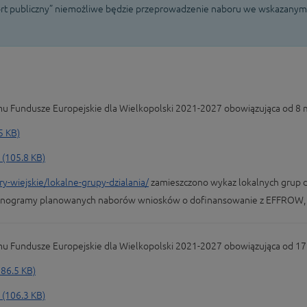
rt publiczny” niemożliwe będzie przeprowadzenie naboru we wskazanym wc
Fundusze Europejskie dla Wielkopolski 2021-2027 obowiązująca od 8 m
5 KB)
105.8 KB)
-wiejskie/lokalne-grupy-dzialania/
zamieszczono wykaz lokalnych grup dz
monogramy planowanych naborów wniosków o dofinansowanie z EFFROW, 
Fundusze Europejskie dla Wielkopolski 2021-2027 obowiązująca od 17 k
86.5 KB)
106.3 KB)