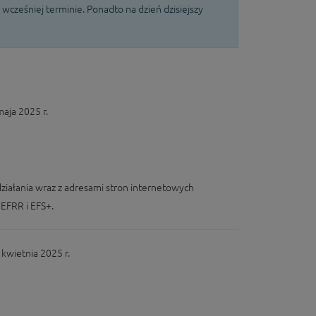
ześniej terminie. Ponadto na dzień dzisiejszy
aja 2025 r.
iałania wraz z adresami stron internetowych
EFRR i EFS+.
wietnia 2025 r.