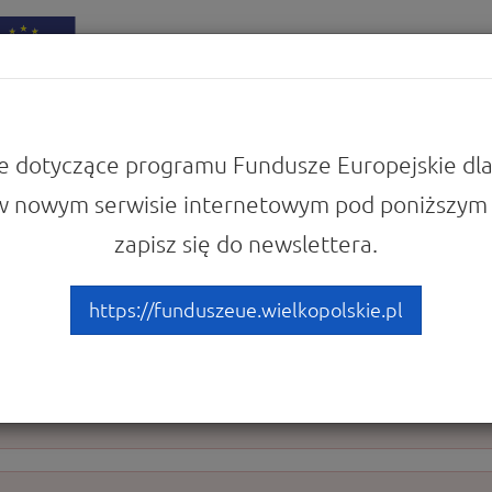
iadomości
Punkty Informacyjne
e dotyczące programu Fundusze Europejskie dla
w nowym serwisie internetowym pod poniższym 
 Europejskie dla Wielkopolski 2021-2027
Harmonogram naborów wniosków
zapisz się do newslettera.
rów wniosków
https://funduszeue.wielkopolskie.pl