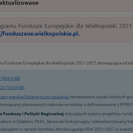
ż aktualizowane
ogramu Fundusze Europejskie dla Wielkopolski 202
//funduszeue.wielkopolskie.pl.
Fundusze Europejskie dla Wielkopolski 2021-2027 obowiązująca od od 
(583.5 KB)
 (105.9 KB)
ary-wiejskie/lokalne-grupy-dzialania/
zamieszczono wykaz lokalnych grup
armonogramy planowanych naborów wniosków o dofinansowanie z EFFROW
a Funduszy i Polityki Regionalnej
dotyczących wyboru projektów na lata
naboru w Działaniu 10.05 „Sprawnie funkcjonujący i zdekarbonizowany t
dialogiem w ramach Komitetu Monitorującego FEW 2021-2027 w kwestii w