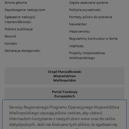
Strona główna
Często zadawane pytania
Zapobieganie nadużyciom
Polityka prywatności
Zgłaszanie nadużyć/
Formaty plików do pobrania
nieprawidłowości
Newsletter
Pobierz publikacje
Mapa serwisu
Słownik
Regulaminy konkursów w SoMe
Kontakt
Logotypy
Deklaracja dostępności
Projekty Województwa
Wielkopolskiego
Urząd Marszałkowski
Województwo
Wielkopolskie
Portal Funduszy
Europejskich
Serwisy Regionalnego Programu Operacyjnego Województwa
Wielkopolskiego używają plików cookies, aby ułatwić
Serwisy Programów
Internautom korzystanie z naszych stron www oraz do celów
statystycznych. Jeśli nie blokujesz tych plików, to zgadzasz się