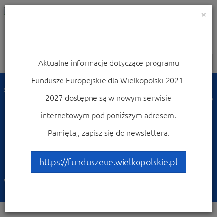
×
Aktualne informacje dotyczące programu
Nawigacja
Fundusze Europejskie dla Wielkopolski 2021-
Strona główna
Dowiedz się więcej o programie
2027 dostępne są w nowym serwisie
Fundusze Europejskie dla Wielkopolski 2021-2027
Komitet Monitorujący
Grupy robocze
internetowym pod poniższym adresem.
Grupa Robocza ds. zasad horyzontalnych i warunków podstawowych
Pamiętaj, zapisz się do newslettera.
Grupa Robocza ds. zasad
horyzontalnych i
https://funduszeue.wielkopolskie.pl
warunków podstawowych