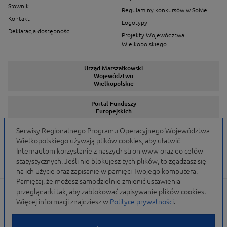
Słownik
Regulaminy konkursów w SoMe
Kontakt
Logotypy
Deklaracja dostępności
Projekty Województwa
Wielkopolskiego
Urząd Marszałkowski
Województwo
Wielkopolskie
Portal Funduszy
Europejskich
Serwisy Regionalnego Programu Operacyjnego Województwa
Wielkopolskiego używają plików cookies, aby ułatwić
Serwisy Programów
Internautom korzystanie z naszych stron www oraz do celów
statystycznych. Jeśli nie blokujesz tych plików, to zgadzasz się
na ich użycie oraz zapisanie w pamięci Twojego komputera.
Pamiętaj, że możesz samodzielnie zmienić ustawienia
przeglądarki tak, aby zablokować zapisywanie plików cookies.
Portal finansowany przez Unię Europejską w ramach
Więcej informacji znajdziesz w
Polityce prywatności
.
WRPO 2007-2013 i WRPO 2014-2020 oraz budżet
Samorządu Województwa Wielkopolskiego