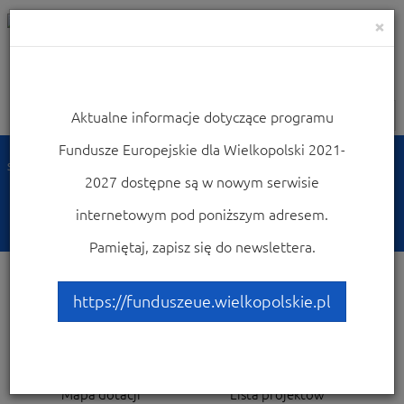
×
Aktualne informacje dotyczące programu
Nawigacja
Fundusze Europejskie dla Wielkopolski 2021-
Strona główna
Dowiedz się więcej o programie
Poznaj projekty
2027 dostępne są w nowym serwisie
Poznaj projekty
internetowym pod poniższym adresem.
Pamiętaj, zapisz się do newslettera.
https://funduszeue.wielkopolskie.pl
Poznaj projekty realizowanie w Wielkopolsce.
Mapa dotacji
Lista projektów