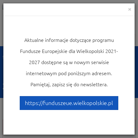
×
Aktualne informacje dotyczące programu
Nawigacja
Fundusze Europejskie dla Wielkopolski 2021-
Strona główna
2027 dostępne są w nowym serwisie
Nie można wyświetlić
internetowym pod poniższym adresem.
żądanej strony.
Pamiętaj, zapisz się do newslettera.
https://funduszeue.wielkopolskie.pl
Nie można wyświetlić żądanej strony.