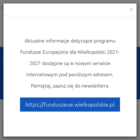
×
Aktualne informacje dotyczące programu
Nawigacja
Fundusze Europejskie dla Wielkopolski 2021-
Strona główna
2027 dostępne są w nowym serwisie
Nie można wyświetlić
internetowym pod poniższym adresem.
żądanej strony.
Pamiętaj, zapisz się do newslettera.
https://funduszeue.wielkopolskie.pl
Nie można wyświetlić żądanej strony.