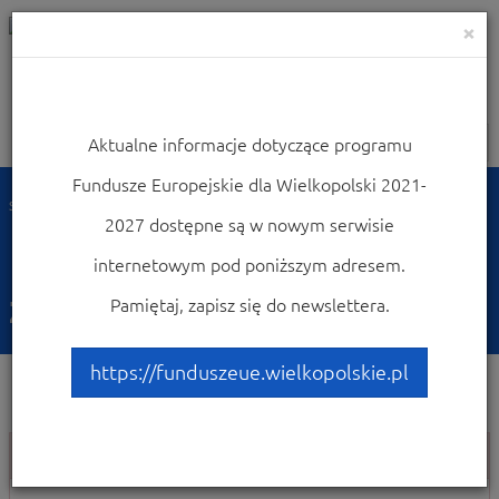
×
Aktualne informacje dotyczące programu
Nawigacja
Fundusze Europejskie dla Wielkopolski 2021-
Strona główna
2027 dostępne są w nowym serwisie
Nie można wyświetlić
internetowym pod poniższym adresem.
żądanej strony.
Pamiętaj, zapisz się do newslettera.
https://funduszeue.wielkopolskie.pl
Nie można wyświetlić żądanej strony.