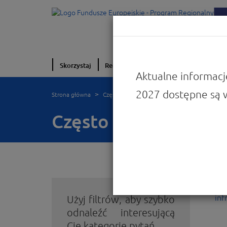
Skorzystaj
Realizuję projekt
O programie
W
Aktualne informacj
2027 dostępne są 
Strona główna
Często zadawane pytania
Często zadawane pyt
Do
inf
Użyj filtrów, aby szybko
odnaleźć interesującą
Cię kategorię pytań