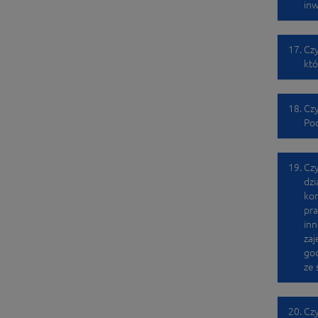
inw
Czy
któ
Czy
Pod
Czy
dzi
kor
pra
inn
zaj
god
ze 
Cz