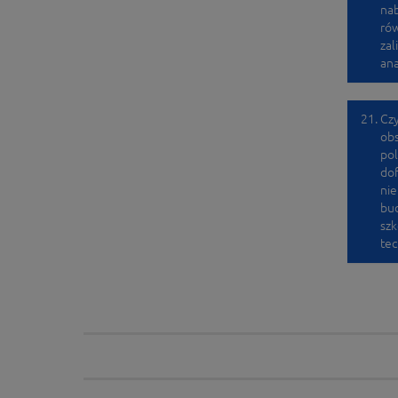
nab
rów
zal
ana
Czy
obs
pol
dof
nie
bu
szk
tec