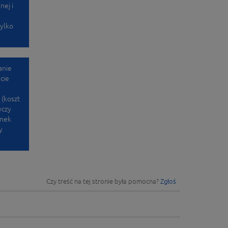
nej i
tylko
anie
cie
 (koszt
yczy
ynek
y
Czy treść na tej stronie była pomocna?
Zgłoś