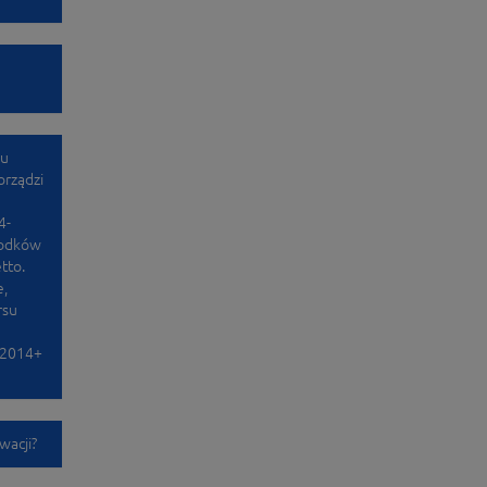
ru
orządzi
4-
rodków
tto.
e,
rsu
 2014+
wacji?