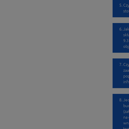
Czy
sto
Jak
skł
9.3
obj
Czy
zaa
pop
inf
Je
bud
(za
na 
wni
teg