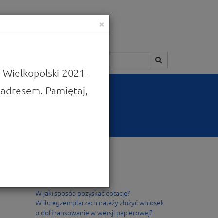
×
Szukaj:
 Wielkopolski 2021-
adresem. Pamiętaj,
Popularne
W jaki sposób pozyskać dotację?
W ilu egzemplarzach należy złożyć wniosek
o dofinansowanie w wersji papierowej?