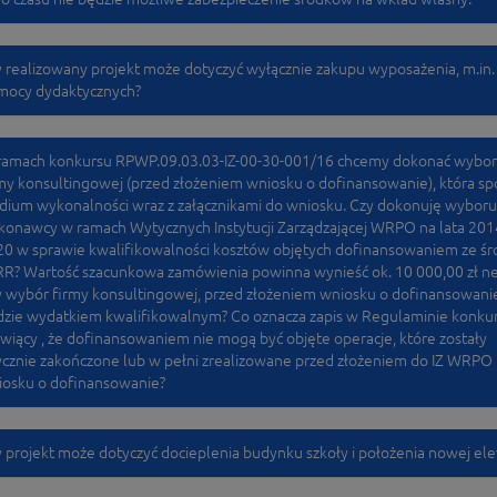
 realizowany projekt może dotyczyć wyłącznie zakupu wyposażenia, m.in.
mocy dydaktycznych?
ramach konkursu RPWP.09.03.03-IZ-00-30-001/16 chcemy dokonać wybo
my konsultingowej (przed złożeniem wniosku o dofinansowanie), która sp
dium wykonalności wraz z załącznikami do wniosku. Czy dokonuję wyboru
onawcy w ramach Wytycznych Instytucji Zarządzającej WRPO na lata 201
0 w sprawie kwalifikowalności kosztów objętych dofinansowaniem ze ś
R? Wartość szacunkowa zamówienia powinna wynieść ok. 10 000,00 zł ne
 wybór firmy konsultingowej, przed złożeniem wniosku o dofinansowani
zie wydatkiem kwalifikowalnym? Co oznacza zapis w Regulaminie konku
iący , że dofinansowaniem nie mogą być objęte operacje, które zostały
ycznie zakończone lub w pełni zrealizowane przed złożeniem do IZ WRPO
iosku o dofinansowanie?
 projekt może dotyczyć docieplenia budynku szkoły i położenia nowej ele