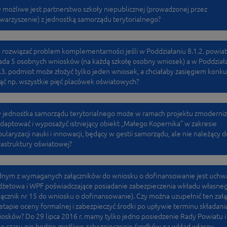
 możliwe jest partnerstwo szkoły niepublicznej (prowadzonej przez
warzyszenie) z jednostką samorządu terytorialnego?
 rozwiązać problem komplementarności jeśli w Poddziałaniu 8.1.2. powiat
ada 5 osobnych wniosków (na każdą szkołę osobny wniosek) a w Poddział
.3. podmiot może złożyć tylko jeden wniosek, a chciałaby zasięgiem konk
ąć np. wszystkie pięć placówek oświatowych?
 jednostka samorządu terytorialnego może w ramach projektu zmoderni
daptować i wyposażyć istniejący obiekt „Małego Kopernika” w zakresie
ularyzacji nauki i innowacji, będący w gestii samorządu, ale nie należący d
rastruktury oświatowej?
dnym z wymaganych załączników do wniosku o dofinansowanie jest uchw
żetowa i WPF poświadczające posiadanie zabezpieczenia wkładu własne
łącznik nr 15 do wniosku o dofinansowanie). Czy można uzupełnić ten załą
etapie oceny formalnej i zabezpieczyć środki po upływie terminu składani
osków? Do 29 lipca 2016 r. mamy tylko jedno posiedzenie Rady Powiatu i
o czasu nie będzie możliwe zabezpieczenie środków na wkład własny.