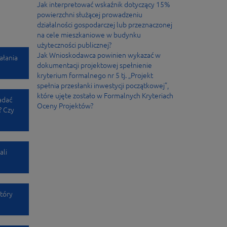
Jak interpretować wskaźnik dotyczący 15%
powierzchni służącej prowadzeniu
działalności gospodarczej lub przeznaczonej
na cele mieszkaniowe w budynku
użyteczności publicznej?
Jak Wnioskodawca powinien wykazać w
ałania
dokumentacji projektowej spełnienie
kryterium formalnego nr 5 tj. „Projekt
spełnia przesłanki inwestycji początkowej”,
które ujęte zostało w Formalnych Kryteriach
adać
Oceny Projektów?
? Czy
ali
tóry