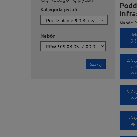
Podd
Kategoria pytań
infra
Poddziałanie 9.3.3 Inwestowanie w rozwój infrastruktury edukacji ogólnokształcącej
Nabór:
R
Ja
Nabór
9.3
Czy
Szukaj
dok
wy
Czy
wi
Czy
apl