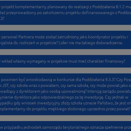
 projekt komplementarny planowany do realizacji z Poddziałania 8.1.2 mu
tać przeprowadzony po zakończeniu projektu dofinansowanego z Poddzia
.3?
 personel Partnera może zostać zatrudniony jako koordynator projektu i
cjalista ds. rozliczeń w projekcie? Lider nie ma takiego doświadczenia.
 wkład własny wymagany w projekcie musi mieć charakter finansowy?
 powinien być wnioskodawcą w konkursie dla Poddziałania 9.3.3? Czy Pow
o JST, czy szkoła wraz z powiatem, czy sama szkoła, czy może powiat jako 
wadzący z dyrektorem jako osobą upoważnioną? Intencją zarządu powiatu
ynienie dyrektora jako odpowiedzialnego za tę inwestycję. Czy jednak w
ypadku gdy wniosek inwestycyjny złoży szkoła uznacie Państwo, że jest o
plementarny do projektu miękkiego złożonego uprzednio przez powiat?
w przypadku jednostek samorządu terytorialnego oznacza spełnienie prz