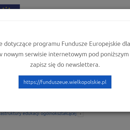
iadomości
Punkty Informacyjne
e dotyczące programu Fundusze Europejskie dla
w nowym serwisie internetowym pod poniższym 
zapisz się do newslettera.
ania
https://funduszeue.wielkopolskie.pl
stępne
21 pytań
w:
Poddziałanie 9.3.3 Inwestowanie w rozwój
rastruktury edukacji ogólnokształcącej
×