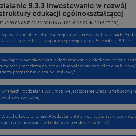
ziałanie 9.3.3 Inwestowanie w rozwój
struktury edukacji ogólnokształcącej
PWP.09.03.03-IZ-00-30-001/16 ( od 2016-06-27 do 2016-07-29 )
k zapewnić komplementarność projektów realizowanych w ramach Poddzi
.3 z zakresu infrastruktury sportowej z projektami z Poddziałania 8.1.2.?
 na etapie składania wniosku o dofinansowanie Wnioskodawca musi posi
umentację techniczną np. projekt budowlany czy pozwolenie na budowę
starczy program funkcjonalno-użytkowy?
 w ramach Poddziałania 9.3.3 możliwe jest złożenie wniosku na budowę h
dowiskowo-sportowej?
 Wnioskodawcą w ramach Poddziałania 9.3.3 musi być ten sam podmiot, k
ikuje o dofinansowanie w konkursie dla Poddziałania 8.1.2?