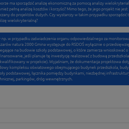
orze ma sporządzić analizę ekonomiczną za pomocą analizy wielokryterial
nież pełną analizę kosztów i korzyści? Mimo tego, że jego projekt nie jest
iczany do projektów dużych. Czy wystarczy w takim przypadku sporządzić 
lizę wielokryterialną?
 np. w przypadku zaświadczenia organu odpowiedzialnego za monitorow
zarów natura 2000 Gmina występuje do RSDOŚ wyłącznie o przedsięwzię
egające na budowie szkoły podstawowej, o które zamierza wnioskować o
inansowanie, jeśli planuje tę inwestycję realizować z budową przedszkola
kwalifikowany w projekcie). Wyjaśniam, że dokumentacja projektowa dot
dowy kompleksu oświatowego obejmującego budynek przedszkola, bud
oły podstawowej, łącznika pomiędzy budynkami, niezbędnej infrastruktur
hnicznej, parkingów, dróg wewnętrznych.