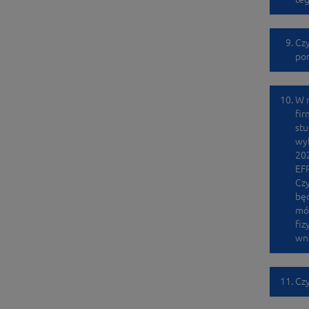
Czy
po
W 
fir
stu
wyk
202
EFR
Czy
będ
mów
fiz
wn
Czy