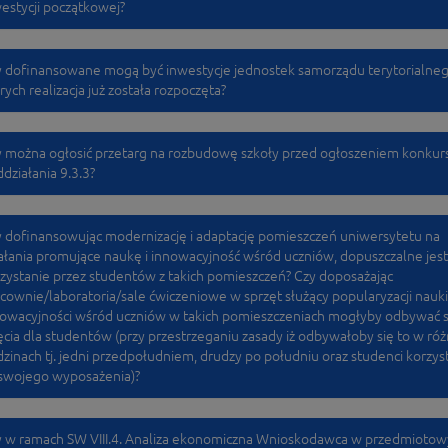
estycji początkowej?
 dofinansowane mogą być inwestycje jednostek samorządu terytorialneg
rych realizacja już została rozpoczęta?
 można ogłosić przetarg na rozbudowę szkoły przed ogłoszeniem konkur
działania 9.3.3?
 dofinansowując modernizację i adaptację pomieszczeń uniwersytetu na
ałania promujące naukę i innowacyjność wśród uczniów, dopuszczalne jest
zystanie przez studentów z takich pomieszczeń? Czy doposażając
cownie/laboratoria/sale ćwiczeniowe w sprzęt służący popularyzacji nauki 
owacyjności wśród uczniów w takich pomieszczeniach mogłyby odbywać s
ęcia dla studentów (przy przestrzeganiu zasady iż odbywałoby się to w ró
zinach tj. jedni przedpołudniem, drudzy po południu oraz studenci korzyst
swojego wyposażenia)?
y w ramach SW VIII.4. Analiza ekonomiczna Wnioskodawca w przedmioto