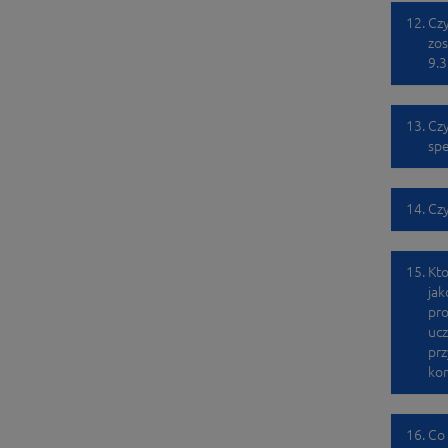
Czy
zos
9.3
Czy
spe
Czy
Kto
jak
pro
ucz
prz
kom
Co 