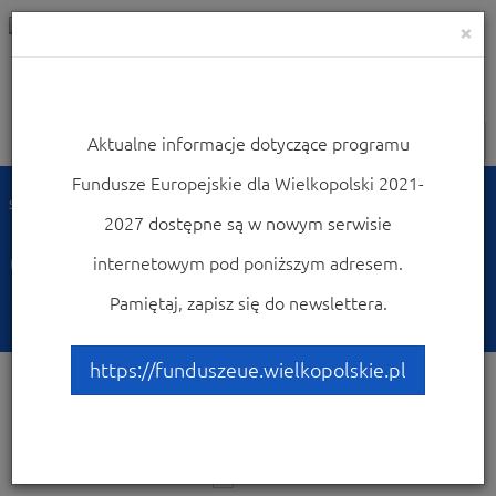
×
Aktualne informacje dotyczące programu
Nawigacja
Fundusze Europejskie dla Wielkopolski 2021-
Strona główna
Często zadawane pytania FEW
2027 dostępne są w nowym serwisie
Często zadawane pytania
internetowym pod poniższym adresem.
FEW
Pamiętaj, zapisz się do newslettera.
https://funduszeue.wielkopolskie.pl
Dostępne
5 pytań
w:
Działanie 1.3 Rozwój e-usług i e-
zasobów publicznych
×