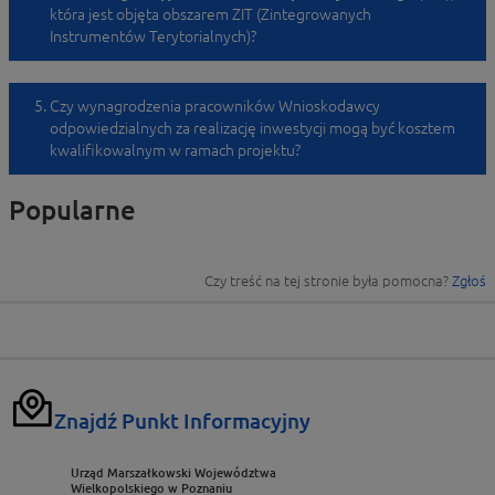
która jest objęta obszarem ZIT (Zintegrowanych
Instrumentów Terytorialnych)?
Czy wynagrodzenia pracowników Wnioskodawcy
odpowiedzialnych za realizację inwestycji mogą być kosztem
kwalifikowalnym w ramach projektu?
Popularne
Czy treść na tej stronie była pomocna?
Zgłoś
Znajdź Punkt Informacyjny
Urząd Marszałkowski Województwa
Wielkopolskiego w Poznaniu