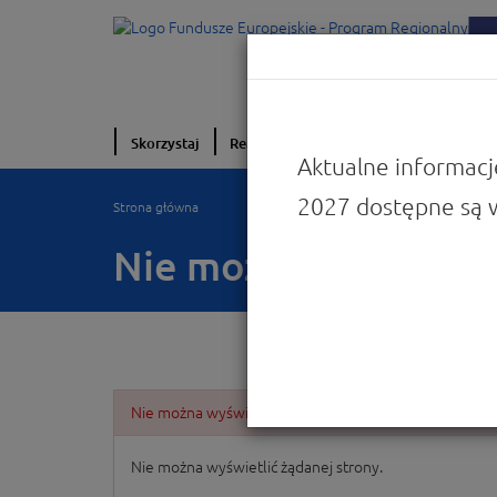
Skorzystaj
Realizuję projekt
O programie
W
Aktualne informacj
2027 dostępne są 
Strona główna
Nie można wyświetlić
Nie można wyświetlić żądanej strony.
Nie można wyświetlić żądanej strony.