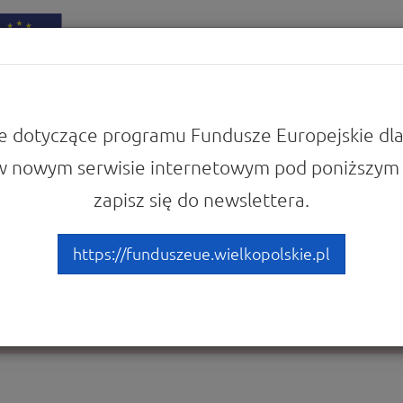
iadomości
Punkty Informacyjne
e dotyczące programu Fundusze Europejskie dla
w nowym serwisie internetowym pod poniższym 
zapisz się do newslettera.
 żądanej strony.
https://funduszeue.wielkopolskie.pl