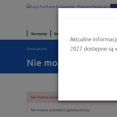
Skorzystaj
Realizuję projekt
O programie
W
Aktualne informacj
2027 dostępne są 
Strona główna
Nie można wyświetlić
Nie można wyświetlić żądanej strony.
Nie można wyświetlić żądanej strony.