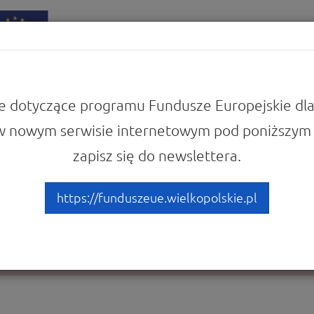
iadomości
Punkty Informacyjne
e dotyczące programu Fundusze Europejskie dla
w nowym serwisie internetowym pod poniższym 
zapisz się do newslettera.
 żądanej strony.
https://funduszeue.wielkopolskie.pl