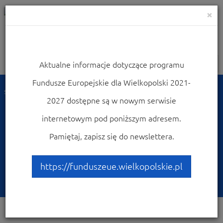
×
Aktualne informacje dotyczące programu
Nawigacja
Fundusze Europejskie dla Wielkopolski 2021-
Strona główna
Punkty Informacyjne
2027 dostępne są w nowym serwisie
Lokalny Punkt
internetowym pod poniższym adresem.
Informacyjny Funduszy
Pamiętaj, zapisz się do newslettera.
Europejskich w Koninie,
https://funduszeue.wielkopolskie.pl
Konin