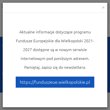
×
Aktualne informacje dotyczące programu
Nawigacja
Fundusze Europejskie dla Wielkopolski 2021-
Strona główna
Realizuję projekt
2027 dostępne są w nowym serwisie
Dowiedz się co zrobić, by dokonać zmian w projekcie
internetowym pod poniższym adresem.
Dowiedz się co zrobić, by
Pamiętaj, zapisz się do newslettera.
dokonać zmian w
projekcie
https://funduszeue.wielkopolskie.pl