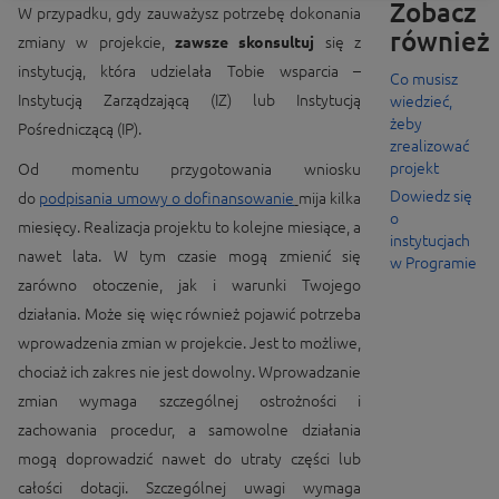
Zobacz
W przypadku, gdy zauważysz potrzebę dokonania
również
zmiany w projekcie,
zawsze skonsultuj
się z
instytucją, która udzielała Tobie wsparcia –
Co musisz
Instytucją Zarządzającą (IZ) lub Instytucją
wiedzieć,
żeby
Pośredniczącą (IP).
zrealizować
projekt
Od momentu przygotowania wniosku
Dowiedz się
do
podpisania umowy o
dofinansowanie
mija kilka
o
miesięcy. Realizacja projektu to kolejne miesiące, a
instytucjach
nawet lata. W tym czasie mogą zmienić się
w Programie
zarówno otoczenie, jak i warunki Twojego
działania. Może się więc również pojawić potrzeba
wprowadzenia zmian w projekcie. Jest to możliwe,
chociaż ich zakres nie jest dowolny. Wprowadzanie
zmian wymaga szczególnej ostrożności i
zachowania procedur, a samowolne działania
mogą doprowadzić nawet do utraty części lub
całości dotacji. Szczególnej uwagi wymaga