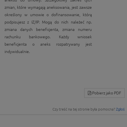
aneksu do umowy. Szczegółowy zakres tych
zmian, które wymagają aneksowania, jest zawsze
określony w umowie o dofinansowanie, którą
podpisujesz z IZ/IP. Mogą do nich należeć np.
zmiana danych beneficjenta, zmiana numeru
rachunku bankowego. Każdy wniosek
beneficjenta o aneks rozpatrywany jest
indywidualnie.
Pobierz jako PDF
Czy treść na tej stronie była pomocna?
Zgłoś