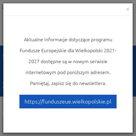
×
Aktualne informacje dotyczące programu
Nawigacja
Fundusze Europejskie dla Wielkopolski 2021-
Strona główna
2027 dostępne są w nowym serwisie
Nie można wyświetlić
internetowym pod poniższym adresem.
żądanej strony.
Pamiętaj, zapisz się do newslettera.
https://funduszeue.wielkopolskie.pl
Nie można wyświetlić żądanej strony.