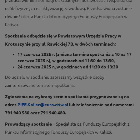
przedstawienie informacji o aktualnych możliwościach wsparcia dla
osób fizycznych na aktywizację zawodową. Przedstawiona zostanie
również oferta Punktu Informacyjnego Funduszy Europejskich w
Kaliszu.
Spotkanie odbędzie się w Powiatowym Urzędzie Pracy w
Krotoszynie przy ul. Rawickiej 7B, w dwóch terminach:
17 czerwca 2025 r. (zmiana terminu spotkania z 10 na 17
czerwca 2025 r.), w godzinach od 11:30 do 13:30,
24 czerwca 2025 r., w godzinach od 11:30 do 13:30
Do udziału w spotkaniu zapraszamy wszystkie osoby
zainteresowane tematem spotkania.
Zgłoszenia na wybrany termin spotkania przyjmowane są na
adres
PIFE.Kalisz@euro.ctiw.pl
lub telefonicznie pod numerami
791 940 580 oraz 791 940 480.
Prowadzący spotkanie
– Specjalista ds. Funduszy Europejskich z
Punktu Informacyjnego Funduszy Europejskich w Kaliszu.