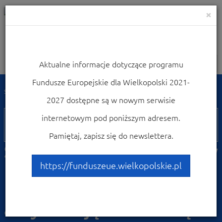
×
Aktualne informacje dotyczące programu
Nawigacja
Fundusze Europejskie dla Wielkopolski 2021-
Strona główna
Weź udział w konferencjach i szkoleniach
2027 dostępne są w nowym serwisie
17
internetowym pod poniższym adresem.
czerwca
Pamiętaj, zapisz się do newslettera.
Spotkanie informacyjne w
Krotoszynie "Fundusze
https://funduszeue.wielkopolskie.pl
Europejskie na
aktywizację zawodową"