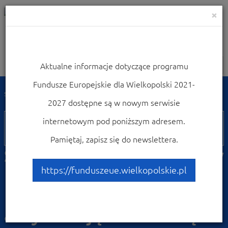
×
Aktualne informacje dotyczące programu
Nawigacja
Fundusze Europejskie dla Wielkopolski 2021-
Strona główna
Weź udział w konferencjach i szkoleniach
2027 dostępne są w nowym serwisie
24
internetowym pod poniższym adresem.
czerwca
Pamiętaj, zapisz się do newslettera.
Spotkanie informacyjne w
Krotoszynie "Fundusze
https://funduszeue.wielkopolskie.pl
Europejskie na
aktywizację zawodową"