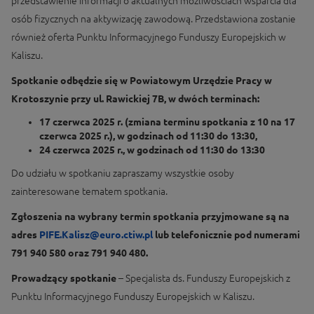
przedstawienie informacji o aktualnych możliwościach wsparcia dla
osób fizycznych na aktywizację zawodową. Przedstawiona zostanie
również oferta Punktu Informacyjnego Funduszy Europejskich w
Kaliszu.
Spotkanie odbędzie się w Powiatowym Urzędzie Pracy w
Krotoszynie przy ul. Rawickiej 7B, w dwóch terminach:
17 czerwca 2025 r. (zmiana terminu spotkania z 10 na 17
czerwca 2025 r.), w godzinach od 11:30 do 13:30,
24 czerwca 2025 r., w godzinach od 11:30 do 13:30
Do udziału w spotkaniu zapraszamy wszystkie osoby
zainteresowane tematem spotkania.
Zgłoszenia na wybrany termin spotkania przyjmowane są na
adres
PIFE.Kalisz@euro.ctiw.pl
lub telefonicznie pod numerami
791 940 580 oraz 791 940 480.
Prowadzący spotkanie
– Specjalista ds. Funduszy Europejskich z
Punktu Informacyjnego Funduszy Europejskich w Kaliszu.