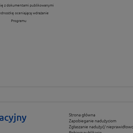
się z dokumentami publikowanymi
jednostkę oceniającą wdrażanie
Programu
acyjny
Strona główna
Zapobieganie nadużyciom
Zgłaszanie nadużyć/ nieprawidłowo
Pobierz publikacje