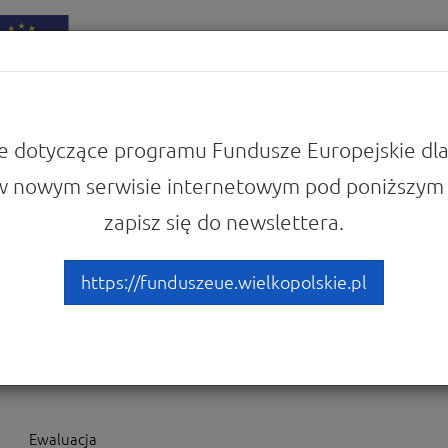
iadomości
Punkty Informacyjne
e dotyczące programu Fundusze Europejskie dla
w nowym serwisie internetowym pod poniższym 
 Europejskie dla Wielkopolski 2021-2027
Przeczytaj analizy, raporty i podsum
zapisz się do newslettera.
 raporty i podsumowania FE
https://funduszeue.wielkopolskie.pl
 Programu
Ewaluacja