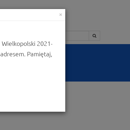
×
Szukaj:
 Wielkopolski 2021-
adresem. Pamiętaj,
owania FEW 2021-2027
W 2021-2027