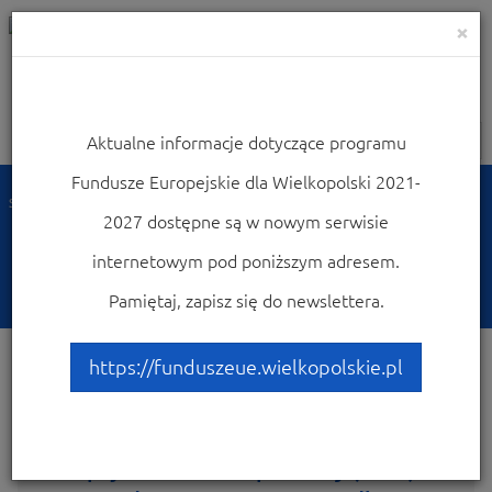
×
Aktualne informacje dotyczące programu
Nawigacja
Fundusze Europejskie dla Wielkopolski 2021-
Strona główna
Dowiedz się więcej o programie
2027 dostępne są w nowym serwisie
Fundusze Europejskie dla Wielkopolski 2021-2027
Rozliczaj projekt FEW
internetowym pod poniższym adresem.
Rozliczaj projekt FEW
Pamiętaj, zapisz się do newslettera.
https://funduszeue.wielkopolskie.pl
Europejski Fundusz Społeczny (EFS+)