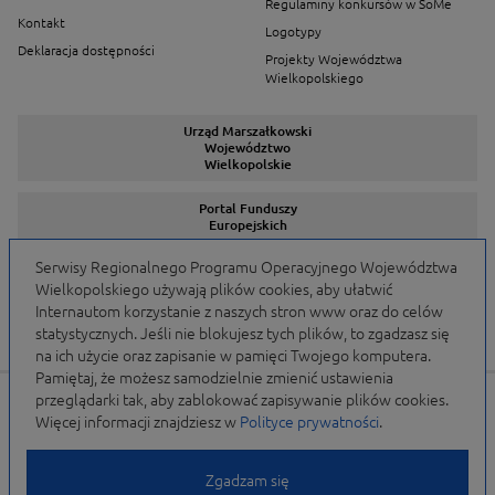
Regulaminy konkursów w SoMe
Kontakt
Logotypy
Deklaracja dostępności
Projekty Województwa
Wielkopolskiego
Urząd Marszałkowski
Województwo
Wielkopolskie
Portal Funduszy
Europejskich
Serwisy Regionalnego Programu Operacyjnego Województwa
Wielkopolskiego używają plików cookies, aby ułatwić
Serwisy Programów
Internautom korzystanie z naszych stron www oraz do celów
statystycznych. Jeśli nie blokujesz tych plików, to zgadzasz się
na ich użycie oraz zapisanie w pamięci Twojego komputera.
Pamiętaj, że możesz samodzielnie zmienić ustawienia
przeglądarki tak, aby zablokować zapisywanie plików cookies.
Portal finansowany przez Unię Europejską w ramach
Więcej informacji znajdziesz w
Polityce prywatności
.
WRPO 2007-2013 i WRPO 2014-2020 oraz budżet
Samorządu Województwa Wielkopolskiego
Zgadzam się