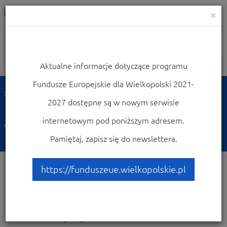
×
Aktualne informacje dotyczące programu
Nawigacja
Fundusze Europejskie dla Wielkopolski 2021-
Strona główna
Dowiedz się więcej o programie
2027 dostępne są w nowym serwisie
Fundusze Europejskie dla Wielkopolski 2021-2027
Wersje archiwalne
internetowym pod poniższym adresem.
Wersje archiwalne
Pamiętaj, zapisz się do newslettera.
https://funduszeue.wielkopolskie.pl
Konsultacje społeczne