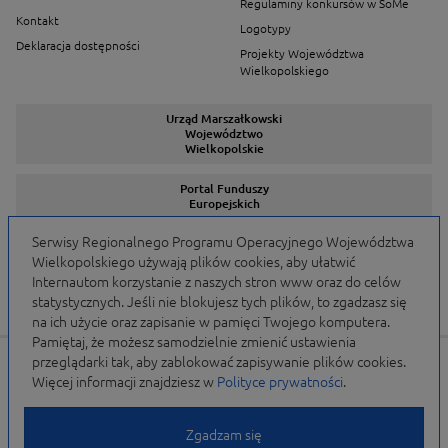
Regulaminy konkursów w SoMe
Kontakt
Logotypy
Deklaracja dostępności
Projekty Województwa
Wielkopolskiego
Urząd Marszałkowski
Województwo
Wielkopolskie
Portal Funduszy
Europejskich
Serwisy Regionalnego Programu Operacyjnego Województwa
Wielkopolskiego używają plików cookies, aby ułatwić
Serwisy Programów
Internautom korzystanie z naszych stron www oraz do celów
statystycznych. Jeśli nie blokujesz tych plików, to zgadzasz się
na ich użycie oraz zapisanie w pamięci Twojego komputera.
Pamiętaj, że możesz samodzielnie zmienić ustawienia
przeglądarki tak, aby zablokować zapisywanie plików cookies.
Portal finansowany przez Unię Europejską w ramach
Więcej informacji znajdziesz w
Polityce prywatności
.
WRPO 2007-2013 i WRPO 2014-2020 oraz budżet
Samorządu Województwa Wielkopolskiego
Zgadzam się