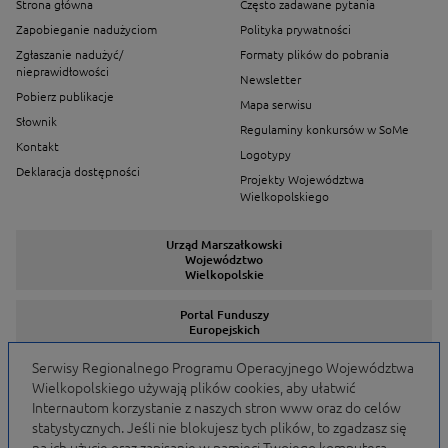
Strona główna
Często zadawane pytania
Zapobieganie nadużyciom
Polityka prywatności
Zgłaszanie nadużyć/
Formaty plików do pobrania
nieprawidłowości
Newsletter
Pobierz publikacje
Mapa serwisu
Słownik
Regulaminy konkursów w SoMe
Kontakt
Logotypy
Deklaracja dostępności
Projekty Województwa
Wielkopolskiego
Urząd Marszałkowski
Województwo
Wielkopolskie
Portal Funduszy
Europejskich
Serwisy Regionalnego Programu Operacyjnego Województwa
Wielkopolskiego używają plików cookies, aby ułatwić
Serwisy Programów
Internautom korzystanie z naszych stron www oraz do celów
statystycznych. Jeśli nie blokujesz tych plików, to zgadzasz się