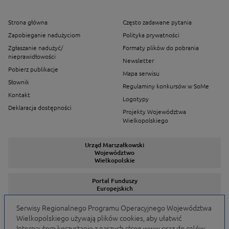
Strona główna
Często zadawane pytania
Zapobieganie nadużyciom
Polityka prywatności
Zgłaszanie nadużyć/
Formaty plików do pobrania
nieprawidłowości
Newsletter
Pobierz publikacje
Mapa serwisu
Słownik
Regulaminy konkursów w SoMe
Kontakt
Logotypy
Deklaracja dostępności
Projekty Województwa
Wielkopolskiego
Urząd Marszałkowski
Województwo
Wielkopolskie
Portal Funduszy
Europejskich
Serwisy Regionalnego Programu Operacyjnego Województwa
Wielkopolskiego używają plików cookies, aby ułatwić
Serwisy Programów
Internautom korzystanie z naszych stron www oraz do celów