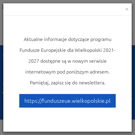
×
Aktualne informacje dotyczące programu
Nawigacja
Fundusze Europejskie dla Wielkopolski 2021-
Strona główna
Dowiedz się więcej o programie
Poznaj projekty
2027 dostępne są w nowym serwisie
Good examples of UE funded projects
Construction of the Technical School Complex in Tarnowo Podgórne
internetowym pod poniższym adresem.
Construction of the
Pamiętaj, zapisz się do newslettera.
Technical School Complex
https://funduszeue.wielkopolskie.pl
in Tarnowo Podgórne