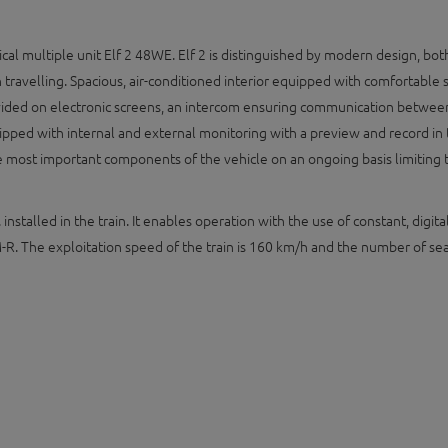
ical multiple unit Elf 2 48WE. Elf 2 is distinguished by modern design, bo
 travelling. Spacious, air-conditioned interior equipped with comfortable
ided on electronic screens, an intercom ensuring communication between t
ipped with internal and external monitoring with a preview and record in t
 most important components of the vehicle on an ongoing basis limiting t
 installed in the train. It enables operation with the use of constant, digit
M-R. The exploitation speed of the train is 160 km/h and the number of sea