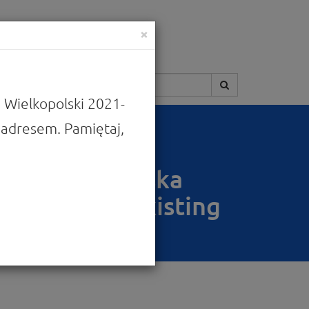
×
Szukaj:
 Wielkopolski 2021-
adresem. Pamiętaj,
ional rail transport
the Wielkopolska
isation of existing