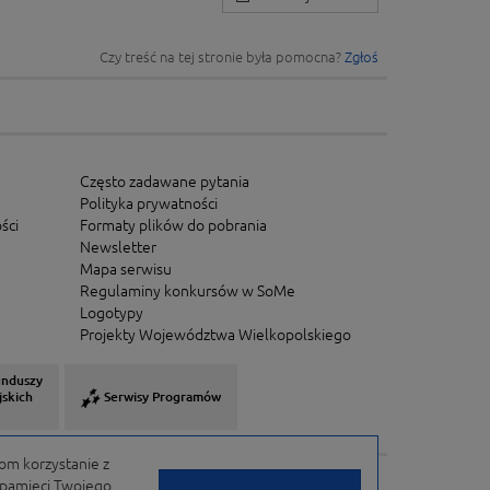
Czy treść na tej stronie była pomocna?
Zgłoś
Często zadawane pytania
Polityka prywatności
ści
Formaty plików do pobrania
Newsletter
Mapa serwisu
Regulaminy konkursów w SoMe
Logotypy
Projekty Województwa Wielkopolskiego
unduszy
jskich
Serwisy Programów
om korzystanie z
w pamięci Twojego