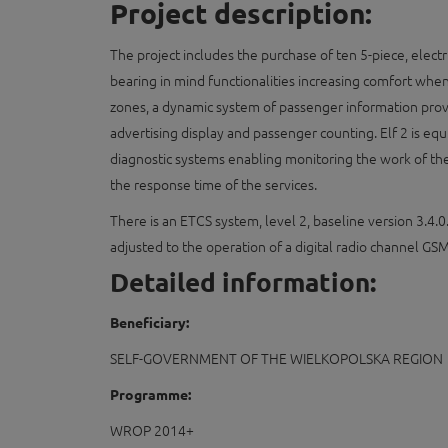
Project description:
The project includes the purchase of ten 5-piece, electr
bearing in mind functionalities increasing comfort when
zones, a dynamic system of passenger information prov
advertising display and passenger counting. Elf 2 is equ
diagnostic systems enabling monitoring the work of the
the response time of the services.
There is an ETCS system, level 2, baseline version 3.4.0.
adjusted to the operation of a digital radio channel GS
Detailed information:
Beneficiary:
SELF-GOVERNMENT OF THE WIELKOPOLSKA REGION
Programme:
WROP 2014+