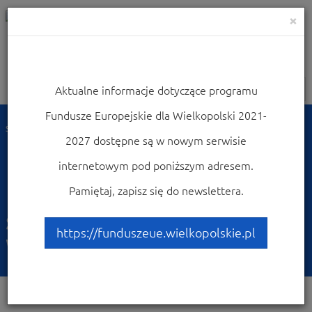
×
Aktualne informacje dotyczące programu
Nawigacja
Fundusze Europejskie dla Wielkopolski 2021-
Strona główna
Dowiedz się więcej o programie
Poznaj projekty
2027 dostępne są w nowym serwisie
Good examples of UE funded projects
Development of robotic surgery methods in the Wielkopolska Region
internetowym pod poniższym adresem.
Development of robotic
Pamiętaj, zapisz się do newslettera.
surgery methods in the
https://funduszeue.wielkopolskie.pl
Wielkopolska Region