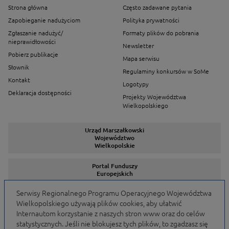
Strona główna
Często zadawane pytania
Zapobieganie nadużyciom
Polityka prywatności
Zgłaszanie nadużyć/
Formaty plików do pobrania
nieprawidłowości
Newsletter
Pobierz publikacje
Mapa serwisu
Słownik
Regulaminy konkursów w SoMe
Kontakt
Logotypy
Deklaracja dostępności
Projekty Województwa
Wielkopolskiego
Urząd Marszałkowski
Województwo
Wielkopolskie
Portal Funduszy
Europejskich
Serwisy Regionalnego Programu Operacyjnego Województwa
Wielkopolskiego używają plików cookies, aby ułatwić
Serwisy Programów
Internautom korzystanie z naszych stron www oraz do celów
statystycznych. Jeśli nie blokujesz tych plików, to zgadzasz się