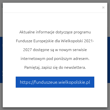
×
Aktualne informacje dotyczące programu
Nawigacja
Fundusze Europejskie dla Wielkopolski 2021-
Strona główna
Dowiedz się więcej o programie
Poznaj projekty
2027 dostępne są w nowym serwisie
Good examples of UE funded projects
Krobia Center of Social Services
internetowym pod poniższym adresem.
Krobia Center of Social
Pamiętaj, zapisz się do newslettera.
Services
https://funduszeue.wielkopolskie.pl
Project description: