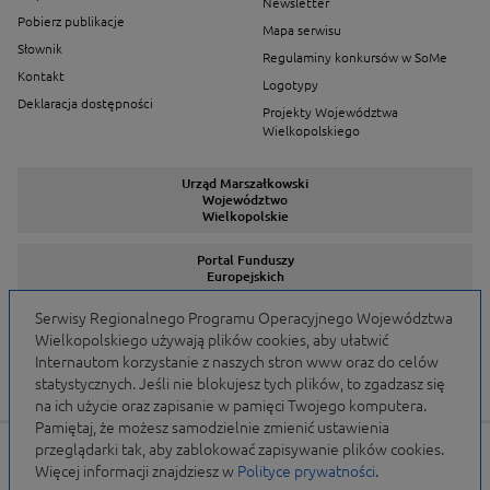
Newsletter
Pobierz publikacje
Mapa serwisu
Słownik
Regulaminy konkursów w SoMe
Kontakt
Logotypy
Deklaracja dostępności
Projekty Województwa
Wielkopolskiego
Urząd Marszałkowski
Województwo
Wielkopolskie
Portal Funduszy
Europejskich
Serwisy Regionalnego Programu Operacyjnego Województwa
Wielkopolskiego używają plików cookies, aby ułatwić
Serwisy Programów
Internautom korzystanie z naszych stron www oraz do celów
statystycznych. Jeśli nie blokujesz tych plików, to zgadzasz się
na ich użycie oraz zapisanie w pamięci Twojego komputera.
Pamiętaj, że możesz samodzielnie zmienić ustawienia
przeglądarki tak, aby zablokować zapisywanie plików cookies.
Portal finansowany przez Unię Europejską w ramach
Więcej informacji znajdziesz w
Polityce prywatności
.
WRPO 2007-2013 i WRPO 2014-2020 oraz budżet