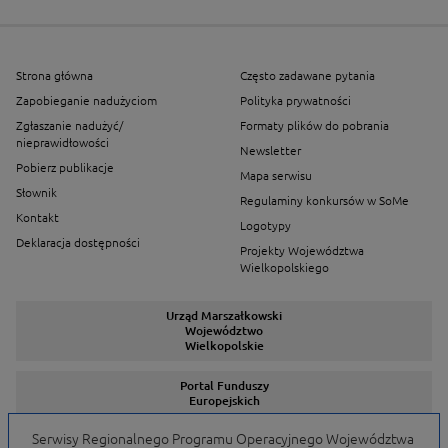
Strona główna
Często zadawane pytania
Zapobieganie nadużyciom
Polityka prywatności
Zgłaszanie nadużyć/
Formaty plików do pobrania
nieprawidłowości
Newsletter
Pobierz publikacje
Mapa serwisu
Słownik
Regulaminy konkursów w SoMe
Kontakt
Logotypy
Deklaracja dostępności
Projekty Województwa
Wielkopolskiego
Urząd Marszałkowski
Województwo
Wielkopolskie
Portal Funduszy
Europejskich
Serwisy Regionalnego Programu Operacyjnego Województwa