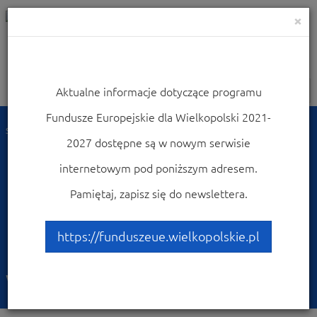
×
Aktualne informacje dotyczące programu
Nawigacja
Fundusze Europejskie dla Wielkopolski 2021-
Strona główna
Dowiedz się więcej o programie
Poznaj projekty
2027 dostępne są w nowym serwisie
Przykłady najciekawszych projektów
Budowa „Centrum Edukacji i Promocji Drewna” wraz z wyposażeniem.
internetowym pod poniższym adresem.
Budowa „Centrum
Pamiętaj, zapisz się do newslettera.
Edukacji i Promocji
https://funduszeue.wielkopolskie.pl
Drewna” wraz z
wyposażeniem.