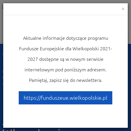
×
Aktualne informacje dotyczące programu
Nawigacja
Fundusze Europejskie dla Wielkopolski 2021-
Strona główna
Dowiedz się więcej o programie
Poznaj projekty
2027 dostępne są w nowym serwisie
Przykłady najciekawszych projektów
Budowa ciągu pieszo-rowerowego Gołanice, Jezierzyce Kościelne,
internetowym pod poniższym adresem.
Włoszakowice wraz z organizacją miejsc przesiadkowych na terenie Powiatu
Leszczyńskiego w ramach zadania Ograniczenie niskiej emisji na terenie
Pamiętaj, zapisz się do newslettera.
Aglomeracji Leszczyńskiej
Budowa ciągu pieszo-
https://funduszeue.wielkopolskie.pl
rowerowego Gołanice,
Jezierzyce Kościelne,