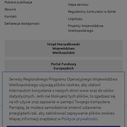
Pobierz publikacje
Mapa serwisu
Słownik
Regulaminy konkursów w SoMe
Kontakt
Logotypy
Deklaracja dostępności
Projekty Województwa
Wielkopolskiego
Urząd Marszałkowski
Województwo
Wielkopolskie
Portal Funduszy
Europejskich
Serwisy Regionalnego Programu Operacyjnego Województwa
Wielkopolskiego używają plików cookies, aby ułatwić
Serwisy Programów
Internautom korzystanie z naszych stron www oraz do celów
statystycznych. Jeśli nie blokujesz tych plików, to zgadzasz się
na ich użycie oraz zapisanie w pamięci Twojego komputera.
Pamiętaj, że możesz samodzielnie zmienić ustawienia
przeglądarki tak, aby zablokować zapisywanie plików cookies.
Portal finansowany przez Unię Europejską w ramach
Więcej informacji znajdziesz w
Polityce prywatności
.
WRPO 2007-2013 i WRPO 2014-2020 oraz budżet
Samorządu Województwa Wielkopolskiego