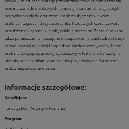
niewielkich grupach, dlatego przewidziano również pomieszczenia
przeznaczone do opieki wytchnieniowej, które umożliwiają pobyt
odpowiednio pięciu oraz sześciu osób z autyzmem w dwóch
osobnych częściach skrzydła budynku. Każda z tych części, zawiera
przestrzenie wspólne: kuchnię, jadalnię oraz salon. Zaprojektowano
także pomieszczenia niezbędne dla zapewnienia opieki zdrowotnej i
terapeutycznej np. pokój terapeutów. Każda z przebywających tam
osób ma do dyspozycji pokój wyposażony w łóżko, biurko, szafę na
ubrania, regał z półkami oraz łazienkę przystosowaną dla potrzeb
osób z niepełnosprawnościami.
Informacje szczegółowe:
Beneficjent:
Fundacja Dom Autysty w Poznaniu
Program: