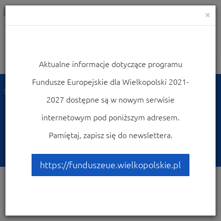
×
Aktualne informacje dotyczące programu
Nawigacja
Fundusze Europejskie dla Wielkopolski 2021-
Strona główna
Dowiedz się więcej o programie
Poznaj projekty
2027 dostępne są w nowym serwisie
Przykłady najciekawszych projektów
Budowa Domu Autysty w Poznaniu
internetowym pod poniższym adresem.
Budowa Domu Autysty w
Pamiętaj, zapisz się do newslettera.
Poznaniu
https://funduszeue.wielkopolskie.pl
Opis projektu: