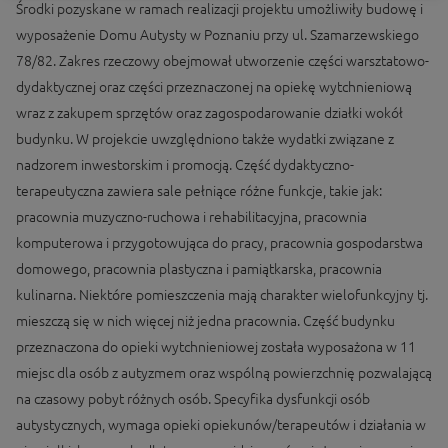
Środki pozyskane w ramach realizacji projektu umożliwiły budowę i
wyposażenie Domu Autysty w Poznaniu przy ul. Szamarzewskiego
78/82. Zakres rzeczowy obejmował utworzenie części warsztatowo-
dydaktycznej oraz części przeznaczonej na opiekę wytchnieniową
wraz z zakupem sprzętów oraz zagospodarowanie działki wokół
budynku. W projekcie uwzględniono także wydatki związane z
nadzorem inwestorskim i promocją. Część dydaktyczno-
terapeutyczna zawiera sale pełniące różne funkcje, takie jak:
pracownia muzyczno-ruchowa i rehabilitacyjna, pracownia
komputerowa i przygotowująca do pracy, pracownia gospodarstwa
domowego, pracownia plastyczna i pamiątkarska, pracownia
kulinarna. Niektóre pomieszczenia mają charakter wielofunkcyjny tj.
mieszczą się w nich więcej niż jedna pracownia. Część budynku
przeznaczona do opieki wytchnieniowej została wyposażona w 11
miejsc dla osób z autyzmem oraz wspólną powierzchnię pozwalającą
na czasowy pobyt różnych osób. Specyfika dysfunkcji osób
autystycznych, wymaga opieki opiekunów/terapeutów i działania w