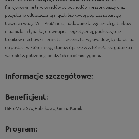
frakcjonowanie larw owadów od odchodów i resztek paszy oraz
pozyskanie odtłuszczonej mączki białkowej poprzez separację
tłuszczu i wody. W HiProMine są hodowane larwy trzech gatunków:
mączniaka młynarka, drewnojada i egzotycznej, pochodzącej z
tropików muchówki Hermetia illu-cens. Larwy owadów, by dorosnąć
do postaci, w której mogą stanowić paszę w zależności od gatunku i
warunków potrzebują od dwóch do ośmiu tygodni.
Informacje szczegółowe:
Beneficjent:
HiProMine S.A., Robakowo, Gmina Kórnik
Program: