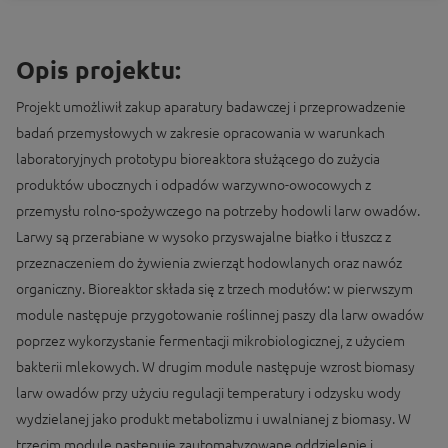
Opis projektu:
Projekt umożliwił zakup aparatury badawczej i przeprowadzenie
badań przemysłowych w zakresie opracowania w warunkach
laboratoryjnych prototypu bioreaktora służącego do zużycia
produktów ubocznych i odpadów warzywno-owocowych z
przemysłu rolno-spożywczego na potrzeby hodowli larw owadów.
Larwy są przerabiane w wysoko przyswajalne białko i tłuszcz z
przeznaczeniem do żywienia zwierząt hodowlanych oraz nawóz
organiczny. Bioreaktor składa się z trzech modułów: w pierwszym
module następuje przygotowanie roślinnej paszy dla larw owadów
poprzez wykorzystanie fermentacji mikrobiologicznej, z użyciem
bakterii mlekowych. W drugim module następuje wzrost biomasy
larw owadów przy użyciu regulacji temperatury i odzysku wody
wydzielanej jako produkt metabolizmu i uwalnianej z biomasy. W
trzecim module następuje zautomatyzowane oddzielenie i