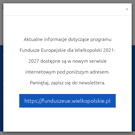
×
Aktualne informacje dotyczące programu
Nawigacja
Fundusze Europejskie dla Wielkopolski 2021-
Strona główna
Dowiedz się więcej o programie
Poznaj projekty
2027 dostępne są w nowym serwisie
Przykłady najciekawszych projektów
Opracowanie przełomowej technologii BIOINSEC w firmie HIPROMINE S.A.
internetowym pod poniższym adresem.
Opracowanie
Pamiętaj, zapisz się do newslettera.
przełomowej technologii
https://funduszeue.wielkopolskie.pl
BIOINSEC w firmie
HIPROMINE S.A.