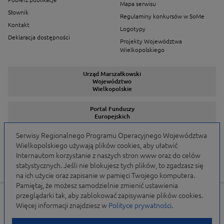
Mapa serwisu
Słownik
Regulaminy konkursów w SoMe
Kontakt
Logotypy
Deklaracja dostępności
Projekty Województwa
Wielkopolskiego
Urząd Marszałkowski
Województwo
Wielkopolskie
Portal Funduszy
Europejskich
Serwisy Regionalnego Programu Operacyjnego Województwa
Wielkopolskiego używają plików cookies, aby ułatwić
Serwisy Programów
Internautom korzystanie z naszych stron www oraz do celów
statystycznych. Jeśli nie blokujesz tych plików, to zgadzasz się
na ich użycie oraz zapisanie w pamięci Twojego komputera.
Pamiętaj, że możesz samodzielnie zmienić ustawienia
przeglądarki tak, aby zablokować zapisywanie plików cookies.
Portal finansowany przez Unię Europejską w ramach
Więcej informacji znajdziesz w
Polityce prywatności
.
WRPO 2007-2013 i WRPO 2014-2020 oraz budżet
Samorządu Województwa Wielkopolskiego