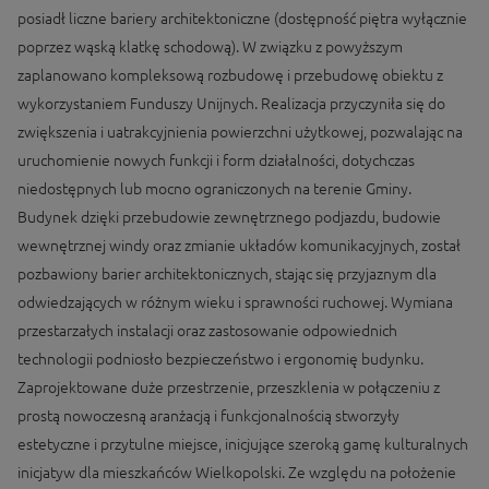
posiadł liczne bariery architektoniczne (dostępność piętra wyłącznie
poprzez wąską klatkę schodową). W związku z powyższym
zaplanowano kompleksową rozbudowę i przebudowę obiektu z
wykorzystaniem Funduszy Unijnych. Realizacja przyczyniła się do
zwiększenia i uatrakcyjnienia powierzchni użytkowej, pozwalając na
uruchomienie nowych funkcji i form działalności, dotychczas
niedostępnych lub mocno ograniczonych na terenie Gminy.
Budynek dzięki przebudowie zewnętrznego podjazdu, budowie
wewnętrznej windy oraz zmianie układów komunikacyjnych, został
pozbawiony barier architektonicznych, stając się przyjaznym dla
odwiedzających w różnym wieku i sprawności ruchowej. Wymiana
przestarzałych instalacji oraz zastosowanie odpowiednich
technologii podniosło bezpieczeństwo i ergonomię budynku.
Zaprojektowane duże przestrzenie, przeszklenia w połączeniu z
prostą nowoczesną aranżacją i funkcjonalnością stworzyły
estetyczne i przytulne miejsce, inicjujące szeroką gamę kulturalnych
inicjatyw dla mieszkańców Wielkopolski. Ze względu na położenie