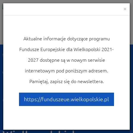
×
Aktualne informacje dotyczące programu
Nawigacja
Fundusze Europejskie dla Wielkopolski 2021-
Strona główna
Dowiedz się więcej o programie
Poznaj projekty
2027 dostępne są w nowym serwisie
Przykłady najciekawszych projektów
Rozbudowa i przebudowa Centrum Kultury i Biblioteki im. Powstańców
internetowym pod poniższym adresem.
Wielkopolskich w Opalenicy.
Pamiętaj, zapisz się do newslettera.
Rozbudowa i przebudowa
Centrum Kultury i
https://funduszeue.wielkopolskie.pl
Biblioteki im.
Powstańców