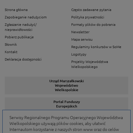
Strona główna
Często zadawane pytania
Zapobieganie nadużyciom
Polityka prywatności
Zgłaszanie nadużyć/
Formaty plików do pobrania
nieprawidłowości
Newsletter
Pobierz publikacje
Mapa serwisu
Słownik
Regulaminy konkursów w SoMe
Kontakt
Logotypy
Deklaracja dostępności
Projekty Województwa
Wielkopolskiego
Urząd Marszałkowski
Województwo
Wielkopolskie
Portal Funduszy
Europejskich
Serwisy Regionalnego Programu Operacyjnego Województwa
Wielkopolskiego używają plików cookies, aby ułatwić
Serwisy Programów
Internautom korzystanie z naszych stron www oraz do celów