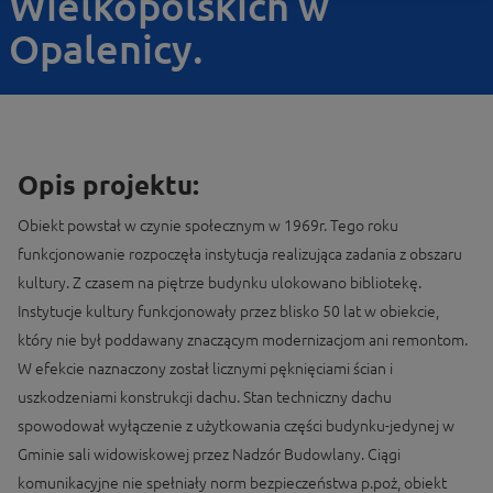
Wielkopolskich w
Opalenicy.
Opis projektu:
Obiekt powstał w czynie społecznym w 1969r. Tego roku
funkcjonowanie rozpoczęła instytucja realizująca zadania z obszaru
kultury. Z czasem na piętrze budynku ulokowano bibliotekę.
Instytucje kultury funkcjonowały przez blisko 50 lat w obiekcie,
który nie był poddawany znaczącym modernizacjom ani remontom.
W efekcie naznaczony został licznymi pęknięciami ścian i
uszkodzeniami konstrukcji dachu. Stan techniczny dachu
spowodował wyłączenie z użytkowania części budynku-jedynej w
Gminie sali widowiskowej przez Nadzór Budowlany. Ciągi
komunikacyjne nie spełniały norm bezpieczeństwa p.poż, obiekt