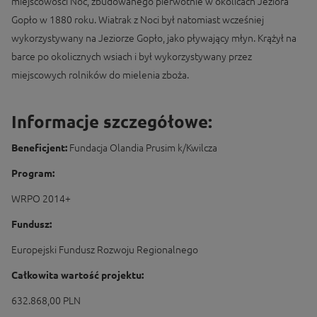
miejscowości Noć, zbudowanego pierwotnie w okolicach Jeziora
Gopło w 1880 roku. Wiatrak z Noci był natomiast wcześniej
wykorzystywany na Jeziorze Gopło, jako pływający młyn. Krążył na
barce po okolicznych wsiach i był wykorzystywany przez
miejscowych rolników do mielenia zboża.
Informacje szczegółowe:
Beneficjent:
Fundacja Olandia Prusim k/Kwilcza
Program:
WRPO 2014+
Fundusz:
Europejski Fundusz Rozwoju Regionalnego
Całkowita wartość projektu:
632.868,00 PLN