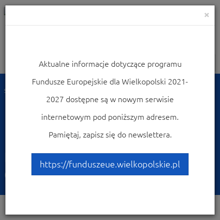
×
Aktualne informacje dotyczące programu
Nawigacja
Fundusze Europejskie dla Wielkopolski 2021-
Strona główna
Dowiedz się więcej o programie
Poznaj projekty
2027 dostępne są w nowym serwisie
Przykłady najciekawszych projektów
Rozwój instytucji kultury na terenie gminy Opatówek
internetowym pod poniższym adresem.
Rozwój instytucji kultury
Pamiętaj, zapisz się do newslettera.
na terenie gminy
https://funduszeue.wielkopolskie.pl
Opatówek