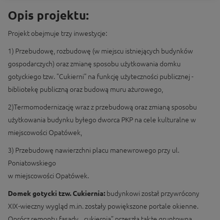
Opis projektu:
Projekt obejmuje trzy inwestycje:
1) Przebudowę, rozbudowę (w miejscu istniejących budynków
gospodarczych) oraz zmianę sposobu użytkowania domku
gotyckiego tzw. "Cukierni" na funkcję użyteczności publicznej -
bibliotekę publiczną oraz budową muru ażurowego,
2)Termomodernizację wraz z przebudową oraz zmianą sposobu
użytkowania budynku byłego dworca PKP na cele kulturalne w
miejscowości Opatówek,
3) Przebudowę nawierzchni placu manewrowego przy ul.
Poniatowskiego
w miejscowości Opatówek.
Domek gotycki tzw. Cukiernia:
budynkowi został przywrócony
XIX-wieczny wygląd m.in. zostały powiększone portale okienne.
Oprócz remontu fasady, „cukiernia” przeszła także gruntowną