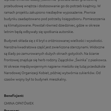
przebudowę wnętrza i dostosowanie go do potrzeb książnicy. W
ramach projektu zakupiono niezbędne wyposażenie. Piwnice
budynku zaadaptowano pod potrzeby księgozbioru. Pomieszczenia
są klimatyzowane. Powstał również dziedziniec, gdzie w okresie
letnim będą odbywały się spotkania autorskie.
Budynek składa się z 4 brył o zróżnicowanej wielkości i wysokości.
Narożna kwadratowa część jest zwieńczona sterczynami. Widoczne
są ślady po zamurowanych dużych oknach gotyckich. Na ścianie
frontowej znajduje się herb rodziny Zajączków „Świnka” z piaskowca.
W okresie międzywojennym najpierw mieściło się tutaj przedszkole
Narodowej Organizacji Kobiet, później wytwórnia cukierków. Od
czasów wojny był to budynek mieszkalny.
Beneficjent:
GMINA OPATÓWEK
Program: