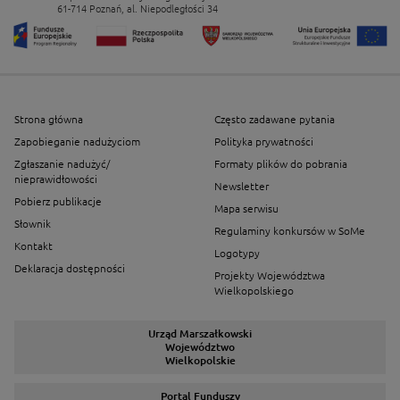
61-714 Poznań, al. Niepodległości 34
Strona główna
Często zadawane pytania
Zapobieganie nadużyciom
Polityka prywatności
Zgłaszanie nadużyć/
Formaty plików do pobrania
nieprawidłowości
Newsletter
Pobierz publikacje
Mapa serwisu
Słownik
Regulaminy konkursów w SoMe
Kontakt
Logotypy
Deklaracja dostępności
Projekty Województwa
Wielkopolskiego
Urząd Marszałkowski
Województwo
Wielkopolskie
Portal Funduszy