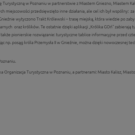
ję Turystyczną w Poznaniu w partnerstwie z Miastem Gniezno, Miastem Ka
ch miejscowości przedsięwzięto inne działania, ale cel ich był wspólny:
nieźnie wytyczono Trakt Królewski – trasę miejską, która wiedzie po zabytk
arnych oraz królików. Te ostatnie dzięki aplikacji „Królika GOń” zabierają
 także pionierskie rozwiązanie: turystyczne tablice informacyjne przed 
ając np. posąg króla Przemysła II w Gnieźnie, można dzięki nowoczesnej te
Poznaniu.
ka Organizacja Turystyczna w Poznaniu, a partnerami: Miasto Kalisz, Miast