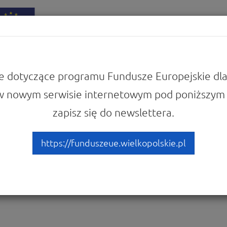
iadomości
Punkty Informacyjne
e dotyczące programu Fundusze Europejskie dla
w nowym serwisie internetowym pod poniższym 
ojekty
Przykłady najciekawszych projektów
twa wielkopolskiego pn. Szlak Piastowski
zapisz się do newslettera.
szlaku dziedzictwa kultu
https://funduszeue.wielkopolskie.pl
Szlak Piastowski