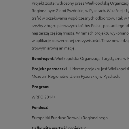
Projekt został wdrożony przez Wielkopolską Organizac
Regionalnym Ziemi Pyzdrskiej w Pyzdrach. W każdej z ty
trafić w oczekiwania współczesnych odbiorców. I tak w G
rzeźby z brązu pierwszych królów Polski, postaci legend
najstarszą częścią miasta. W ramach projektu wykonano
w aplikację rozszerzonej rzeczywistości. Teraz odwiedz
trójwymiarową animację.
Beneficjent:
Wielkopolska Organizacja Turystyczna w 
Projekt partnerski
- Liderem projektu jest Wielkopols
Muzeum Regionalne Ziemi Pyzdrskiej w Pyzdrach.
Program:
WRPO 2014+
Fundusz:
Europejski Fundusz Rozwoju Regionalnego
Całkowita wartość projektu: