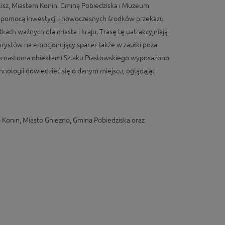
lisz, Miastem Konin, Gminą Pobiedziska i Muzeum
 za pomocą inwestycji i nowoczesnych środków przekazu
ach ważnych dla miasta i kraju. Trasę tę uatrakcyjniają
 turystów na emocjonujący spacer także w zaułki poza
czternastoma obiektami Szlaku Piastowskiego wyposażono
chnologii dowiedzieć się o danym miejscu, oglądając
o Konin, Miasto Gniezno, Gmina Pobiedziska oraz