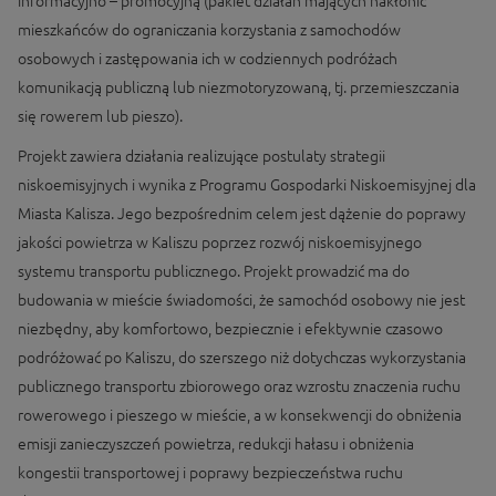
informacyjno – promocyjną (pakiet działań mających nakłonić
mieszkańców do ograniczania korzystania z samochodów
osobowych i zastępowania ich w codziennych podróżach
komunikacją publiczną lub niezmotoryzowaną, tj. przemieszczania
się rowerem lub pieszo).
Projekt zawiera działania realizujące postulaty strategii
niskoemisyjnych i wynika z Programu Gospodarki Niskoemisyjnej dla
Miasta Kalisza. Jego bezpośrednim celem jest dążenie do poprawy
jakości powietrza w Kaliszu poprzez rozwój niskoemisyjnego
systemu transportu publicznego. Projekt prowadzić ma do
budowania w mieście świadomości, że samochód osobowy nie jest
niezbędny, aby komfortowo, bezpiecznie i efektywnie czasowo
podróżować po Kaliszu, do szerszego niż dotychczas wykorzystania
publicznego transportu zbiorowego oraz wzrostu znaczenia ruchu
rowerowego i pieszego w mieście, a w konsekwencji do obniżenia
emisji zanieczyszczeń powietrza, redukcji hałasu i obniżenia
kongestii transportowej i poprawy bezpieczeństwa ruchu