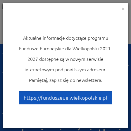
×
Aktualne informacje dotyczące programu
Nawigacja
Fundusze Europejskie dla Wielkopolski 2021-
Strona główna
Dowiedz się więcej o programie
Poznaj projekty
2027 dostępne są w nowym serwisie
Przykłady najciekawszych projektów
Rozwój systemu komunikacji publicznej Aglomeracji Kalisko-Ostrowskiej wraz
internetowym pod poniższym adresem.
z modernizacją oświetlenia ulicznego - Miasto Kalisz.
Pamiętaj, zapisz się do newslettera.
Rozwój systemu
komunikacji publicznej
https://funduszeue.wielkopolskie.pl
Aglomeracji Kalisko-
Ostrowskiej wraz z