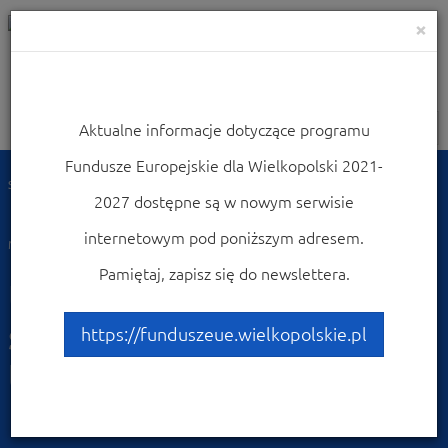
×
Aktualne informacje dotyczące programu
Nawigacja
Fundusze Europejskie dla Wielkopolski 2021-
Strona główna
Dowiedz się więcej o programie
Poznaj projekty
2027 dostępne są w nowym serwisie
Przykłady najciekawszych projektów
Utworzenie nowej siedziby Domu Kultury na terenie dworca PKP Pleszew
internetowym pod poniższym adresem.
Miasto
Pamiętaj, zapisz się do newslettera.
Utworzenie nowej
siedziby Domu Kultury na
https://funduszeue.wielkopolskie.pl
terenie dworca PKP
Pleszew Miasto