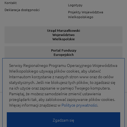
Kontakt
Logotypy
Deklaracja dostępności
Projekty Województwa
Wielkopolskiego
Urząd Marszałkowski
Województwo
Wielkopolskie
Portal Funduszy
Europejskich
Serwisy Regionalnego Programu Operacyjnego Województwa
Wielkopolskiego używają plików cookies, aby ułatwić
Serwisy Programów
Internautom korzystanie z naszych stron www oraz do celów
statystycznych. Jeśli nie blokujesz tych plików, to zgadzasz się
na ich użycie oraz zapisanie w pamięci Twojego komputera.
Pamiętaj, że możesz samodzielnie zmienić ustawienia
przeglądarki tak, aby zablokować zapisywanie plików cookies.
Portal finansowany przez Unię Europejską w ramach
Więcej informacji znajdziesz w
Polityce prywatności
.
WRPO 2007-2013 i WRPO 2014-2020 oraz budżet
Samorządu Województwa Wielkopolskiego
Zgadzam się