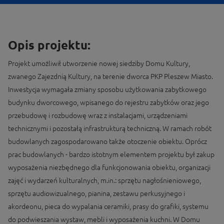
Opis projektu:
Projekt umożliwił utworzenie nowej siedziby Domu Kultury,
zwanego Zajezdnią Kultury, na terenie dworca PKP Pleszew Miasto.
Inwestycja wymagała zmiany sposobu użytkowania zabytkowego
budynku dworcowego, wpisanego do rejestru zabytków oraz jego
przebudowę i rozbudowę wraz z instalacjami, urządzeniami
technicznymi i pozostałą infrastrukturą techniczną. W ramach robót
budowlanych zagospodarowano także otoczenie obiektu. Oprócz
prac budowlanych - bardzo istotnym elementem projektu był zakup
wyposażenia niezbędnego dla funkcjonowania obiektu, organizacji
zajęć i wydarzeń kulturalnych, m.in.: sprzętu nagłośnieniowego,
sprzętu audiowizualnego, pianina, zestawu perkusyjnego i
akordeonu, pieca do wypalania ceramiki, prasy do grafiki, systemu
do podwieszania wystaw, mebli i wyposażenia kuchni. W Domu