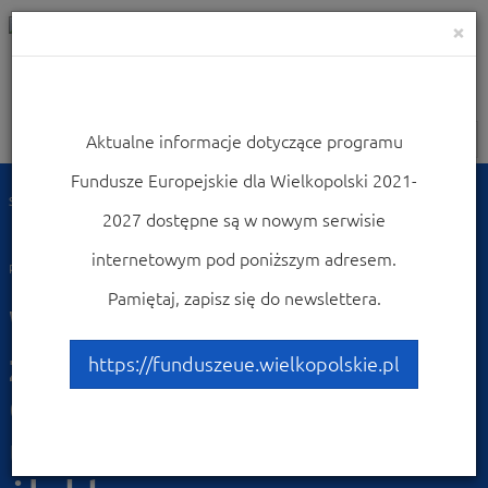
×
Aktualne informacje dotyczące programu
Nawigacja
Fundusze Europejskie dla Wielkopolski 2021-
Strona główna
Dowiedz się więcej o programie
Poznaj projekty
2027 dostępne są w nowym serwisie
Przykłady najciekawszych projektów
Wsparcie aktywności zawodowej rodziców w Gminie Trzcinica - utworzenie
internetowym pod poniższym adresem.
pierwszego żłobka
Pamiętaj, zapisz się do newslettera.
Wsparcie aktywności
zawodowej rodziców w
https://funduszeue.wielkopolskie.pl
Gminie Trzcinica -
utworzenie pierwszego