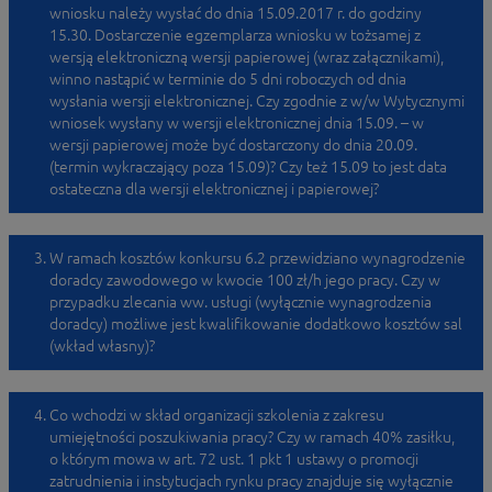
wniosku należy wysłać do dnia 15.09.2017 r. do godziny
15.30. Dostarczenie egzemplarza wniosku w tożsamej z
wersją elektroniczną wersji papierowej (wraz załącznikami),
winno nastąpić w terminie do 5 dni roboczych od dnia
wysłania wersji elektronicznej. Czy zgodnie z w/w Wytycznymi
wniosek wysłany w wersji elektronicznej dnia 15.09. – w
wersji papierowej może być dostarczony do dnia 20.09.
(termin wykraczający poza 15.09)? Czy też 15.09 to jest data
ostateczna dla wersji elektronicznej i papierowej?
W ramach kosztów konkursu 6.2 przewidziano wynagrodzenie
doradcy zawodowego w kwocie 100 zł/h jego pracy. Czy w
przypadku zlecania ww. usługi (wyłącznie wynagrodzenia
doradcy) możliwe jest kwalifikowanie dodatkowo kosztów sal
(wkład własny)?
Co wchodzi w skład organizacji szkolenia z zakresu
umiejętności poszukiwania pracy? Czy w ramach 40% zasiłku,
o którym mowa w art. 72 ust. 1 pkt 1 ustawy o promocji
zatrudnienia i instytucjach rynku pracy znajduje się wyłącznie