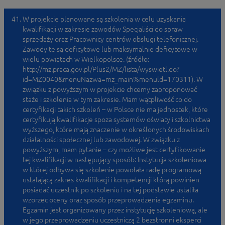
W projekcie planowane są szkolenia w celu uzyskania
kwalifikacji w zakresie zawodów Specjaliści do spraw
sprzedaży oraz Pracownicy centrów obsługi telefonicznej.
Zawody te są deficytowe lub maksymalnie deficytowe w
wielu powiatach w Wielkopolsce. (źródło:
http://mz.praca.gov.pl/Plus2/MZ/lista/wyswietl.do?
id=MZ0040&menuNazwa=mz_main%menuld=170311). W
związku z powyższym w projekcie chcemy zaproponować
staże i szkolenia w tym zakresie. Mam wątpliwość co do
certyfikacji takich szkoleń – w Polsce nie ma jednostek, które
certyfikują kwalifikacje spoza systemów oświaty i szkolnictwa
wyższego, które mają znaczenie w określonych środowiskach
działalności społecznej lub zawodowej. W związku z
powyższym, mam pytanie – czy możliwe jest certyfikowanie
tej kwalifikacji w następujący sposób: Instytucja szkoleniowa
w której odbywa się szkolenie powołała radę programową
ustalającą zakres kwalifikacji i kompetencji którą powinien
posiadać uczestnik po szkoleniu i na tej podstawie ustaliła
wzorzec oceny oraz sposób przeprowadzenia egzaminu.
Egzamin jest organizowany przez instytucję szkoleniową, ale
w jego przeprowadzeniu uczestniczą 2 bezstronni eksperci