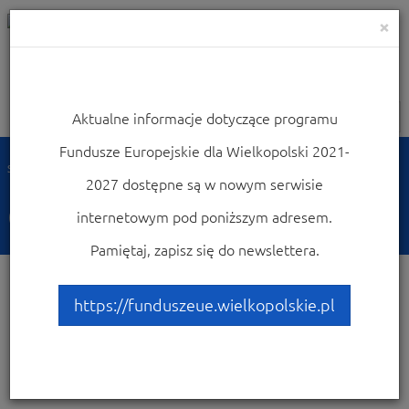
×
Aktualne informacje dotyczące programu
Nawigacja
Fundusze Europejskie dla Wielkopolski 2021-
Strona główna
Często zadawane pytania
2027 dostępne są w nowym serwisie
Często zadawane pytania
internetowym pod poniższym adresem.
Pamiętaj, zapisz się do newslettera.
https://funduszeue.wielkopolskie.pl
Dostępne
92 pytania
w:
Działanie 6.2 Aktywizacja
zawodowa
×