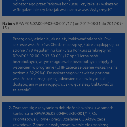
ogłoszonego przez Państwa konkursu - czy taka jak wskazano
w Regulaminie czy taka jak wskazano w ww. Wytycznych?
Nabór:
RPWP.06.02.00-IP-03-30-001/17 ( od 2017-08-31 do 2017-09-
15 )
Proszę o wyjaśnienie, jak należy traktować zalecenia IP w
zakresie wskaźników. Chodzi mi o zapisy, które znajdują się na
stronie 7 i 8 Regulaminu konkursu Konkurs zamknięty nr:
RPWP.06.02.00-IP-03-30-001/17 np.: "Liczba osób
bezrobotnych, w tym długotrwale bezrobotnych, objętych
wsparciem w programie (C) (IP zaleca założenie wskaźnika na
poziomie 82,29%)". Do wskazanego w nawiasie poziomu
wskaźnika nie znajduje się odniesienie ani w kryteriach
dostępu, ani w premiujących. Jak więc należy traktować to
zalecenie?
Zwracam się z zapytaniem dot. złożenia wniosku w ramach
konkursu nr RPWP.06.02.00-IP-03-30-001/17; Oś
Priorytetowa 6 Rynek pracy, Działanie 6.2 Aktywizacja
zawodowa. Zgodnie z wytycznymi wersję elektroniczną