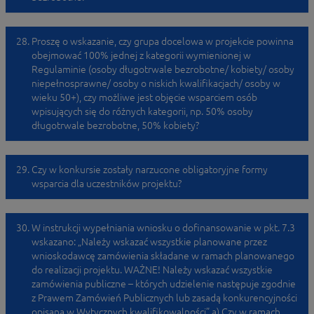
Proszę o wskazanie, czy grupa docelowa w projekcie powinna
obejmować 100% jednej z kategorii wymienionej w
Regulaminie (osoby długotrwale bezrobotne/ kobiety/ osoby
niepełnosprawne/ osoby o niskich kwalifikacjach/ osoby w
wieku 50+), czy możliwe jest objęcie wsparciem osób
wpisujących się do różnych kategorii, np. 50% osoby
długotrwale bezrobotne, 50% kobiety?
Czy w konkursie zostały narzucone obligatoryjne formy
wsparcia dla uczestników projektu?
W instrukcji wypełniania wniosku o dofinansowanie w pkt. 7.3
wskazano: „Należy wskazać wszystkie planowane przez
wnioskodawcę zamówienia składane w ramach planowanego
do realizacji projektu. WAŻNE! Należy wskazać wszystkie
zamówienia publiczne – których udzielenie następuje zgodnie
z Prawem Zamówień Publicznych lub zasadą konkurencyjności
opisaną w Wytycznych kwalifikowalności” a) Czy w ramach