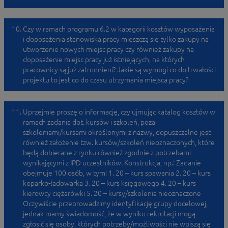
Czy w ramach programu 6.2 w kategorii kosztów wyposażenia
i doposażenia stanowiska pracy mieszczą się tylko zakupy na
utworzenie nowych miejsc pracy czy również zakupy na
doposażenie miejsc pracy już istniejących, na których
pracownicy są już zatrudnieni? Jakie są wymogi co do trwałości
projektu to jest co do czasu utrzymania miejsca pracy?
Uprzejmie proszę o informację, czy ujmując katalog kosztów w
ramach zadania dot. kursów i szkoleń, poza
szkoleniami/kursami określonymi z nazwy, dopuszczalne jest
również założenie tzw. kursów/szkoleń nieoznaczonych, które
będą dobierane z rynku również zgodnie z potrzebami
wynikającymi z IPD uczestników. Konstrukcja, np.: Zadanie
obejmuje 100 osób, w tym: 1. 20 – kurs spawania 2. 20 – kurs
koparko-ładowarka 3. 20 – kurs księgowego 4. 20 – kurs
kierowcy ciężarówki 5. 20 – kursy/szkolenia nieoznaczone
Oczywiście przeprowadzimy identyfikację grupy docelowej,
jednak mamy świadomość, że w wyniku rekrutacji mogą
zgłosić się osoby, których potrzeby/możliwości nie wpiszą się