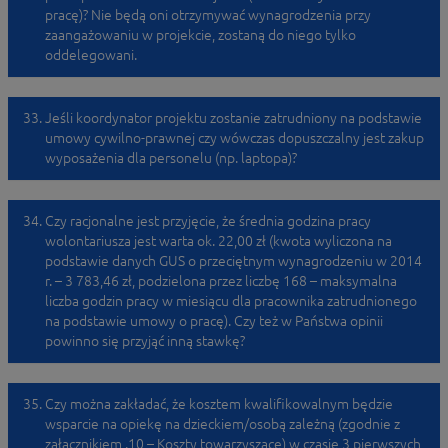
pracę)? Nie będą oni otrzymywać wynagrodzenia przy
zaangażowaniu w projekcie, zostaną do niego tylko
oddelegowani.
Jeśli koordynator projektu zostanie zatrudniony na podstawie
umowy cywilno-prawnej czy wówczas dopuszczalny jest zakup
wyposażenia dla personelu (np. laptopa)?
Czy racjonalne jest przyjęcie, że średnia godzina pracy
wolontariusza jest warta ok. 22,00 zł (kwota wyliczona na
podstawie danych GUS o przeciętnym wynagrodzeniu w 2014
r. – 3 783,46 zł, podzielona przez liczbę 168 – maksymalna
liczba godzin pracy w miesiącu dla pracownika zatrudnionego
na podstawie umowy o pracę). Czy też w Państwa opinii
powinno się przyjąć inną stawkę?
Czy można zakładać, że kosztem kwalifikowalnym będzie
wsparcie na opiekę na dzieckiem/osobą zależną (zgodnie z
załącznikiem .10 – Koszty towarzyszące) w czasie 3 pierwszych