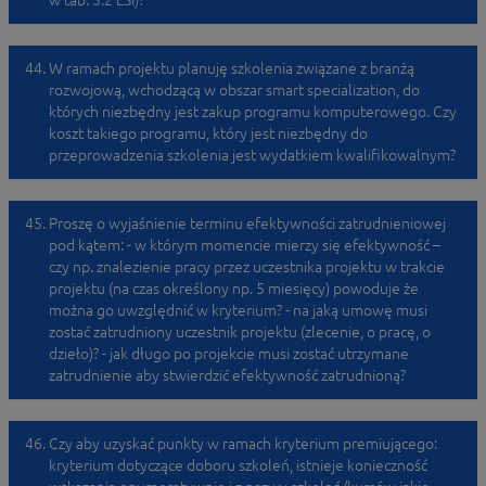
w tab. 5.2 LSI)?
W ramach projektu planuję szkolenia związane z branżą
rozwojową, wchodzącą w obszar smart specialization, do
których niezbędny jest zakup programu komputerowego. Czy
koszt takiego programu, który jest niezbędny do
przeprowadzenia szkolenia jest wydatkiem kwalifikowalnym?
Proszę o wyjaśnienie terminu efektywności zatrudnieniowej
pod kątem: - w którym momencie mierzy się efektywność –
czy np. znalezienie pracy przez uczestnika projektu w trakcie
projektu (na czas określony np. 5 miesięcy) powoduje że
można go uwzględnić w kryterium? - na jaką umowę musi
zostać zatrudniony uczestnik projektu (zlecenie, o pracę, o
dzieło)? - jak długo po projekcie musi zostać utrzymane
zatrudnienie aby stwierdzić efektywność zatrudnioną?
Czy aby uzyskać punkty w ramach kryterium premiującego:
kryterium dotyczące doboru szkoleń, istnieje konieczność