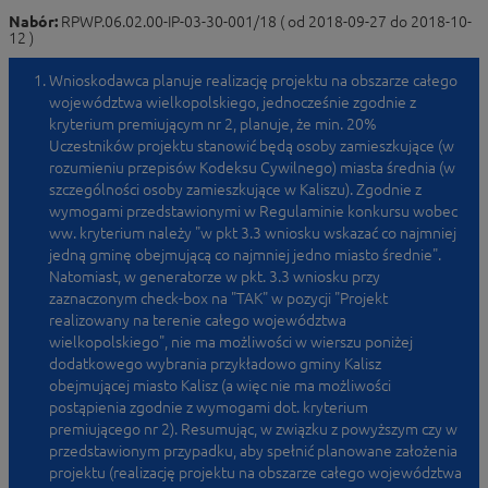
Nabór:
RPWP.06.02.00-IP-03-30-001/18 ( od 2018-09-27 do 2018-10-
12 )
Wnioskodawca planuje realizację projektu na obszarze całego
województwa wielkopolskiego, jednocześnie zgodnie z
kryterium premiującym nr 2, planuje, że min. 20%
Uczestników projektu stanowić będą osoby zamieszkujące (w
rozumieniu przepisów Kodeksu Cywilnego) miasta średnia (w
szczególności osoby zamieszkujące w Kaliszu). Zgodnie z
wymogami przedstawionymi w Regulaminie konkursu wobec
ww. kryterium należy "w pkt 3.3 wniosku wskazać co najmniej
jedną gminę obejmującą co najmniej jedno miasto średnie".
Natomiast, w generatorze w pkt. 3.3 wniosku przy
zaznaczonym check-box na "TAK" w pozycji "Projekt
realizowany na terenie całego województwa
wielkopolskiego", nie ma możliwości w wierszu poniżej
dodatkowego wybrania przykładowo gminy Kalisz
obejmującej miasto Kalisz (a więc nie ma możliwości
postąpienia zgodnie z wymogami dot. kryterium
premiującego nr 2). Resumując, w związku z powyższym czy w
przedstawionym przypadku, aby spełnić planowane założenia
projektu (realizację projektu na obszarze całego województwa