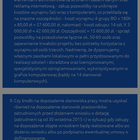
reklamą internetową, - zakup pozwoliłby na uniknięcie
kosztów wynajmu Sali wraz z komputerami, co przekłada się
na znaczne oszczędności: - koszt wynajmu: 4 grupy BO x 180h
x 80,00 zł = 57 600,00 zł, natomiast - koszt zakupu: 14 szt. X 3
000,00 zł = 42 000,00 zł. Oszczędność = 15 600,00 zł. - sprzęt
pozwoliłby na przeszkolenie łącznie ok. 50-60 osób oraz
zapewnienie trwałości projektu bez potrzeby korzystania z
wynajmu od osób trzecich. Nadmienię, że dysponujemy
własnymi zasobami lokalowymi w pełni przystosowanymi do
realizacji szkoleń i doradztwa oraz licencjonowanymi,
specjalistycznymi oprogramowaniami, wykorzystywanymi w
grafice komputerowej (każdy na 14 stanowisk
komputerowych).
Czy środki na doposażenie stanowiska pracy można uzyskać
również na doposażenie stanowisk pracowników
zatrudnionych przed złożeniem wniosku o dotację
(zatrudnieni są od 30 września 2015 r.) w sytuacji gdy zakupy
na doposażenie objęte wnioskiem będą realizowane albo po
złożeniu wniosku albo po podpisaniu ewentualnej umowy o
dofinansowanie.