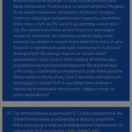
wskazania enumeratywnie i z nazwy szkoleń/kursów jakie
będą realizowane i finansowane w ramach projektu? Mogłoby
to się okazać niecelowe i sprzeczne z Kryterium dostępu:
Kryterium dotyczące kompleksowości wsparcia uczestników,
które mówi o tym, że IPD weryfikuje potrzeby uczestników.
Czy dla uzyskania punktów za w/w kryterium premiujące
wystarczy wskazanie, że uczestnicy projektu będą mogli
korzystać ze szkoleń w ramach branż zidentyfikowanych jako:
 branże o największym potencjale rozwojowym i/lub branż
strategicznych dla danego regionu (w ramach smart
specialisation) i/lub  branż, które zostaną określone jako
przyszłościowe/rozwojowe/strategiczne dla regionalnego
rynku pracy w badaniach prowadzonych przez Wielkopolskie
Obserwatorium Rynku Pracy i/lub  zawodów deficytowych
wynikających z badań PUP. A więc dzięki temu branże o
największym potencjale rozwojowym i dającym pracę na
rynku regionalnym?
Czy Wnioskodawca wypełnia pkt 5.1.2 pole Uzasadnienie dla
źródeł finansowania przedsięwzięcia (dotyczy projektów,
które wpisują się w większe przedsięwzięcie finansowane lub
planowane do finansowania z kilku źródeł), jeśli