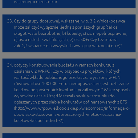
na jednego uczestnika?
Czy do grupy docelowej, wskazanej w p. 3.2 Wnioskodawca
może zaliczyć wyłącznie „jedną z poniższych grup”: a) os.
długotrwale bezrobotne, b) kobiety, c) os. niepełnosprawne,
d) os. o niskich kwalifikacjach, e) os. 50+? Czy też można
założyć wsparcie dla wszystkich ww. grup w p. od a) do e)?
dotyczy konstruowania budżetu w ramach konkursu z
działania 6.2 WRPO. Czy w przypadku projektów, których
wartość wkładu publicznego przekracza wyrażoną w PLN
równowartość 100 000 Euro, niedopuszczalne jest rozliczanie
kosztów bezpośrednich kwotami ryczałtowymi? W ten sposób
wypowiedział się Urząd Marszałkowski w stosunku do
ogłaszanych przez siebie konkursów dofinansowanych z EFS
(http://www.wrpo.wielkopolskie.pl/wiadomosci/informacja-o-
obowiazku-stosowania-uproszczonych-metod-rozliczania-
kosztow-bezposrednich-2).