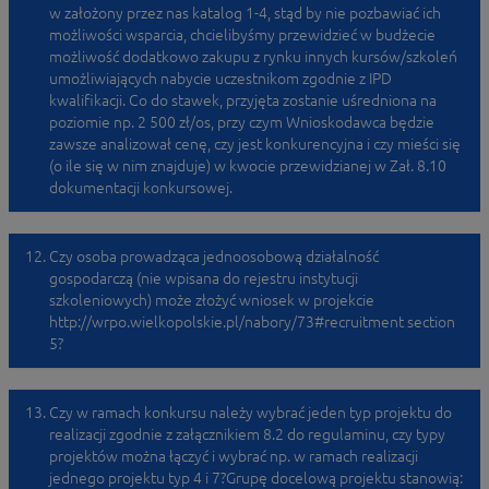
w założony przez nas katalog 1-4, stąd by nie pozbawiać ich
możliwości wsparcia, chcielibyśmy przewidzieć w budżecie
możliwość dodatkowo zakupu z rynku innych kursów/szkoleń
umożliwiających nabycie uczestnikom zgodnie z IPD
kwalifikacji. Co do stawek, przyjęta zostanie uśredniona na
poziomie np. 2 500 zł/os, przy czym Wnioskodawca będzie
zawsze analizował cenę, czy jest konkurencyjna i czy mieści się
(o ile się w nim znajduje) w kwocie przewidzianej w Zał. 8.10
dokumentacji konkursowej.
Czy osoba prowadząca jednoosobową działalność
gospodarczą (nie wpisana do rejestru instytucji
szkoleniowych) może złożyć wniosek w projekcie
http://wrpo.wielkopolskie.pl/nabory/73#recruitment section
5?
Czy w ramach konkursu należy wybrać jeden typ projektu do
realizacji zgodnie z załącznikiem 8.2 do regulaminu, czy typy
projektów można łączyć i wybrać np. w ramach realizacji
jednego projektu typ 4 i 7?Grupę docelową projektu stanowią: