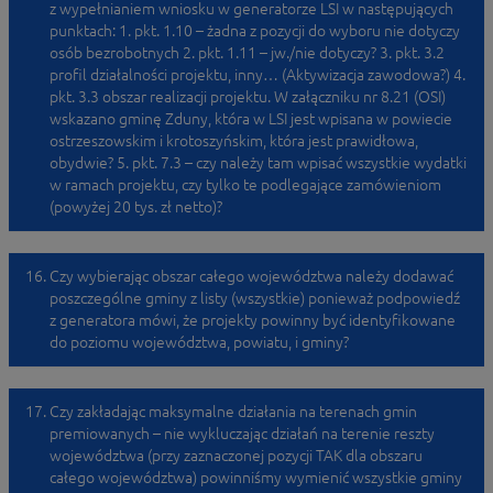
z wypełnianiem wniosku w generatorze LSI w następujących
punktach: 1. pkt. 1.10 – żadna z pozycji do wyboru nie dotyczy
osób bezrobotnych 2. pkt. 1.11 – jw./nie dotyczy? 3. pkt. 3.2
profil działalności projektu, inny… (Aktywizacja zawodowa?) 4.
pkt. 3.3 obszar realizacji projektu. W załączniku nr 8.21 (OSI)
wskazano gminę Zduny, która w LSI jest wpisana w powiecie
ostrzeszowskim i krotoszyńskim, która jest prawidłowa,
obydwie? 5. pkt. 7.3 – czy należy tam wpisać wszystkie wydatki
w ramach projektu, czy tylko te podlegające zamówieniom
(powyżej 20 tys. zł netto)?
Czy wybierając obszar całego województwa należy dodawać
poszczególne gminy z listy (wszystkie) ponieważ podpowiedź
z generatora mówi, że projekty powinny być identyfikowane
do poziomu województwa, powiatu, i gminy?
Czy zakładając maksymalne działania na terenach gmin
premiowanych – nie wykluczając działań na terenie reszty
województwa (przy zaznaczonej pozycji TAK dla obszaru
całego województwa) powinniśmy wymienić wszystkie gminy