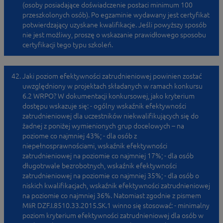
(osoby posiadające doświadczenie postaci minimum 100
przeszkolonych osób). Po egzaminie wydawany jest certyfikat
potwierdzający uzyskane kwalifikacje. Jeśli powyższy sposób
nie jest możliwy, proszę o wskazanie prawidłowego sposobu
certyfikacji tego typu szkoleń.
Jaki poziom efektywności zatrudnieniowej powinien zostać
uwzględniony w projektach składanych w ramach konkursu
6.2 WRPO? W dokumentacji konkursowej, jako kryterium
dostępu wskazuje się: - ogólny wskaźnik efektywności
zatrudnieniowej dla uczestników niekwalifikujących się do
żadnej z poniżej wymienionych grup docelowych – na
poziome co najmniej 43%; - dla osób z
niepełnosprawnościami, wskaźnik efektywności
zatrudnieniowej na poziomie co najmniej 17%; - dla osób
długotrwale bezrobotnych, wskaźnik efektywności
zatrudnieniowej na poziomie co najmniej 35%; - dla osób o
niskich kwalifikacjach, wskaźnik efektywności zatrudnieniowej
na poziomie co najmniej 36%. Natomiast zgodnie z pismem
MIiR DZF.I.8510.33.2015.SK.1 winno się stosować: - minimalny
poziom kryterium efektywności zatrudnieniowej dla osób w