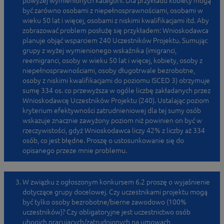
powyżej wymienionych kategorii. Dla przykładu kobiety mogą
być zarówno osobami z niepełnosprawnościami, osobami w
wieku 50 lat i więcej, osobami z niskimi kwalifikacjami itd. Aby
zobrazować problem posłużę się przykładem: Wnioskodawca
planuje objąć wsparciem 240 Uczestników Projektu. Sumując
grupy z wyżej wymienionego wskaźnika (imigranci,
reemigranci, osoby w wieku 50 lat i więcej, kobiety, osoby z
niepełnosprawnościami, osoby długotrwale bezrobotne,
osoby z niskimi kwalifikacjami do poziomu ISCED 3) otrzymuje
sumę 334 os. co przewyższa w ogóle liczbę zakładanych przez
Wnioskodawcę Uczestników Projektu (240). Ustalając poziom
kryterium efektywności zatrudnieniowej dla tej sumy osób
wskazuje znacznie zawyżony poziom niż powinien on być w
rzeczywistości, gdyż Wnioskodawca liczy 42% z liczby aż 334
osób, co jest błędne. Proszę o ustosunkowanie się do
opisanego przeze mnie problemu.
W związku z ogłoszonym konkursem 6.2 proszę o wyjaśnienie
dotyczące grupy docelowej. Czy uczestnikami projektu mogą
być tylko osoby bezrobotne/bierne zawodowo (100%
uczestników)? Czy obligatoryjne jest uczestnictwo osób
ubogich pracujących/zatrudnionych na umowach