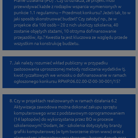
Planie Działania (IPD)”. Czy to oznacza, że projekt musi
przewidywać każde z rodzajów wsparcia wymienionych w
punkcie 1.1 regulaminu – Przedmiot konkursu? Jeżeli tak, to w
jaki sposób skonstruować budżet? Czy założyć np., że w
projekcie dla 100 osób – 20 z nich ukończy szkolenia, 40
zostanie objętych stażami, 10 otrzyma dofinansowanie
przejazdów, itp.? Kwestia ta jest kluczowa ze względu przede
wszystkim na konstrukcję budżetu.
Jak należy rozumieć wkład publiczny w przypadku
zastosowania uproszczonej metody rozliczania wydatków tj.
kwot ryczałtowych we wniosku o dofinansowanie w ramach
ogłoszonego konkursu RPWP.06.02.00-IZ-00-30-001/15?
Czy w projektach realizowanych w ramach działania 6.2
Aktywizacja zawodowa można dokonać zakupu sprzętu
komputerowego wraz z podstawowym oprogramowaniem
(14 laptopów) do wykorzystania przez BO w procesie
szkoleniowym? Dodam, że: - szkolenia dotyczyłyby branży
grafiki komputerowej (w tym tworzenie stron www) oraz z
elementami administrowania stronami i bazami danych oraz