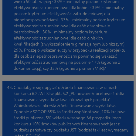
wieku 50 lat i więcej - 33% - minimalny poziom kryterium
efektywności zatrudnieniowej dla kobiet - 39%, - minimalny
poziom kryterium efektywności zatrudnieniowej dla
niepełnosprawnościami - 33% - minimalny poziom kryterium
efektywności zatrudnieniowej dla osób długotrwale
bezrobotnych - 30% - minimalny poziom kryterium
efektywności zatrudnieniowej dla osób o niskich
kwalifikacjach (z wykształceniem gimnazjalnym lub niższym) -
29%. Proszę o wskazanie, czy w przypadku realizacji projektu
dla osób z niepełnosprawnościami powinno się wskazać
efektywność zatrudnieniową na poziomie 17% (zgodnie z
dokumentacją), czy 33% (zgodnie z pismem MIiR)?
Chciałabym się dopytać o źródła finansowania w ramach
konkursu 6.2. W LSI w pkt. 5.2 „Planowane/docelowe źródła
finansowania wydatków kwalifikowalnych projektu”
Wnioskodawca określa źródła finansowania wydatków.
Zgodnie z SZOOP 85% to środki wspólnotowe, 10% krajowe
środki publiczne, 5% wkładu własnego. W przypadku tego
konkursu 10% środków publicznych finansowanych jest z
budżetu państwa czy budżetu JST (podział taki jest wymagany