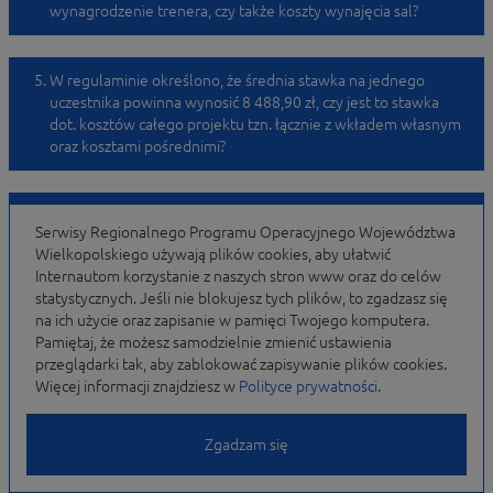
wynagrodzenie trenera, czy także koszty wynajęcia sal?
W regulaminie określono, że średnia stawka na jednego
uczestnika powinna wynosić 8 488,90 zł, czy jest to stawka
dot. kosztów całego projektu tzn. łącznie z wkładem własnym
oraz kosztami pośrednimi?
Zgodnie z INSTRUKCJĄ WNIOSKU „Ocena potencjału
Serwisy Regionalnego Programu Operacyjnego Województwa
finansowego dokonywana jest w kontekście planowanych
Wielkopolskiego używają plików cookies, aby ułatwić
rocznych wydatków w projekcie (zgodnie z budżetem
Internautom korzystanie z naszych stron www oraz do celów
projektu). Polega ona na porównaniu rocznego poziomu
statystycznych. Jeśli nie blokujesz tych plików, to zgadzasz się
wydatków z rocznymi obrotami Wnioskodawcy albo – w
na ich użycie oraz zapisanie w pamięci Twojego komputera.
przypadku projektów partnerskich – z rocznymi łącznymi
Pamiętaj, że możesz samodzielnie zmienić ustawienia
obrotami Wnioskodawcy i partnerów (o ile budżet projektu
przeglądarki tak, aby zablokować zapisywanie plików cookies.
uwzględnia wydatki partnera) za poprzedni zamknięty rok
Więcej informacji znajdziesz w
Polityce prywatności
.
obrotowy”. W nawiązaniu do wskazanego zapisu, czy możliwa
jest sytuacja, gdzie wydatki Lidera w projekcie są znacznie
większe, aniżeli jego obrót, ale suma obrotu Lidera i Partnera
Zgadzam się
spełnia wymóg (z uwagi na obroty Partnera), iż łączny obrót za
ostatni zamknięty rok obrotowy/kalendarzowy jest równy lub