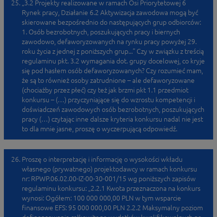
„3.2 Projekty realizowane w ramach Osi Priorytetowej 6
Rynek pracy, Działanie 6.2 Aktywizacja zawodowa mogą być
skierowane bezpośrednio do następujących grup odbiorców:
1. Osób bezrobotnych, poszukujących pracy i biernych
zawodowo, defaworyzowanych na rynku pracy powyżej 29.
roku życia z jednej z poniższych grup...” Czy w związku z treścią
regulaminu pkt. 3.2 wymagania dot. grupy docelowej, co kryje
się pod hasłem osób defaworyzowanych? Czy rozumieć mam,
że są to również osoby zatrudnione – ale defaworyzowane
(chociażby przez płeć) czy też jak brzmi pkt 1.1 przedmiot
konkursu – (…) przyczyniające się do wzrostu kompetencji i
doświadczeń zawodowych osób bezrobotnych, poszukujących
pracy (…) czytając inne dalsze kryteria konkursu nadal nie jest
to dla mnie jasne, proszę o wyczerpującą odpowiedź.
Proszę o interpretację i informację o wysokości wkładu
własnego (prywatnego) projektodawcy w ramach konkursu
nr: RPWP.06.02.00-IZ-00-30-001/15 wg poniższych zapisów
regulaminu konkursu: „2.2.1 Kwota przeznaczona na konkurs
wynosi: Ogółem: 100 000 000,00 PLN w tym wsparcie
finansowe EFS: 95 000 000,00 PLN 2.2.2 Maksymalny poziom