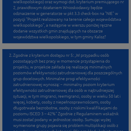
wielkopolskiego) oraz wymogi dot. kryterium premiującego nr
2, prawidłowym działaniem Wnioskodawcy będzie
odznaczenie w generatorze w pkt 3.3 check-box na "NIE" w
pozycji "Projekt realizowany na terenie całego województwa
wielkopolskiego", a następnie w wierszu poniżej ręczne
dodanie wszystkich gmin znajdujących na obszarze
województwa wielkopolskiego, w tym gminy Kalisz?
Zgodnie z kryterium dostępu nr 5: „W przypadku osób
pozostających bez pracy w momencie przystąpienia do
projektu, w projekcie zakłada się realizację minimalnych
poziomów efektywności zatrudnieniowej dla poszczególnych
grup docelowych. Minimalne progi efektywności
zatrudnieniowej wynoszą: − minimalny poziom kryterium
efektywności zatrudnieniowej dla osób w najtrudniejszej
sytuacji, w tym imigranci, reemigranci, osoby w wieku 50 lat i
więcej, kobiety, osoby z niepełnosprawnościami, osoby
długotrwale bezrobotne, osoby z niskimi kwalifikacjami do
poziomu ISCED 3 – 42%" Zgodnie z Regulaminem wskaźnik
musi zostać podany w jednostce: osoby. Sumując wyżej
wymienione grupy pojawia się problem multiplikacji osób z