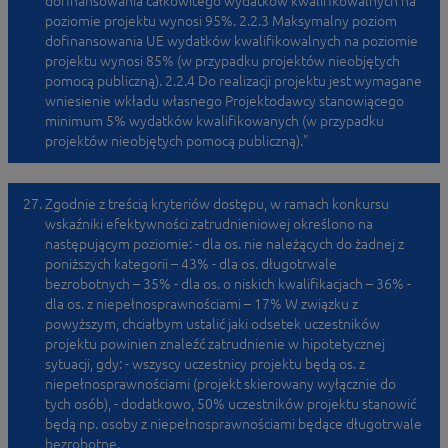
dofinansowania całkowitego wydatków kwalifikowalnych na
poziomie projektu wynosi 95%. 2.2.3 Maksymalny poziom
dofinansowania UE wydatków kwalifikowalnych na poziomie
projektu wynosi 85% (w przypadku projektów nieobjętych
pomocą publiczną). 2.2.4 Do realizacji projektu jest wymagane
wniesienie wkładu własnego Projektodawcy stanowiącego
minimum 5% wydatków kwalifikowanych (w przypadku
projektów nieobjętych pomocą publiczną)."
Zgodnie z treścią kryteriów dostępu, w ramach konkursu
wskaźniki efektywności zatrudnieniowej określono na
następującym poziomie: - dla os. nie należących do żadnej z
poniższych kategorii – 43% - dla os. długotrwale
bezrobotnych – 35% - dla os. o niskich kwalifikacjach – 36% -
dla os. z niepełnosprawnościami – 17% W związku z
powyższym, chciałbym ustalić jaki odsetek uczestników
projektu powinien znaleźć zatrudnienie w hipotetycznej
sytuacji, gdy: - wszyscy uczestnicy projektu będą os. z
niepełnosprawnościami (projekt skierowany wyłącznie do
tych osób), - dodatkowo, 50% uczestników projektu stanowić
będą np. osoby z niepełnosprawnościami będące długotrwale
bezrobotne.