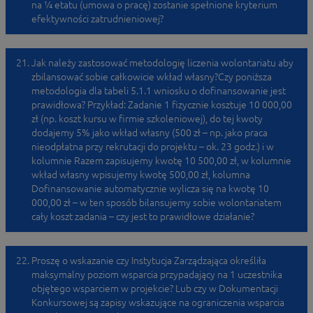
na ¼ etatu (umowa o pracę) zostanie spełnione kryterium
efektywności zatrudnieniowej?
Jak należy zastosować metodologię liczenia wolontariatu aby
zbilansować sobie całkowicie wkład własny?Czy poniższa
metodologia dla tabeli 5.1.1 wniosku o dofinansowanie jest
prawidłowa? Przykład: Zadanie 1 fizycznie kosztuje 10 000,00
zł (np. koszt kursu w firmie szkoleniowej), do tej kwoty
dodajemy 5% jako wkład własny (500 zł – np. jako praca
nieodpłatna przy rekrutacji do projektu – ok. 23 godz.) i w
kolumnie Razem zapisujemy kwotę 10 500,00 zł, w kolumnie
wkład własny wpisujemy kwotę 500,00 zł, kolumna
Dofinansowanie automatycznie wylicza się na kwotę 10
000,00 zł – w ten sposób bilansujemy sobie wolontariatem
cały koszt zadania – czy jest to prawidłowe działanie?
Proszę o wskazanie czy Instytucja Zarządzająca określiła
maksymalny poziom wsparcia przypadający na 1 uczestnika
objętego wsparciem w projekcie? Lub czy w Dokumentacji
Konkursowej są zapisy wskazujące na ograniczenia wsparcia