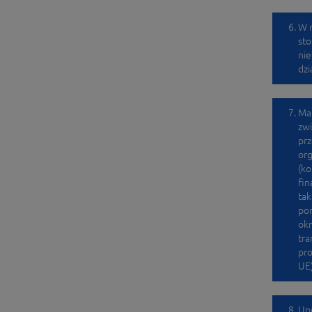
W r
sto
nie
dzi
Ma
zwi
prz
org
(ko
fin
tak
pom
okr
tra
pr
UE
Upr