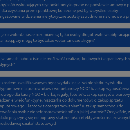
by/osób wykonujących czynności merytoryczne na podstawie umowy o pr
 dla uzyskania premii punktowej konieczne jest by wszystkie osoby
ngażowane w działania merytoryczne zostały zatrudnione na umowę o pr
 jako wolontariusze rozumiane są tylko osoby długotrwale współpracując
anizacją, czy mogą to być także wolontariusze akcyjni?
 w ramach naboru istnieje możliwość realizacji krajowych i zagranicznych 
dyjnych?
 kosztem kwalifikowanym będą wydatki na: a. szkolenia/kursy/studia
dyplomowe dla pracowników i wolontariuszy NGO? b. zakup wyposażenia
rowego dla kadry NGO – biurka, regały, fotele? c. zakup sprzętów biurowy
ądzenie wielofunkcyjne, niszczarka do dokumentów? d. zakup sprzętu
mputerowego – laptopy z oprogramowaniem? e. zakup samochodu do
ewożenia osób z niepełnosprawnościami? do jakiej wartości? Oczywiście, 
atki przyczynią się do poprawy skuteczności i efektywności realizowanyc
ioskodawcę działań statutowych.