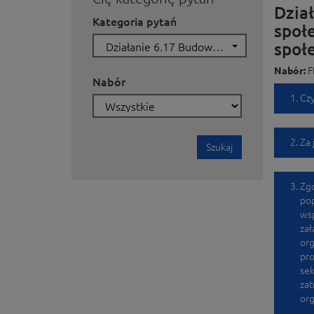
Dzia
Kategoria pytań
społ
społ
Działanie 6.17 Budowanie potencjału społeczeństwa obywatelskiego i partnerów społecznych
Nabór:
F
Nabór
Czy
Za 
Szukaj
Zgo
pop
wsp
zał
org
pr
sek
za
org