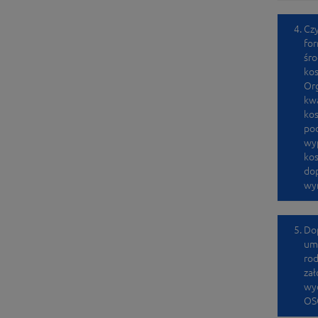
Czy
for
śro
kos
Org
kwa
kos
pod
wyp
kos
dop
wyn
Dop
umo
rod
zał
wyd
OS