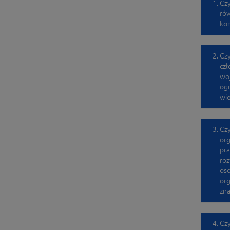
Czy
rów
kon
Czy
czł
woj
ogr
wi
Czy
org
pra
roz
oso
org
zna
Czy