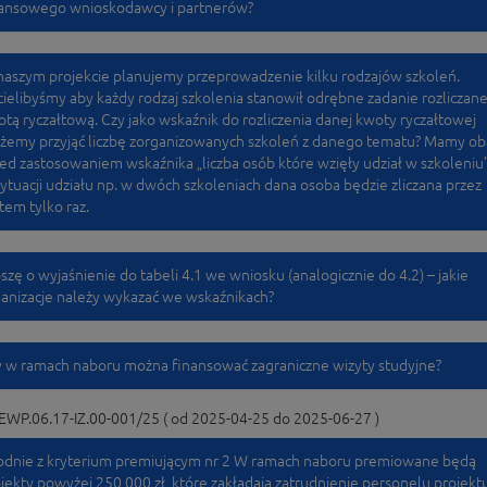
nansowego wnioskodawcy i partnerów?
aszym projekcie planujemy przeprowadzenie kilku rodzajów szkoleń.
ielibyśmy aby każdy rodzaj szkolenia stanowił odrębne zadanie rozliczan
tą ryczałtową. Czy jako wskaźnik do rozliczenia danej kwoty ryczałtowej
żemy przyjąć liczbę zorganizowanych szkoleń z danego tematu? Mamy o
ed zastosowaniem wskaźnika „liczba osób które wzięły udział w szkoleniu”
ytuacji udziału np. w dwóch szkoleniach dana osoba będzie zliczana przez
tem tylko raz.
szę o wyjaśnienie do tabeli 4.1 we wniosku (analogicznie do 4.2) – jakie
anizacje należy wykazać we wskaźnikach?
 w ramach naboru można finansować zagraniczne wizyty studyjne?
EWP.06.17-IZ.00-001/25 ( od 2025-04-25 do 2025-06-27 )
odnie z kryterium premiującym nr 2 W ramach naboru premiowane będą
jekty powyżej 250 000 zł, które zakładają zatrudnienie personelu projektu 