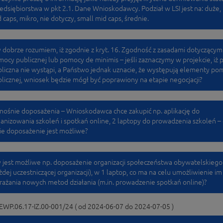
edsiębiorstwa w pkt 2.1. Dane Wnioskodawcy. Podział w LSI jest na: duże,
 caps, mikro, nie dotyczy, small mid caps, średnie.
 dobrze rozumiem, iż zgodnie z kryt. 16. Zgodność z zasadami dotyczącym
ocy publicznej lub pomocy de minimis – jeśli zaznaczymy w projekcie, iż
liczna nie wystąpi, a Państwo jednak uznacie, że występują elementy po
licznej, wniosek będzie mógł być poprawiony na etapie negocjacji?
ośnie doposażenia – Wnioskodawca chce zakupić np. aplikację do
anizowania szkoleń i spotkań online, 2 laptopy do prowadzenia szkoleń – 
ie doposażenie jest możliwe?
 jest możliwe np. doposażenie organizacji społeczeństwa obywatelskiego
żdej uczestniczącej organizacji), w 1 laptop, co ma na celu umożliwienie im
ażania nowych metod działania (m.in. prowadzenie spotkań online)?
EWP.06.17-IZ.00-001/24 ( od 2024-06-07 do 2024-07-05 )