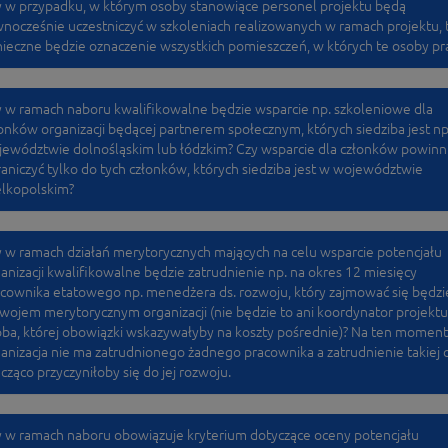
 w przypadku, w którym osoby stanowiące personel projektu będą
nocześnie uczestniczyć w szkoleniach realizowanych w ramach projektu, 
ieczne będzie oznaczenie wszystkich pomieszczeń, w których te osoby pr
 w ramach naboru kwalifikowalne będzie wsparcie np. szkoleniowe dla
onków organizacji będącej partnerem społecznym, których siedziba jest np
ewództwie dolnośląskim lub łódzkim? Czy wsparcie dla członków powin
aniczyć tylko do tych członków, których siedziba jest w województwie
elkopolskim?
 w ramach działań merytorycznych mających na celu wsparcie potencjału
anizacji kwalifikowalne będzie zatrudnienie np. na okres 12 miesięcy
cownika etatowego np. menedżera ds. rozwoju, który zajmować się będzi
wojem merytorycznym organizacji (nie będzie to ani koordynator projektu
ba, której obowiązki wskazywałyby na koszty pośrednie)? Na ten moment
anizacja nie ma zatrudnionego żadnego pracownika a zatrudnienie takiej
cząco przyczyniłoby się do jej rozwoju.
 w ramach naboru obowiązuje kryterium dotyczące oceny potencjału