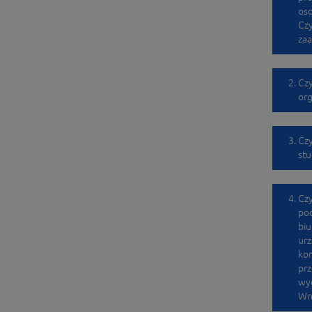
oso
Czy
zaa
Czy
org
Czy
stu
Czy
po
biu
urz
ko
prz
wyd
Wn