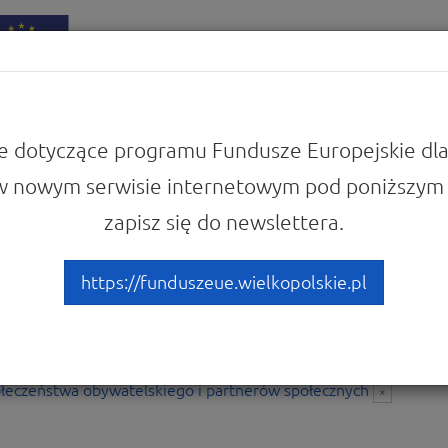
iadomości
Punkty Informacyjne
e dotyczące programu Fundusze Europejskie dla
w nowym serwisie internetowym pod poniższym 
zapisz się do newslettera.
tania FEW
https://funduszeue.wielkopolskie.pl
stępne
49 pytań
w:
Działanie 6.17 Budowanie potencjału
łeczeństwa obywatelskiego i partnerów społecznych
×