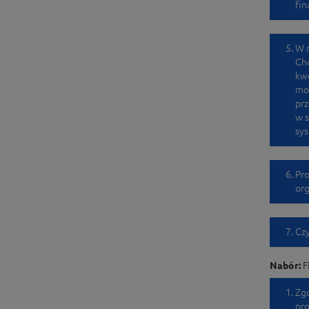
fi
W n
Chc
kwo
mo
prz
w s
sys
Pro
org
Czy
Nabór:
F
Zg
pro