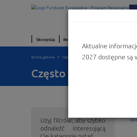
Skorzystaj
Realizuję projekt
O programie
W
Aktualne informacj
2027 dostępne są 
Strona główna
Często zadawane pytania FEW
Często zadawane py
Do
spo
Użyj filtrów, aby szybko
odnaleźć interesującą
Cię kategorię pytań