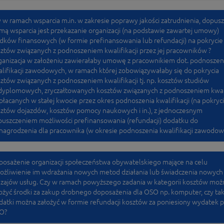
 w ramach wsparcia m.in. w zakresie poprawy jakości zatrudnienia, dopus
mą wsparcia jest przekazanie organizacji (na podstawie zawartej umowy)
dków finansowych (w formie prefinansowania lub refundacji) na pokrycie
ztów związanych z podnoszeniem kwalifikacji przez jej pracowników ?
anizacja w założeniu zawierałaby umowę z pracownikiem dot. podnoszen
lifikacji zawodowych, w ramach której zobowiązywałaby się do pokrycia
ztów związanych z podnoszeniem kwalifikacji tj. np. kosztów studiów
yplomowych, zryczałtowanych kosztów związanych z podnoszeniem kwali
łacanych w stałej kwocie przez okres podnoszenia kwalifikacji (na pokryci
ztów dojazdów, kosztów pomocy naukowych i in.), z jednoczesnym
uszczeniem możliwości prefinansowania (refundacji) dodatku do
agrodzenia dla pracownika (w okresie podnoszenia kwalifikacji zawodow
osażenie organizacji społeczeństwa obywatelskiego mające na celu
żliwienie im wdrażania nowych metod działania lub świadczenia nowych
zajów usług. Czy w ramach powyższego zadania w kategorii kosztów moż
ożyć środki za zakup drobnego doposażenia dla OSO np. komputer, czy tak
atki można założyć w formie refundacji kosztów za poniesiony wydatek p
O?