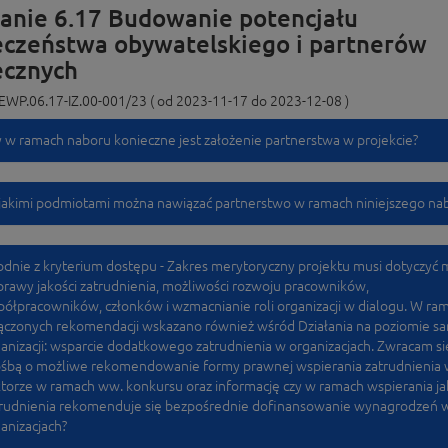
łanie 6.17 Budowanie potencjału
eczeństwa obywatelskiego i partnerów
ecznych
EWP.06.17-IZ.00-001/23 ( od 2023-11-17 do 2023-12-08 )
 w ramach naboru konieczne jest założenie partnerstwa w projekcie?
jakimi podmiotami można nawiązać partnerstwo w ramach niniejszego na
dnie z kryterium dostępu - Zakres merytoryczny projektu musi dotyczyć m
rawy jakości zatrudnienia, możliwości rozwoju pracowników,
ółpracowników, członków i wzmacnianie roli organizacji w dialogu. W ra
ączonych rekomendacji wskazano również wśród Działania na poziomie s
anizacji: wsparcie dodatkowego zatrudnienia w organizacjach. Zwracam si
ośbą o możliwe rekomendowanie formy prawnej wspierania zatrudnienia
torze w ramach ww. konkursu oraz informację czy w ramach wspierania ja
trudnienia rekomenduje się bezpośrednie dofinansowanie wynagrodzeń 
anizacjach?