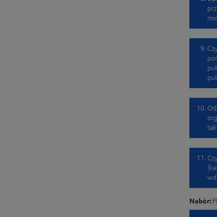
prz
mid
Czy
pom
pub
pub
Odn
org
tak
Czy
(ka
wdr
Nabór:
F