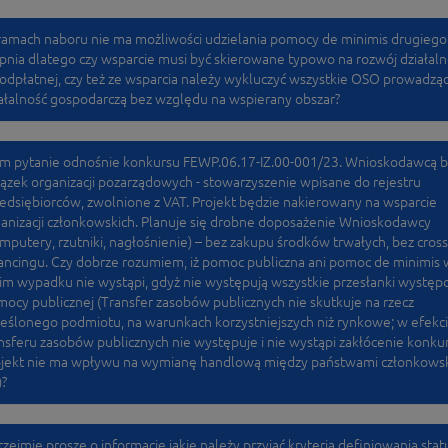
amach naboru nie ma możliwości udzielania pomocy de minimis drugiego
pnia dlatego czy wsparcie musi być skierowane typowo na rozwój działaln
odpłatnej, czy też ze wsparcia należy wykluczyć wszystkie OSO prowadzą
ałalność gospodarczą bez względu na wspierany obszar?
m pytanie odnośnie konkursu FEWP.06.17-IZ.00-001/23. Wnioskodawcą b
ązek organizacji pozarządowych - stowarzyszenie wpisane do rejestru
edsiębiorców, zwolnione z VAT. Projekt będzie nakierowany na wsparcie
anizacji członkowskich. Planuje się drobne doposażenie Wnioskodawcy
mputery, rzutniki, nagłośnienie) – bez zakupu środków trwałych, bez cross
ancingu. Czy dobrze rozumiem, iż pomoc publiczna ani pomoc de minimis 
im wypadku nie wystąpi, gdyż nie występują wszystkie przesłanki wystę
ocy publicznej (Transfer zasobów publicznych nie skutkuje na rzecz
eślonego podmiotu, na warunkach korzystniejszych niż rynkowe; w efekc
nsferu zasobów publicznych nie występuje i nie wystąpi zakłócenie konkur
ojekt nie ma wpływu na wymianę handlową między państwami członkows
)?
zejmie proszę o informację jakie należy przyjąć kryteria definiowania stat