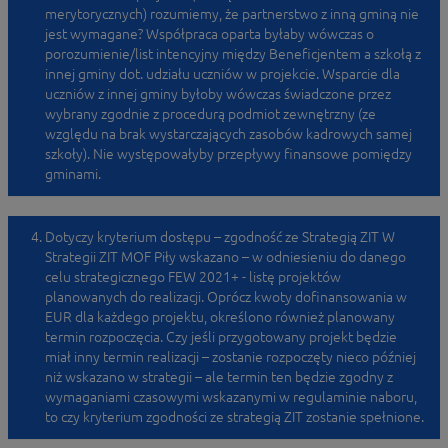
merytorycznych) rozumiemy, że partnerstwo z inną gminą nie
jest wymagane? Współpraca oparta byłaby wówczas o
porozumienie/list intencyjny między Beneficjentem a szkołą z
innej gminy dot. udziału uczniów w projekcie. Wsparcie dla
uczniów z innej gminy byłoby wówczas świadczone przez
wybrany zgodnie z procedurą podmiot zewnętrzny (ze
względu na brak wystarczających zasobów kadrowych samej
szkoły). Nie występowałyby przepływy finansowe pomiędzy
gminami.
Dotyczy kryterium dostępu – zgodność ze Strategią ZIT W
Strategii ZIT MOF Piły wskazano – w odniesieniu do danego
celu strategicznego FEW 2021+ - listę projektów
planowanych do realizacji. Oprócz kwoty dofinansowania w
EUR dla każdego projektu, określono również planowany
termin rozpoczęcia. Czy jeśli przygotowany projekt będzie
miał inny termin realizacji – zostanie rozpoczęty nieco później
niż wskazano w strategii – ale termin ten będzie zgodny z
wymaganiami czasowymi wskazanymi w regulaminie naboru,
to czy kryterium zgodności ze strategią ZIT zostanie spełnione.