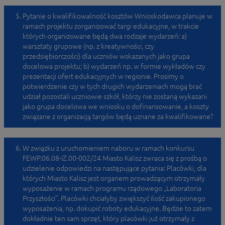
Pytanie o kwalifikowalność kosztów Wnioskodawca planuje w
ramach projektu zorganizować targi edukacyjne, w trakcie
których organizowane będą dwa rodzaje wydarzeń: a)
warsztaty grupowe (np. z kreatywności, czy
przedsiębiorczości) dla uczniów wskazanych jako grupa
docelowa projektu; b) wydarzeń np. w formie wykładów czy
prezentacji ofert edukacyjnych w regionie. Prosimy o
potwierdzenie czy w tych drugich wydarzeniach mogą brać
udział pozostali uczniowie szkół, którzy nie zostaną wykazani
jako grupa docelowa we wniosku o dofinansowanie, a koszty
związane z organizacją targów będą uznane za kwalifikowane?
W związku z uruchomieniem naboru w ramach konkursu
FEWP.06.08-IZ.00-002/24 Miasto Kalisz zwraca się z prośbą o
udzielenie odpowiedzi na następujące pytania: Placówki, dla
których Miasto Kalisz jest organem prowadzącym otrzymały
wyposażenie w ramach programu rządowego „Laboratoria
Przyszłości”. Placówki chciałyby zwiększyć ilość zakupionego
wyposażenia, np. dokupić roboty edukacyjne. Będzie to zatem
dokładnie ten sam sprzęt, który placówki już otrzymały z