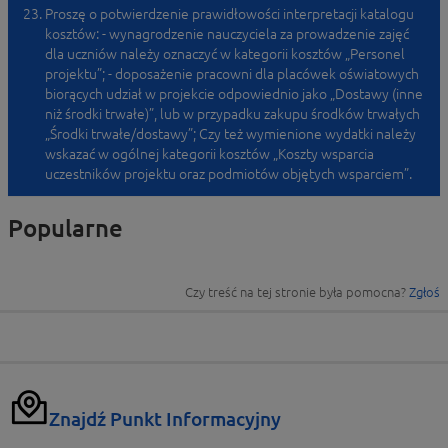
Proszę o potwierdzenie prawidłowości interpretacji katalogu
kosztów: - wynagrodzenie nauczyciela za prowadzenie zajęć
dla uczniów należy oznaczyć w kategorii kosztów „Personel
projektu”; - doposażenie pracowni dla placówek oświatowych
biorących udział w projekcie odpowiednio jako „Dostawy (inne
niż środki trwałe)”, lub w przypadku zakupu środków trwałych
„Środki trwałe/dostawy”; Czy też wymienione wydatki należy
wskazać w ogólnej kategorii kosztów „Koszty wsparcia
uczestników projektu oraz podmiotów objętych wsparciem”.
Popularne
Czy treść na tej stronie była pomocna?
Zgłoś
Znajdź Punkt Informacyjny