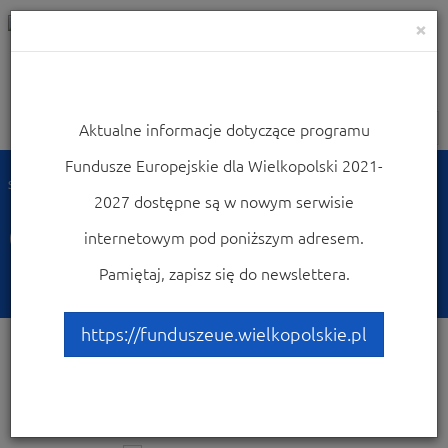
×
Aktualne informacje dotyczące programu
Nawigacja
Fundusze Europejskie dla Wielkopolski 2021-
Strona główna
Często zadawane pytania FEW
2027 dostępne są w nowym serwisie
Często zadawane pytania
internetowym pod poniższym adresem.
FEW
Pamiętaj, zapisz się do newslettera.
https://funduszeue.wielkopolskie.pl
Dostępne
23 pytania
w:
Działanie 6.8 Edukacja
przedszkolna, ogólna oraz kształcenie zawodowe w