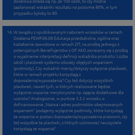
docelowa składa się np. ze 100 osób, to czy można
zaplanować wskaźniki rezultatu na poziomie 80%, w tym
przypadku byłoby to 80.
W związku z opublikowanym naborem wniosków w ramach
Działania FEWP.06.08 Edukacja przedszkolna, ogólna oraz
kształcenie zawodowe w ramach ZIT, na prośbę jednego z
potencjalnych Beneficjentów z OF AKO zwracamy się z prośbą
o wyjaśnienie interpretacji definicji wskaźnika produktu: Liczba
szkół i placówek systemu oświaty objętych wsparciem
(podmioty). Czy wskaźnik mierzy/dotyczy wyłącznie placówek,
które w ramach projektu korzystają z
doposażenia/wyposażenia? Czy też dotyczy wszystkich
placówek, nawet tych, w których realizowane będzie
wyłącznie wsparcie merytoryczne np. zajęcia dodatkowe dla
uczniów? Analogicznie, w punkcie 3.3.2 wniosku o
dofinansowanie „Nazwa i adres podmiotów obejmowanych
wsparciem” podajemy wyłącznie podmioty, które korzystają
ze wsparcia w postaci doposażenia/wyposażenia pracowni, czy
też wszystkie te placówki, z których uczniowie/ nauczyciele
korzystają ze wsparcia?