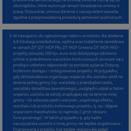
obowiązków, które wykonuje ramach świadczenia umowy o
pracę. Oczywiście, umowa zlecenie z nauczycielem zawarta
zgodnie z przeprowadzoną procedurą zamówień publicznych.
W nawiązaniu do ogłoszonego naboru wniosków dla działania
6.8 Edukacja przedszkolna, ogólna oraz kształcenie zawodowe
w ramach ZIT (ZIT MOF Piły ZIT MOF Gniezna ZIT MOF AKO -
projekty powyżej 200 tys. euro oraz dzisiejszego szkolenia
online w przedmiocie warunków konkursowych zwracam się z
prośbą o udzieleni odpowiedzi na poniższe pytania: Dotyczy
kryterium dostępu – zintegrowanie projektu. W przypadku,
gdy Wnioskodawca organizując wsparcie dla uczniów szkół na
terenie jednej gminy (np. warsztaty z przedsiębiorczości,
warsztaty doradztwa zawodowego), uwzględni udział w takim
wsparciu uczniów ze szkoły znajdującej się na terenie innej
gminy – to wówczas spełni warunek „wspólnego efektu,
rezultatu lub produktu końcowego projektu, tj. np.: objęcie
wsparciem mieszkańców co najmniej 2 gmin obszaru
funkcjonalnego”. W takim przypadku tj. gdy kadra
nauczycielska uczniów z innej gminy nie będzie angażowana i
finansowana z projektu (nie będzie realizowała zadań