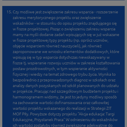
Czy możliwe jest zwiększenie zakresu wsparcia - rozszerzenie
zakresu merytorycznego projektu oraz zwiększenie
wskaźników - w stosunku do opisu projektu znajdującego się
w fiszce projektowej. Pisząc o zwiększeniu zakresu wsparcia
mamy na myśli dodanie zadań wpisujących się w już wskazane
w fiszce projektowej typy projektu (np. oprócz uczniów,
objęcie wsparciem również nauczycieli), jak również
zaproponowane we wniosku elementów dodatkowych, które
wpisują się w typ wsparcia dotychczas niewskazywany w
fiszce tj. wspieranie rozwoju uczniów w zakresie kształtowania
postaw prozdrowotnych, w tym wspieranie aktywności
fizycznej i wiedzy na temat zdrowego trybu życia. Wynika to
bezpośrednio z przeprowadzonych diagnoz w szkołach oraz
analizy danych pozyskanych od szkół planowanych do udziału
w projekcie. Pracując nad szczegółowym budżetem projektu i
harmonogramem widzimy, że jest to jedyny możliwy sposób
na zachowanie wartości dofinansowania oraz całkowitej
wartości projektu wskazanego do realizacji w Strategii ZIT
MOF Piły. Powyższe dotyczy projektu "Akcja edukacja: Targi
Edukacyjne, Przystanek Praca" W odniesieniu do wskaźników
ich wartości zostałyby również zwiększone adekwatnie do