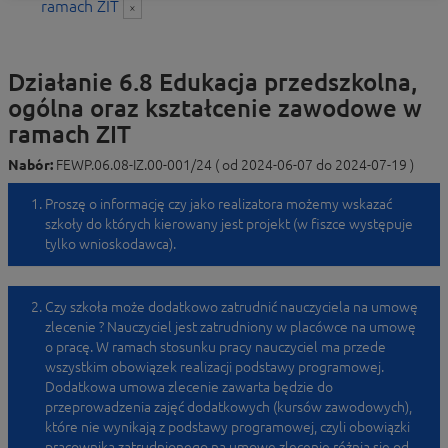
ramach ZIT
×
Działanie 6.8 Edukacja przedszkolna,
ogólna oraz kształcenie zawodowe w
ramach ZIT
Nabór:
FEWP.06.08-IZ.00-001/24 ( od 2024-06-07 do 2024-07-19 )
Proszę o informację czy jako realizatora możemy wskazać
szkoły do których kierowany jest projekt (w fiszce występuje
tylko wnioskodawca).
Czy szkoła może dodatkowo zatrudnić nauczyciela na umowę
zlecenie ? Nauczyciel jest zatrudniony w placówce na umowę
o pracę. W ramach stosunku pracy nauczyciel ma przede
wszystkim obowiązek realizacji podstawy programowej.
Dodatkowa umowa zlecenie zawarta będzie do
przeprowadzenia zajęć dodatkowych (kursów zawodowych),
które nie wynikają z podstawy programowej, czyli obowiązki
pracownika zatrudnionego na umowę zlecenie różnią się od