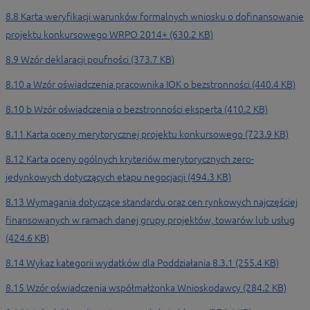
8.8 Karta weryfikacji warunków formalnych wniosku o dofinansowanie
projektu konkursowego WRPO 2014+ (630.2 KB)
8.9 Wzór deklaracji poufności (373.7 KB)
8.10 a Wzór oświadczenia pracownika IOK o bezstronności (440.4 KB)
8.10 b Wzór oświadczenia o bezstronności eksperta (410.2 KB)
8.11 Karta oceny merytorycznej projektu konkursowego (723.9 KB)
8.12 Karta oceny ogólnych kryteriów merytorycznych zero-
jedynkowych dotyczących etapu negocjacji (494.3 KB)
8.13 Wymagania dotyczące standardu oraz cen rynkowych najczęściej
finansowanych w ramach danej grupy projektów, towarów lub usług
(424.6 KB)
8.14 Wykaz kategorii wydatków dla Poddziałania 8.3.1 (255.4 KB)
8.15 Wzór oświadczenia współmałżonka Wnioskodawcy (284.2 KB)