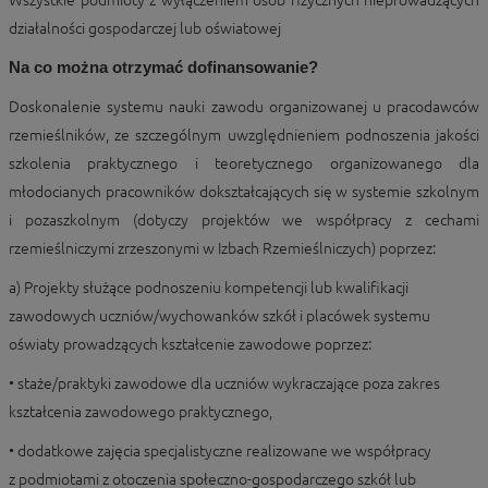
Wszystkie podmioty z wyłączeniem osób fizycznych nieprowadzących
działalności gospodarczej lub oświatowej
Na co można otrzymać dofinansowanie?
Doskonalenie systemu nauki zawodu organizowanej u pracodawców
rzemieślników, ze szczególnym uwzględnieniem podnoszenia jakości
szkolenia praktycznego i teoretycznego organizowanego dla
młodocianych pracowników dokształcających się w systemie szkolnym
i pozaszkolnym (dotyczy projektów we współpracy z cechami
rzemieślniczymi zrzeszonymi w Izbach Rzemieślniczych) poprzez:
a) Projekty służące podnoszeniu kompetencji lub kwalifikacji
zawodowych uczniów/wychowanków szkół i placówek systemu
oświaty prowadzących kształcenie zawodowe poprzez:
• staże/praktyki zawodowe dla uczniów wykraczające poza zakres
kształcenia zawodowego praktycznego,
• dodatkowe zajęcia specjalistyczne realizowane we współpracy
z podmiotami z otoczenia społeczno-gospodarczego szkół lub