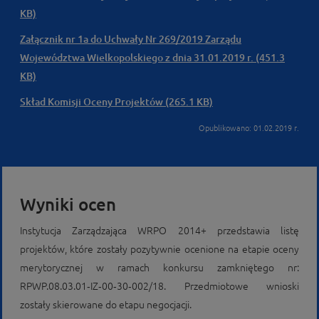
KB)
Załącznik nr 1a do Uchwały Nr 269/2019 Zarządu
Województwa Wielkopolskiego z dnia 31.01.2019 r. (451.3
KB)
Skład Komisji Oceny Projektów (265.1 KB)
Opublikowano: 01.02.2019 r.
Wyniki ocen
Instytucja Zarządzająca WRPO 2014+ przedstawia listę
projektów, które zostały pozytywnie ocenione na etapie oceny
merytorycznej w ramach konkursu zamkniętego nr:
RPWP.08.03.01‑IZ‑00‑30‑002/18. Przedmiotowe wnioski
zostały skierowane do etapu negocjacji.