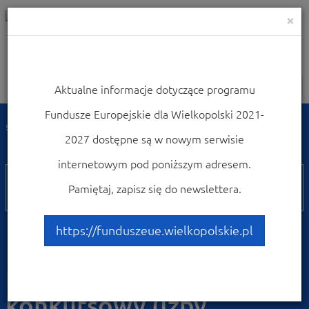
×
Aktualne informacje dotyczące programu
Nawigacja
Fundusze Europejskie dla Wielkopolski 2021-
Strona główna
Zobacz ogłoszenia i wyniki naborów wniosków
2027 dostępne są w nowym serwisie
Zobacz ogłoszenia i wyniki naborów wniosków
internetowym pod poniższym adresem.
WRPO
Pamiętaj, zapisz się do newslettera.
8.3
Poddziałanie 8.3.1.
https://funduszeue.wielkopolskie.pl
Kształcenie zawodowe
młodzieży – tryb
konkursowy (Izby