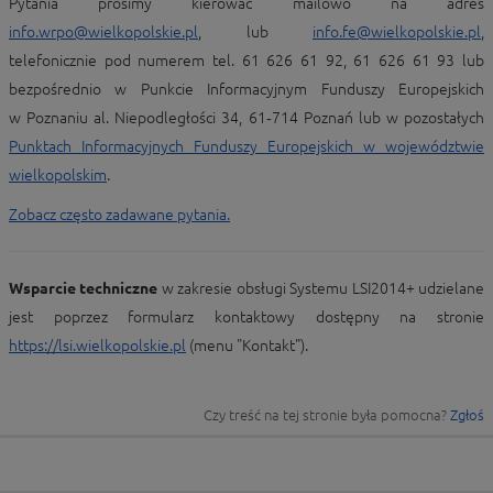
Pytania prosimy kierować mailowo na adres
info.wrpo@wielkopolskie.pl
, lub
info.fe@wielkopolskie.pl
,
telefonicznie pod numerem tel. 61 626 61 92, 61 626 61 93 lub
bezpośrednio w Punkcie Informacyjnym Funduszy Europejskich
w Poznaniu al. Niepodległości 34, 61‑714 Poznań lub w pozostałych
Punktach Informacyjnych Funduszy Europejskich w województwie
wielkopolskim
.
Zobacz często zadawane pytania.
Wsparcie techniczne
w zakresie obsługi Systemu LSI2014+ udzielane
jest poprzez formularz kontaktowy dostępny na stronie
https://lsi.wielkopolskie.pl
(menu "Kontakt").
Czy treść na tej stronie była pomocna?
Zgłoś