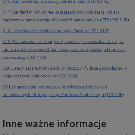
8.16 Wzór deklaracji wystawcy weksla in blanco (376.4 KB)
8.17 Standard minimum realizacji zasady równości szans kobiet i
mężczyzn w ramach projektów współfinansowanych z EFS (389.7 KB)
8.18 Lista oświadczeń Wnioskodawcy i Partnera (321.9 KB)
8.19 Podstawowe informacje dotyczące uzyskiwania kwalifikacji w
ramach projektów współfinansowanych z Europejskiego Funduszu
Społecznego (669.4 KB)
8.20 Lista miast średnich i średnich tracących funkcje gospodarcze w
województwie wielkopolskim (206.9 KB)
8.21 Angażowanie personelu w projektach edukacyjnych
finansowanych z Europejskiego Funduszu Społecznego (373.7 KB)
Inne ważne informacje