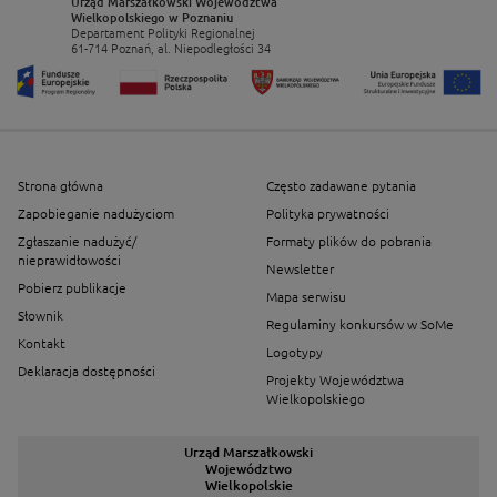
Urząd Marszałkowski Województwa
Wielkopolskiego w Poznaniu
Departament Polityki Regionalnej
61-714 Poznań, al. Niepodległości 34
Strona główna
Często zadawane pytania
Zapobieganie nadużyciom
Polityka prywatności
Zgłaszanie nadużyć/
Formaty plików do pobrania
nieprawidłowości
Newsletter
Pobierz publikacje
Mapa serwisu
Słownik
Regulaminy konkursów w SoMe
Kontakt
Logotypy
Deklaracja dostępności
Projekty Województwa
Wielkopolskiego
Urząd Marszałkowski
Województwo
Wielkopolskie