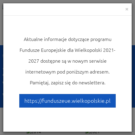
×
Aktualne informacje dotyczące programu
Nawigacja
Fundusze Europejskie dla Wielkopolski 2021-
Strona główna
Zobacz ogłoszenia i wyniki naborów wniosków
2027 dostępne są w nowym serwisie
Zobacz ogłoszenia i
internetowym pod poniższym adresem.
wyniki naborów
Pamiętaj, zapisz się do newslettera.
wniosków
https://funduszeue.wielkopolskie.pl