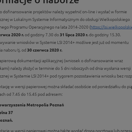
o dofinansowanie projektów należy wypełnić on‑line i wysłać w formie
icznej w Lokalnym Systemie Informatycznym do obsługi Wielkopolskiego
nego Programu Operacyjnego na lata 2014‑2020 (
https://lsi.wielkopolski
erwca 2020 r.
od godziny 7.30 do
31 lipca 2020 r.
do godziny 15.30.
wywanie wniosków w Systemie LSI 2014+ możliwe jest już od momentu
a naboru tj. od
30 czerwca 2020 r.
apierową dokumentacji aplikacyjnej (wniosek o dofinansowanie wraz
ikami) należy złożyć w terminie do 5 dni roboczych od dnia wysłania wersji
icznej w Systemie LSI 2014+ pod rygorem pozostawienia wniosku bez rozp
ację w wersji papierowej można składać osobiście od poniedziałku do pi
ach od 7.45 do 15.45 pod adresem:
towarzyszenia Metropolia Poznań
elna 37
Poznań.
ację w wersji papierowej można także wysłać drogą pocztową lub przesy