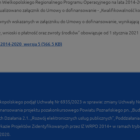
h Wielkopolskiego Regionalnego Programu Operacyjnego na lata 2014‑20
tualizowano załącznik do Umowy o dofinansowanie - „Kwalifikowalność ko
awnych wskazanych w załączniku do Umowy o dofinansowanie, wynikającą
, wnioski o płatność oraz zwroty środków” obowiązuje od 1 stycznia 2021 r
 2014-2020_wersja 5 (566.5 KB)
lkopolskiego podjął Uchwałę Nr 6935/2023 w sprawie: zmiany Uchwały 
dofinansowania projektu pozakonkursowego Powiatu Poznańskiego pn. „Bu
h Działania 2.1. „Rozwój elektronicznych usług publicznych”, Poddziałani
Wykazie Projektów Zidentyfikowanych przez IZ WRPO 2014+ w ramach tr
2020.