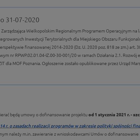
do 31-07-2020
a Zarządzająca Wielkopolskim Regionalnym Programem Operacyjnym na l
Zintegrowanych Inwestycji Terytorialnych dla Miejskiego Obszaru Funkcjon
perspektywie finansowanej 2014‑2020 (Dz. U. 2020 poz. 818 ze zm.) art. 38 u
wym nr RPWP.02.01.04-IZ.00-30-001/20 w ramach Działania 2.1. Rozwój el
 ZIT dla MOF Poznania. Ogłoszenie zostało opublikowane przez Urząd Ma
wierać będą umowy o dofinansowanie projektu
od 1 stycznia 2021 r. - sz
014 r. o zasadach realizacji programów w zakresie polityki spójności
yjnym należy m.in. zawieranie z wnioskodawcami Umów o dofinansowanie p