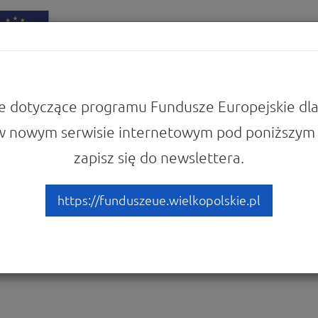
iadomości
Punkty Informacyjne
e dotyczące programu Fundusze Europejskie dla
w nowym serwisie internetowym pod poniższym 
w
Zobacz ogłoszenia i wyniki naborów wniosków
zapisz się do newslettera.
.1.4 Rozwój elektronicznyc
dla MOF Poznania
https://funduszeue.wielkopolskie.pl