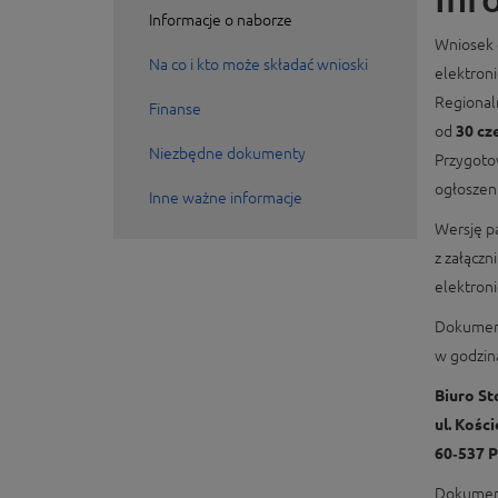
Informacje o naborze
Wniosek 
Na co i kto może składać wnioski
elektron
Regional
Finanse
od
30 cz
Niezbędne dokumenty
Przygoto
ogłoszeni
Inne ważne informacje
Wersję p
z załączn
elektron
Dokument
w godzin
Biuro S
ul. Kości
60‑537 
Dokument