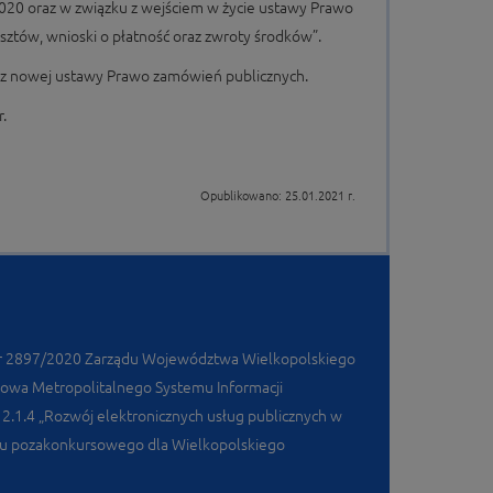
20 oraz w związku z wejściem w życie ustawy Prawo
sztów, wnioski o płatność oraz zwroty środków”.
 z nowej ustawy Prawo zamówień publicznych.
.
Opublikowano: 25.01.2021 r.
Nr 2897/2020 Zarządu Województwa Wielkopolskiego
dowa Metropolitalnego Systemu Informacji
a 2.1.4 „Rozwój elektronicznych usług publicznych w
ybu pozakonkursowego dla Wielkopolskiego