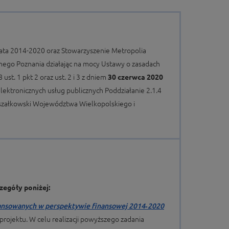
ata 2014-2020 oraz Stowarzyszenie Metropolia
alnego Poznania działając na mocy Ustawy o zasadach
st. 1 pkt 2 oraz ust. 2 i 3 z dniem
30 czerwca 2020
ektronicznych usług publicznych Poddziałanie 2.1.4
rszałkowski Województwa Wielkopolskiego i
czegóły poniżej:
 finansowanych w perspektywie finansowej 2014‑2020
rojektu. W celu realizacji powyższego zadania