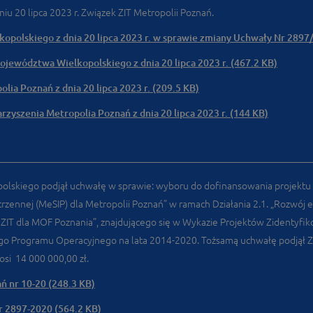
u 20 lipca 2023 r. Związek ZIT Metropolii Poznań.
polskiego z dnia 20 lipca 2023 r. w sprawie zmiany Uchwały Nr 2897
jewództwa Wielkopolskiego z dnia 20 lipca 2023 r. (467.2 KB)
ia Poznań z dnia 20 lipca 2023 r. (209.5 KB)
zyszenia Metropolia Poznań z dnia 20 lipca 2023 r. (144 KB)
polskiego podjął uchwałę w sprawie: wyboru do dofinansowania projek
ennej (MeSIP) dla Metropolii Poznań” w ramach Działania 2.1. „Rozwój el
 ZIT dla MOF Poznania”, znajdującego się w Wykazie Projektów Zidentyf
o Programu Operacyjnego na lata 2014-2020. Tożsamą uchwałę podjął Z
si 14 000 000,00 zł.
ń nr 10-20 (248.3 KB)
 2897-2020 (564.2 KB)