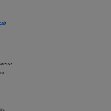
e.pl
)
atrzenia.
ątku
łką