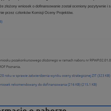
że złożony wniosek o dofinansowanie został oceniony pozytywnie i 
nie przez członków Komisji Oceny Projektów.
B)
a wniosku pozakonkursowego złożonego w ramach naboru nr RPWP.02.01.04
MOF Poznania.
20 roku w sprawie zatwierdzenia wyniku oceny strategicznej ZIT (323 KB)
 wniosek rekomendowany do dofinansowania (216 KB) (215.1 KB)
ormacje o naborze