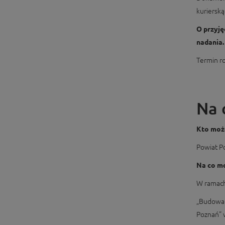
kurierską
O przyję
nadania.
Termin r
Na 
Kto może
Powiat P
Na co m
W ramach
„Budowa 
Poznań” 