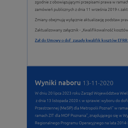
zgodnie z obowiązującymi przepisami prawa w ramac
zamówień publicznych z dnia 11 września 2019 r. zak
Zmiany obejmują wyłącznie aktualizację podstaw pr
Zaktualizowany załącznik - „Kwalifikowalność kosztów
Zał do Umowy o dof_zasady kwalifik kosztów EFRR
Wyniki naboru
13-11-2020
W dniu 20 lipca 2023 roku Zarząd Województwa Wie
z dnia 13 listopada 2020 r. w sprawie: wyboru do 
Przestrzennej (MeSIP) dla Metropolii Poznań” w ramac
ramach ZIT dla MOF Poznania”, znajdującego się w 
Regionalnego Programu Operacyjnego na lata 2014-