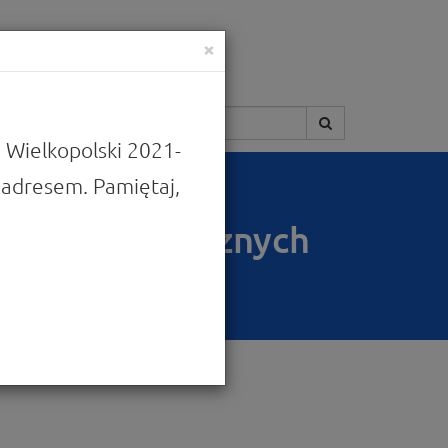
×
Szukaj:
 Wielkopolski 2021-
adresem. Pamiętaj,
h usług publicznych