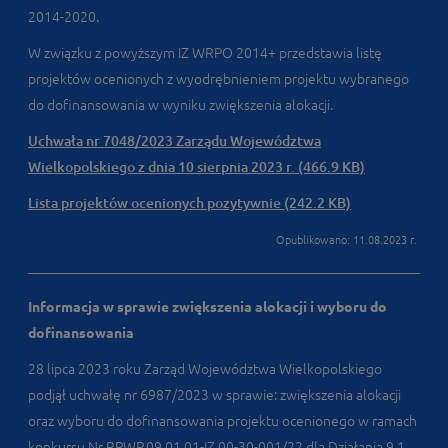
2014-2020.
W związku z powyższym IZ WRPO 2014+ przedstawia listę
projektów ocenionych z wyodrębnieniem projektu wybranego
do dofinansowania w wyniku zwiększenia alokacji.
Uchwała nr 7048/2023 Zarządu Województwa
Wielkopolskiego z dnia 10 sierpnia 2023 r. (466.9 KB)
Lista projektów ocenionych pozytywnie (242.2 KB)
Opublikowano: 11.08.2023 r.
Informacja w sprawie zwiększenia alokacji i wyboru do
dofinansowania
28 lipca 2023 roku Zarząd Województwa Wielkopolskiego
podjął uchwałę nr 6987/2023 w sprawie: zwiększenia alokacji
oraz wyboru do dofinansowania projektu ocenionego w ramach
konkursu Nr RPWP.09.01.01-IZ.00-30-001/22 dla Działania 9.1