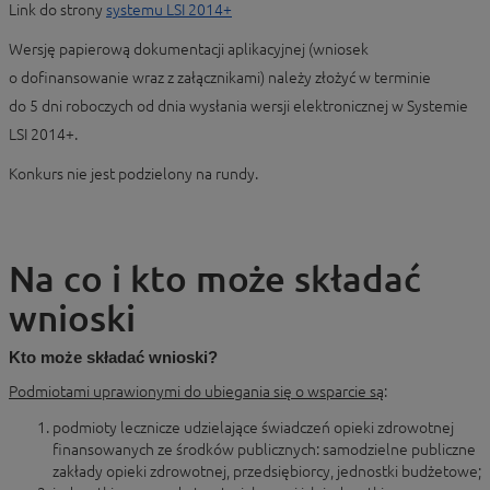
Link do strony
systemu LSI 2014+
Wersję papierową dokumentacji aplikacyjnej (wniosek
o dofinansowanie wraz z załącznikami) należy złożyć w terminie
do 5 dni roboczych od dnia wysłania wersji elektronicznej w Systemie
LSI 2014+.
Konkurs nie jest podzielony na rundy.
Na co i kto może składać
wnioski
Kto może składać wnioski?
Podmiotami uprawionymi do ubiegania się o wsparcie są
:
podmioty lecznicze udzielające świadczeń opieki zdrowotnej
finansowanych ze środków publicznych: samodzielne publiczne
zakłady opieki zdrowotnej, przedsiębiorcy, jednostki budżetowe;