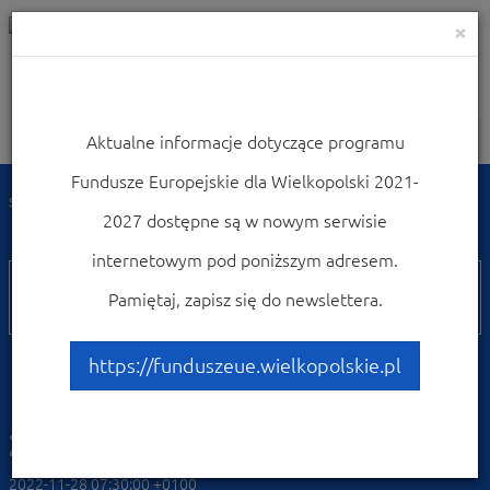
×
Aktualne informacje dotyczące programu
Nawigacja
Fundusze Europejskie dla Wielkopolski 2021-
Strona główna
Zobacz ogłoszenia i wyniki naborów wniosków
2027 dostępne są w nowym serwisie
Zobacz ogłoszenia i wyniki naborów wniosków
internetowym pod poniższym adresem.
WRPO
Pamiętaj, zapisz się do newslettera.
9.1
Poddziałanie 9.1.1
https://funduszeue.wielkopolskie.pl
Infrastruktura ochrony
zdrowia
2022-11-28 07:30:00 +0100