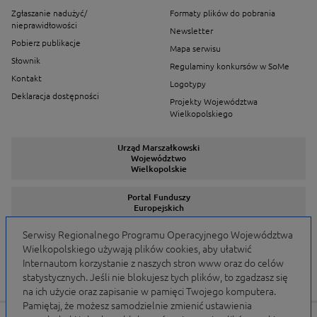
Zgłaszanie nadużyć/
Formaty plików do pobrania
nieprawidłowości
Newsletter
Pobierz publikacje
Mapa serwisu
Słownik
Regulaminy konkursów w SoMe
Kontakt
Logotypy
Deklaracja dostępności
Projekty Województwa
Wielkopolskiego
Urząd Marszałkowski
Województwo
Wielkopolskie
Portal Funduszy
Europejskich
Serwisy Regionalnego Programu Operacyjnego Województwa
Wielkopolskiego używają plików cookies, aby ułatwić
Serwisy Programów
Internautom korzystanie z naszych stron www oraz do celów
statystycznych. Jeśli nie blokujesz tych plików, to zgadzasz się
na ich użycie oraz zapisanie w pamięci Twojego komputera.
Pamiętaj, że możesz samodzielnie zmienić ustawienia