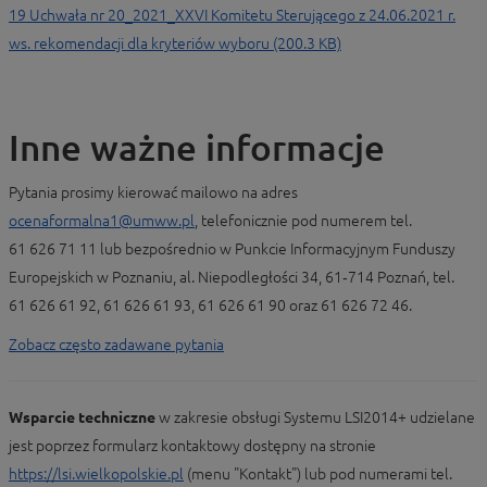
19 Uchwała nr 20_2021_XXVI Komitetu Sterującego z 24.06.2021 r.
ws. rekomendacji dla kryteriów wyboru (200.3 KB)
Inne ważne informacje
Pytania prosimy kierować mailowo na adres
ocenaformalna1@umww.pl
, telefonicznie pod numerem tel.
61 626 71 11 lub bezpośrednio w Punkcie Informacyjnym Funduszy
Europejskich w Poznaniu, al. Niepodległości 34, 61‑714 Poznań, tel.
61 626 61 92, 61 626 61 93, 61 626 61 90 oraz 61 626 72 46.
Zobacz często zadawane pytania
Wsparcie techniczne
w zakresie obsługi Systemu LSI2014+ udzielane
jest poprzez formularz kontaktowy dostępny na stronie
https://lsi.wielkopolskie.pl
(menu "Kontakt") lub pod numerami tel.